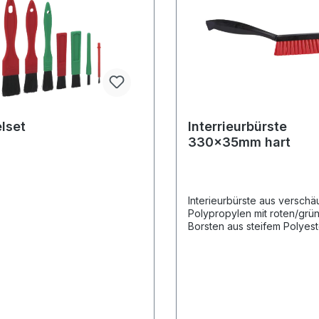
lset
Interrieurbürste
330x35mm hart
Interieurbürste aus versch
Polypropylen mit roten/grü
Borsten aus steifem Polyest
Bürste eignet sich besonder
Polsterbürste für PKWs, Bu
LKW's.