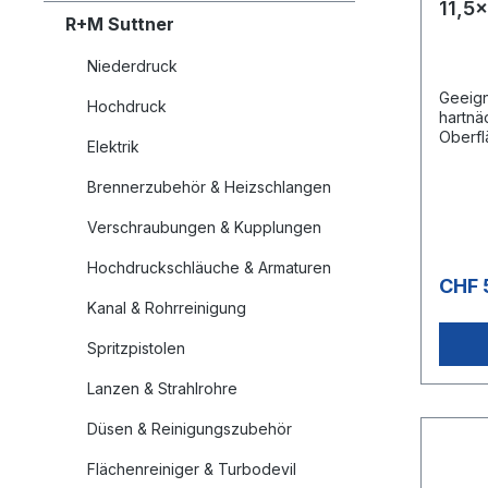
11,5
R+M Suttner
Stüc
Niederdruck
Geeign
Hochdruck
hartnä
Oberfl
Elektrik
Flächen 
Polyester 
Brennerzubehör & Heizschlangen
Breite 115 mm Höhe 30 mm
Empfoh
Verschraubungen & Kupplungen
(Autoklav) 10
Gebrauchte
Hochdruckschläuche & Armaturen
Wert in 
CHF 
Kanal & Rohrreinigung
Spritzpistolen
Lanzen & Strahlrohre
Düsen & Reinigungszubehör
Flächenreiniger & Turbodevil