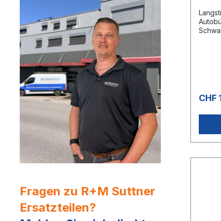
Langst
Autobü
Schwar
mmMate
Polyes
Palett
Stk.Lä
mmHöh
Verwen
Lebens
CHF 
Wert i
pH-Wer
Fragen zu R+M Suttner
Ersatzteilen?