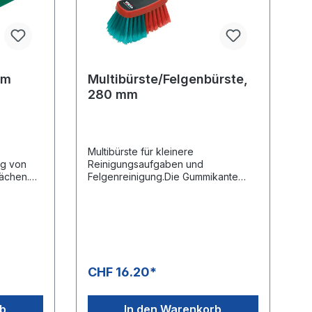
mm
Multibürste/Felgenbürste,
280 mm
Multibürste für kleinere
ng von
Reinigungsaufgaben und
ächen.
Felgenreinigung.Die Gummikante
den Lack
gewährleistet eine optimale
es Autos
Schonung.Weich/gesplisst>in. pH-
ecke.
Wert in Gebrauchlslösung 3 pHMax.
an
pH-Wert in Gebrauchlösung 11
tert so
pHAnzahl ja Verpackungseinheit 9
 LKWs,
StüclOEM Nr.: 525252
erial
CHF 16.20*
4
rb
In den Warenkorb