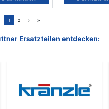
dungstemperatur (kein
mmHöhe 45 mmMin. pH-Wert in
Lebensmittelkontakt) 60 °
Gebrauchlslösung 5 pHMax. pH-
Wert in Gebrauch
1
2
ttner Ersatzteilen entdecken: