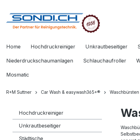
springen
Zur Hauptnavigation springen
Home
Hochdruckreiniger
Unkrautbeseitiger
Niederdruckschaumanlagen
Schlauchaufroller
W
Mosmatic
R+M Suttner
Car Wash & easywash365+®
Waschbürsten
Was
Hochdruckreiniger
Unkrautbeseitiger
Waschbür
Selbstbe
Städtische