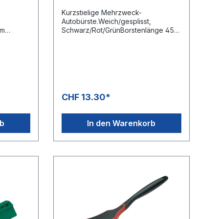
Kurzstielige Mehrzweck-
Autobürste.Weich/gesplisst,
em
Schwarz/Rot/GrünBorstenlänge 45
en. Das
mmMaterial Polypropylen,
imal für
PolyesterVE 1 und 5 Stk.Anzahl je
Palette (80 x 120 x 200 cm) 680
ge 40
Stk.Länge 275 mmBreite 95 mmHöhe
115 mmMax. Verwendungstemperatur
(kein Lebensmittelkontakt) 50 °CMin.
2
pH-Wert in Gebrauchlslösung 3
CHF 13.30*
pHMax. pH-Wert in Gebrauchlösung
11 pH
mperatur
rb
In den Warenkorb
lslösung