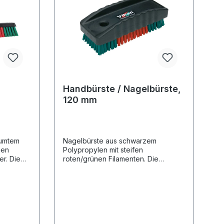
Handbürste / Nagelbürste,
120 mm
äumtem
Nagelbürste aus schwarzem
nen
Polypropylen mit steifen
er. Die
roten/grünen Filamenten. Die
s als
Nagelbürste ist wesentlich grösser
sse und
als herkömmliche Nagelbürsten auf
dem Markt und mit soliden
Filamenten versehen, die aggressive
Chemikalien und hohe Temperaturen
vertragen, eignet sich daher gut für
Werkstätten und andere