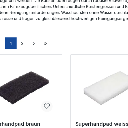
zugeführt werden. Die Bürsten überzeugen durch robuste Bauweise
ichen Fahrzeugoberflächen. Unterschiedliche Bürstengrössen und B
dene Reinigungsanforderungen. Waschbürsten ohne Wasserdurchlauf
zesse und tragen zu gleichbleibend hochwertigen Reinigungserge
1
2
rhandpad braun
Superhandpad weis