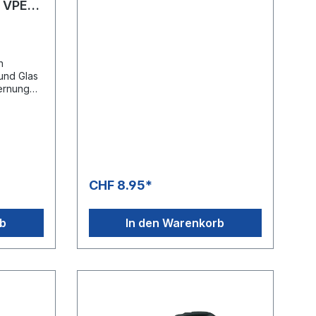
l VPE=1
n
und Glas
ernung
atten
toklav)
CHF 8.95*
rb
In den Warenkorb