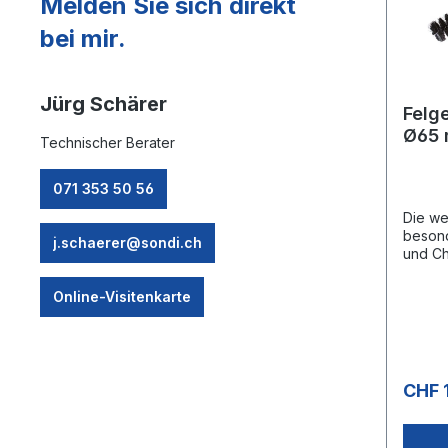
Melden Sie sich direkt
bei mir.
Jürg Schärer
Felg
Ø65 
Technischer Berater
071 353 50 56
Die we
besond
j.schaerer@sondi.ch
und Ch
Naturf
Wasser
Online-Visitenkarte
kegelf
die Fe
SchwarzBo
Polyprop
Stk.An
CHF 
cm) 1632 Stk.Produkt Durchmesser
65 mmLänge 32
mmHöhe 65 m