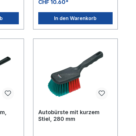
CHF 10.60*
Räumlichkeiten.Hart.Borstenlänge 15
mmMaterial Polypropylen, Polyester,
EdelstahlVE 1 und 15 Stk.Anzahl je
rb
In den Warenkorb
Palette (80 x 120 x 200 cm) 4000
Stk.Länge 120 mmBreite 45 mmHöhe
40 mmMax. Verwendungstemperatur
(kein Lebensmittelkontakt) 100
°CMin. pH-Wert in Gebrauchlslösung
3 pHMax. pH-Wert in
Gebrauchlösung 11 pH
mm,
Autobürste mit kurzem
Stiel, 280 mm