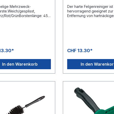
ielige Mehrzweck-
Der harte Felgenreiniger ist
rste.Weich/gesplisst,
hervorragend geeignet zur
z/Rot/GrünBorstenlänge: 45
Entfernung von hartnäckig
rial: Polypropylen,
Schmutz von Aluminiumfelg
terVE: 1 und 5 Stk.Anzahl je
kegelförmige Design ist opt
e (80 x 120 x 200 cm): 720
die Felgenreinigung.Hart,
nge: 420 mmBreite: 65
Schwarz/Rot/GrünBorstenlän
e: 65 mmMax.
mmMaterial Polypropylen,
dungstemperatur (kein
PolyesterVE 1 und 12 Stk.Anzahl je
mittelkontakt): 50 °CMin. pH-
Palette (80 x 120 x 200 cm) 163
13.30*
CHF 13.30*
n Gebrauchlslösung: 3 pHMax.
Stk.Produkt Durchmesser 65
t in Gebrauchlösung: 11 pH
mmLänge 335 mmBreite 65 mmHöhe
65 mmMax. Verwendungste
In den Warenkorb
In den Warenko
(kein Lebensmittelkontakt) 100
°CMin. pH-Wert in Gebrauch
3 pHMax. pH-Wert in
Gebrauchlösung 11 pH