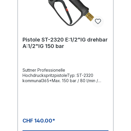
Pistole ST-2320 E:1/2"IG drehbar
A:1/2"IG 150 bar
Suttner Professionelle
HochdruckspritzpistoleTyp: ST-2320
kommunal365+Max. 150 bar / 80 l/min /
150°CEingang: 1/2" IG drehbarAusgang: 1/2"
IG
CHF 140.00*