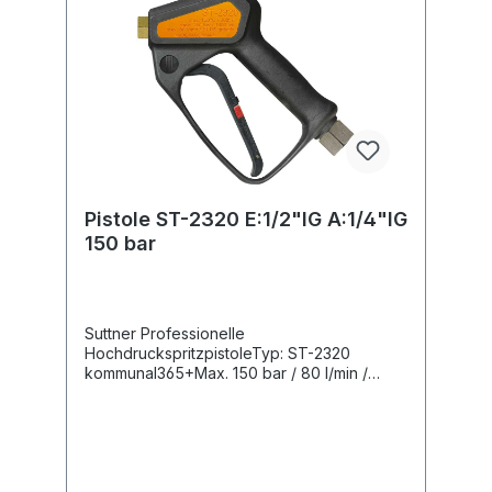
Pistole ST-2320 E:1/2"IG A:1/4"IG
150 bar
Suttner Professionelle
HochdruckspritzpistoleTyp: ST-2320
kommunal365+Max. 150 bar / 80 l/min /
150°CEingang: 1/2" IGAusgang: 1/4" IG