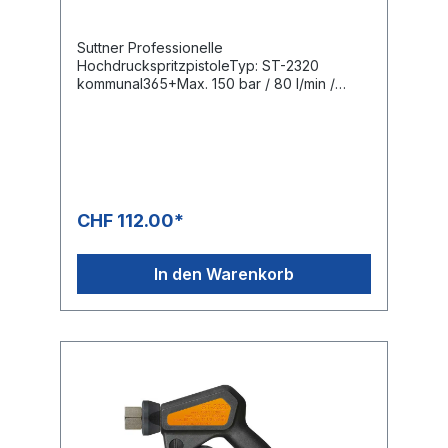
Suttner Professionelle
HochdruckspritzpistoleTyp: ST-2320
kommunal365+Max. 150 bar / 80 l/min /
150°CEingang: 1/2" IGAusgang: 1/2" IG
CHF 112.00*
In den Warenkorb