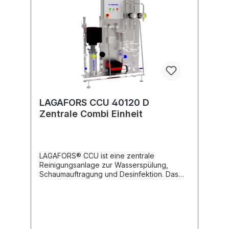
chemische Niveau und niedrigen
Wassereintrittsdruck. • Drei verschiedene
Druck Alternativen, 10, 20 oder 40 bar. •
Dosierung 1-6% Standard. Niedrige Dosis
0,005-0,5% auf Anfrage. • Alle
Pumpenmodelle haben eine
Frequenzregelung für optimale
Funktion.Datenblatt LAGAFORS CCU
LAGAFORS CCU 40120 D
Zentrale Combi Einheit
LAGAFORS® CCU ist eine zentrale
Reinigungsanlage zur Wasserspülung,
Schaumauftragung und Desinfektion. Das
Gerät soll zu einer Reihe von VMS Satelliten
angeschlossen werden. Die Dosierung von
Chemikalie und Desinfektionsmittel kann von
1 % bis 6 % eingestellt werden. LAGAFORS®
CCU ist besonders für die Reinigung in der