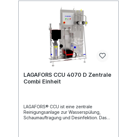
Start-/Stopp-Funktion sowohl für Wasser,
Chemikalie als auch Desinfektionsmittel. •
Alarm für hohe Temperatur, geringe
chemische Niveau und niedrigen
Wassereintrittsdruck. • Drei verschiedene
Druck Alternativen, 10, 20 oder 40 bar. •
Dosierung 1-6% Standard. Niedrige Dosis
0,005-0,5% auf Anfrage. • Alle
Pumpenmodelle haben eine
Frequenzregelung für optimale
Funktion.Datenblatt LAGAFORS CCU
LAGAFORS CCU 4070 D Zentrale
Combi Einheit
LAGAFORS® CCU ist eine zentrale
Reinigungsanlage zur Wasserspülung,
Schaumauftragung und Desinfektion. Das
Gerät soll zu einer Reihe von VMS Satelliten
angeschlossen werden. Die Dosierung von
Chemikalie und Desinfektionsmittel kann von