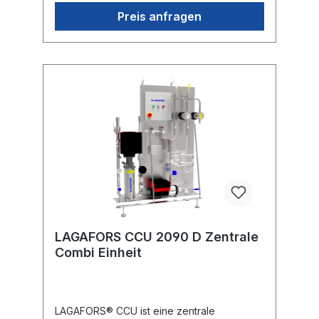
Fertiggerichte produzierenden
Unternehmen, Grossküchen und anderen
Preis anfragen
Orten, an denen hohe Anforderungen an
die Hygiene gestellt werden. •
Schlüsselfertige Lieferung. • Automatische
Start-/Stopp-Funktion sowohl für Wasser,
Chemikalie als auch Desinfektionsmittel. •
Alarm für hohe Temperatur, geringe
chemische Niveau und niedrigen
Wassereintrittsdruck. • Drei verschiedene
Druck Alternativen, 10, 20 oder 40 bar. •
Dosierung 1-6% Standard. Niedrige Dosis
0,005-0,5% auf Anfrage. • Alle
Pumpenmodelle haben eine
Frequenzregelung für optimale
Funktion.Datenblatt LAGAFORS CCU
LAGAFORS CCU 2090 D Zentrale
Combi Einheit
LAGAFORS® CCU ist eine zentrale