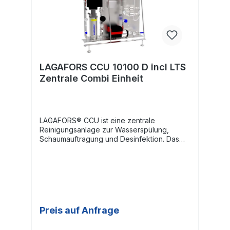
LAGAFORS CCU 10100 D incl LTS
Zentrale Combi Einheit
LAGAFORS® CCU ist eine zentrale
Reinigungsanlage zur Wasserspülung,
Schaumauftragung und Desinfektion. Das
Gerät soll zu einer Reihe von VMS Satelliten
angeschlossen werden. Die Dosierung von
Chemikalie und Desinfektionsmittel kann von
1 % bis 6 % eingestellt werden. LAGAFORS®
CCU ist besonders für die Reinigung in der
kleineren Lebensmittelindustrie geeignet mit
Anforderungen an die zentrale Dosierung
Preis auf Anfrage
von Chemikalien, z. B. in Molkereien,
Brauereien, Fisch verarbeitenden und