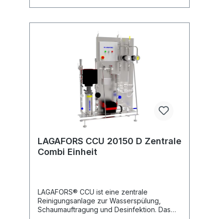
die Hygiene gestellt werden. •
Schlüsselfertige Lieferung. • Automatische
Start-/Stopp-Funktion sowohl für Wasser,
Chemikalie als auch Desinfektionsmittel. •
Alarm für hohe Temperatur, geringe
chemische Niveau und niedrigen
Wassereintrittsdruck. • Drei verschiedene
Druck Alternativen, 10, 20 oder 40 bar. •
Dosierung 1-6% Standard. Niedrige Dosis
0,005-0,5% auf Anfrage. • Alle
Pumpenmodelle haben eine
Frequenzregelung für optimale
Funktion.Datenblatt LAGAFORS CCU
LAGAFORS CCU 20150 D Zentrale
Combi Einheit
LAGAFORS® CCU ist eine zentrale
Reinigungsanlage zur Wasserspülung,
Schaumauftragung und Desinfektion. Das
Gerät soll zu einer Reihe von VMS Satelliten