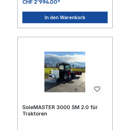
CHF 2’994.00*
EinsatzGewicht: ab 35 kgSprühbreite: bis 2.0
cmTankvolumen: 60 liStrom:
AkkubetriebStreufläche / ES: ca. 1000
In den Warenkorb
m²Düsenbalken mit 3
HochleistungssprühdüsenSalzbeständige
12Volt PumpeKabellose, mobile Anwendung
(ca. 15 ES pro AkkuladungFlächenleistung
1000 m² pro ES bei 60 Liter, 15000 m² pro
AkkuladungMaximale Sprühbreite: 0.9 bis
2.0 Düsenabschaltung
regulierbarUmschaltung auf händische
SprühlanzeIdeal für Gehwege, Innenhöfe,
enge Bereiche und
mehrBedienungsanleitung SoleMASTER
MINI
SoleMASTER 3000 SM 2.0 für
Traktoren