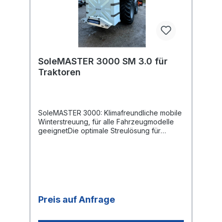
Kennzeichenhalter mit Beleuchtung Breite
ca. 165 cm, Gewicht 35 kgDatenblatt
SoleMASTER 3000
TraktorBedienungsanleitung SoleMASTER
3000 Traktor
SoleMASTER 3000 SM 3.0 für
Traktoren
SoleMASTER 3000: Klimafreundliche mobile
Winterstreuung, für alle Fahrzeugmodelle
geeignetDie optimale Streulösung für
gewerbliche Unternehmen wie Hotelerie
und Hausmeisterbetriebe, Reinigungsfirmen,
Einkaufszentren, Kommunen, B2B Kunden
und Anwender, die eine umweltfreundliche
Alternative suchen!Strombetriebenes
flüssigkeitsausbringendes Sprühgerät für
ganzjährigen Betrieb Robustes
Preis auf Anfrage
Pulverbeschichtete Aluminiumgehäuse,
verschliessbar Düsenrohr aus rostfreiem
Edelstahl Hochleistungssprühdüsen für eine