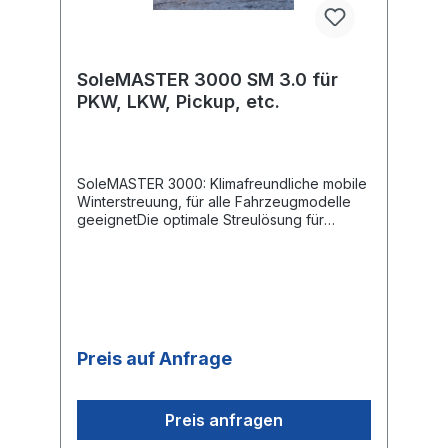
SoleMASTER 3000Datenblatt SoleMASTER
3000 VariantenDatenblatt SoleMASTER
3000 AnwendungenBedienungsanleitung
SoleMASTER 3000
SoleMASTER 3000 SM 3.0 für
PKW, LKW, Pickup, etc.
SoleMASTER 3000: Klimafreundliche mobile
Winterstreuung, für alle Fahrzeugmodelle
geeignetDie optimale Streulösung für
gewerbliche Unternehmen wie Hotelerie
und Hausmeisterbetriebe, Reinigungsfirmen,
Einkaufszentren, Kommunen, B2B Kunden
und Anwender, die eine umweltfreundliche
Alternative suchen!Strombetriebenes
flüssigkeitsausbringendes Sprühgerät für
ganzjährigen Betrieb Robustes
Preis auf Anfrage
Pulverbeschichtete Aluminiumgehäuse,
verschliessbar Düsenrohr aus rostfreiem
Edelstahl Hochleistungssprühdüsen für eine
maximale Sprühbreite 3,5 bis 6 m (je nach
Preis anfragen
verwendeter Düse) Salzbeständige 12Volt