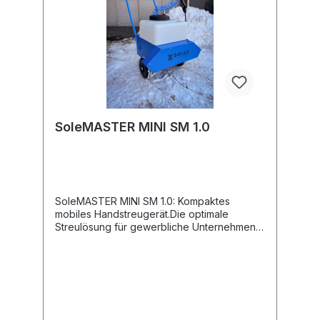
SoleMASTER MINI SM 1.0
SoleMASTER MINI SM 1.0: Kompaktes
mobiles Handstreugerät.Die optimale
Streulösung für gewerbliche Unternehmen
wie Hotellerie und Hausmeisterbetriebe,
Reinigungsfirmen, Einkaufszentren,
Kommunen, B2B Kunden und Anwender, die
eine umweltfreundliche Alternative
suchen!Integriertes Rührsystem zur
SoleproduktionMischzeit zur ca. 1
MinuteEinfache HandhabungGanzjährigen