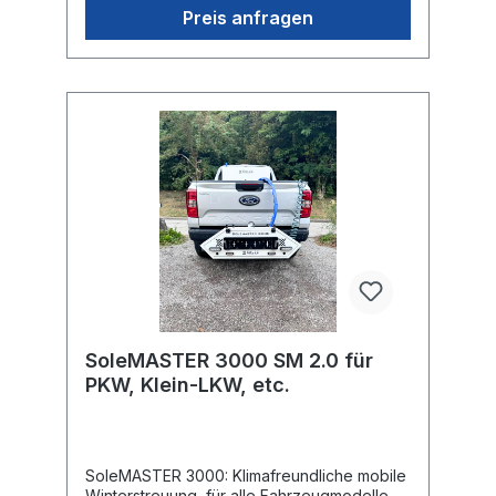
maximale Sprühbreite 3,5 bis 6 m (je nach
Preis anfragen
verwendeter Düse) Salzbeständige 12Volt
Pumpe, Leistung von/bis 36 l/min
Elektroverteiler mit 13poligen
Standartstecker Einsatzstundenzählwerk
Hochwertiges Funkbedienteil (oder App
Steuerung) Manuelle Start- Stopp Funktion
Schnellmontagesystem für
Anhängervorrichtung (30 Sec.) Schlauch-
Schnellkupplungssystem LED-Beleuchtung
(Blitzer & Rückenstrahler) und
Kennzeichenhalter mit Beleuchtung Breite
ca. 165 cm, Gewicht 35 kgDatenblatt
SoleMASTER 3000
TraktorBedienungsanleitung SoleMASTER
3000 Traktor
SoleMASTER 3000 SM 2.0 für
PKW, Klein-LKW, etc.
SoleMASTER 3000: Klimafreundliche mobile
Winterstreuung, für alle Fahrzeugmodelle