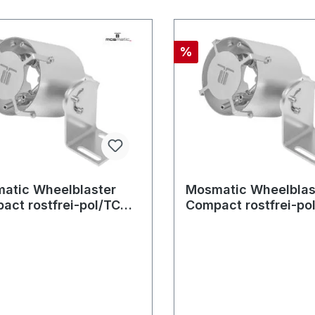
%
atic Wheelblaster
Mosmatic Wheelblas
act rostfrei-pol/TC
Compact rostfrei-po
ø140 G3/8"F
WBC ø140 G1/2"F 4x
8"NF