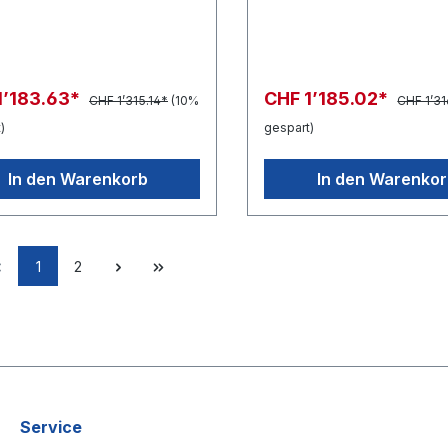
1’183.63*
CHF 1’185.02*
CHF 1’315.14*
(10%
CHF 1’31
)
gespart)
In den Warenkorb
In den Warenko
1
2
Service