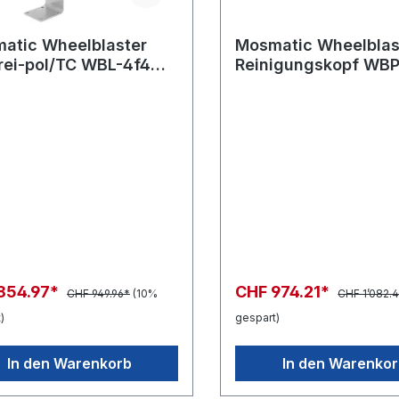
atic Wheelblaster
Mosmatic Wheelblas
frei-pol/TC WBL-4f4
Reinigungskopf WBP
470/350 G3/8"F
G3/8"F 2xWS mit DY
8"NF
854.97*
CHF 974.21*
CHF 949.96*
(10%
CHF 1’082.
)
gespart)
In den Warenkorb
In den Warenko