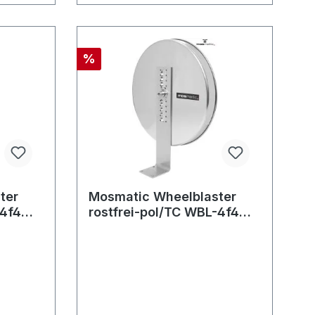
%
ter
Mosmatic Wheelblaster
-4f4
rostfrei-pol/TC WBL-4f4
F
DYT 400/250 G3/8"F
4x1/8"NF