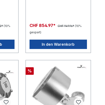
CHF 854.97*
2*
(10%
CHF 949.96*
(10%
gespart)
rb
In den Warenkorb
%