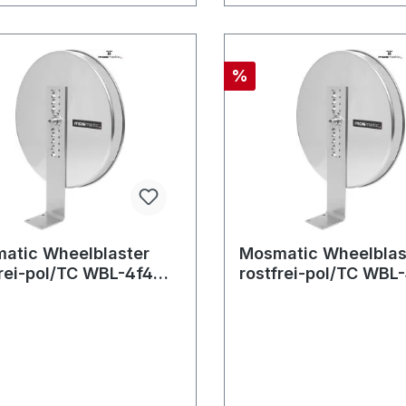
%
atic Wheelblaster
Mosmatic Wheelblas
frei-pol/TC WBL-4f4
rostfrei-pol/TC WBL
400/250 G3/8"F
DYF 470/350 G3/8"
8"NF
4x1/8"NF