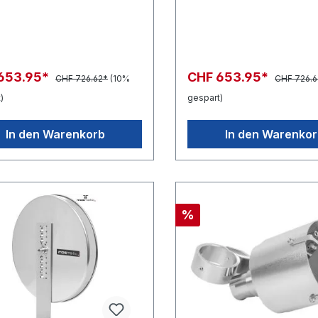
653.95*
CHF 653.95*
CHF 726.62*
(10%
CHF 726.6
)
gespart)
In den Warenkorb
In den Warenko
%