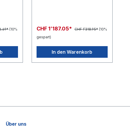
CHF 1’187.05*
6.69*
(10%
CHF 1’318.95*
(10%
gespart)
rb
In den Warenkorb
Über uns