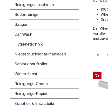
Compact 
Reinigungsmaschinen
100%
Bodenreiniger
Whee
Gros
Sauger
Der Whee
vor allem
Car Wash
und zuver
Hygienetechnik
Niederdruckschaumanlagen
Schlauchaufroller
Winterdienst
%
Reinigungs-Chemie
Reinigungs-Papier
Zubehör & Ersatzteile