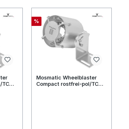
%
ter
Mosmatic Wheelblaster
l/TC
Compact rostfrei-pol/TC
1/8"NF
WBC G3/4"F 4x1/8"NF