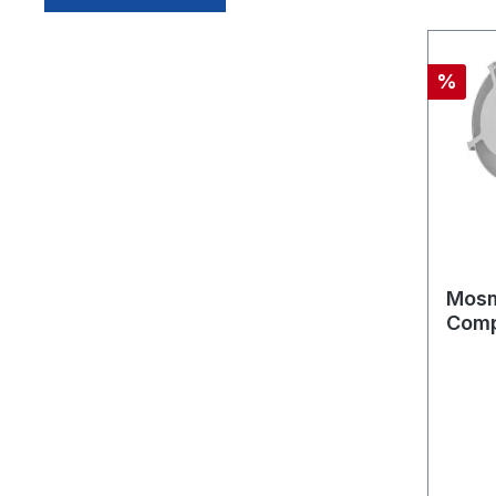
%
Mosm
Comp
WBC 
4x1/