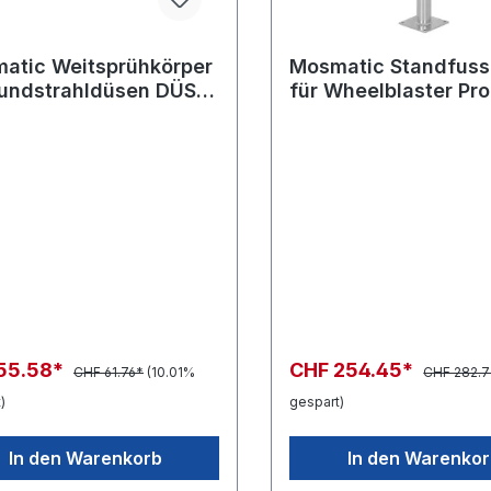
atic Weitsprühkörper
Mosmatic Standfuss
Rundstrahldüsen DÜS-
für Wheelblaster Pro
1/8"NPT-M L=94 rf-
05
55.58*
CHF 254.45*
CHF 61.76*
(10.01%
CHF 282.7
)
gespart)
In den Warenkorb
In den Warenko