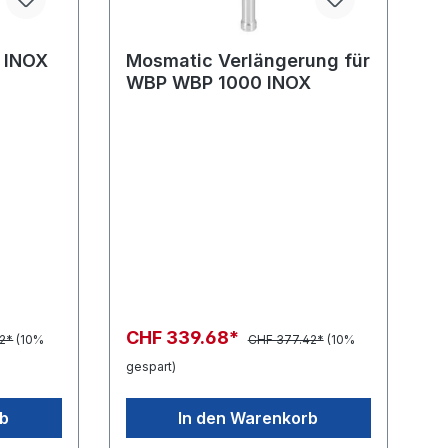
 INOX
Mosmatic Verlängerung für
WBP WBP 1000 INOX
CHF 339.68*
2*
(10%
CHF 377.42*
(10%
gespart)
rb
In den Warenkorb