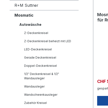
R+M Suttner
Mosm
Mosmatic
für 
Autowäsche
MoC 
1.43
Z-Deckenkreisel
Z-Deckenkreisel beheizt mit LED
LED-Deckenkreisel
Gerade Deckenkreisel
Doppel-Deckenkreisel
1/2″ Deckenkreisel & 1/2"
Wandausleger
CHF 
Wandausleger
gespart
Wandschwenkausleger
Zubehör Kreisel