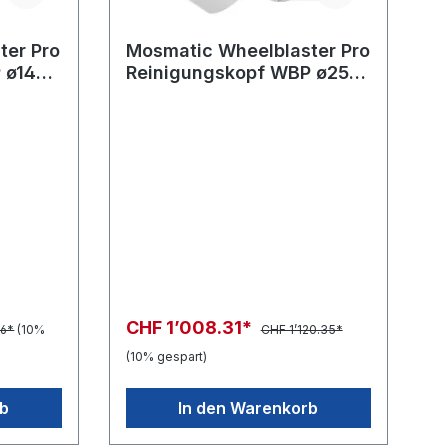
ter Pro
Mosmatic Wheelblaster Pro
 ø140
Reinigungskopf WBP ø250,
F
G3/8"-F 2xWS DYF
CHF 1’008.31*
46*
(10%
CHF 1’120.35*
(10% gespart)
rb
In den Warenkorb