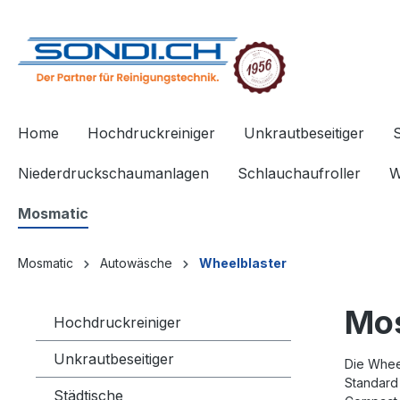
springen
Zur Hauptnavigation springen
Home
Hochdruckreiniger
Unkrautbeseitiger
Niederdruckschaumanlagen
Schlauchaufroller
W
Mosmatic
Mosmatic
Autowäsche
Wheelblaster
Mos
Hochdruckreiniger
Unkrautbeseitiger
Die Whee
Standard 
Städtische