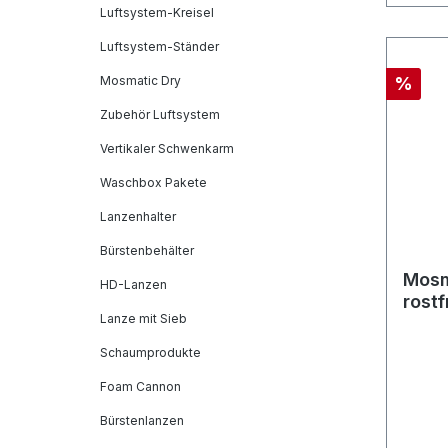
Luftsystem-Kreisel
Luftsystem-Ständer
Mosmatic Dry
%
Zubehör Luftsystem
Vertikaler Schwenkarm
Waschbox Pakete
Lanzenhalter
Bürstenbehälter
Mosm
HD-Lanzen
rost
Lanze mit Sieb
DYF 
4x1/
Schaumprodukte
Foam Cannon
Bürstenlanzen