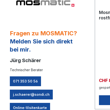
Mosm
rost
DYT 
4x1/
Fragen zu MOSMATIC?
Melden Sie sich direkt
bei mir.
Jürg Schärer
Technischer Berater
CHF 
071 353 50 56
gespart
j.schaerer@sondi.ch
Online-Visitenkarte