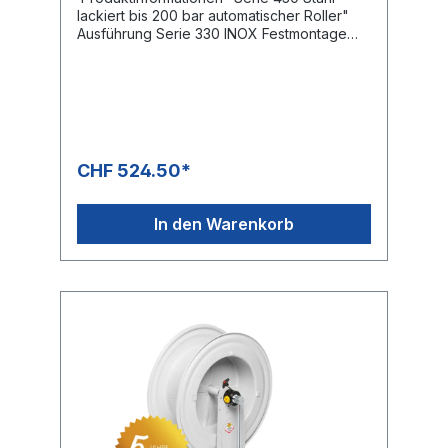
lackiert bis 200 bar automatischer Roller"
Ausführung Serie 330 INOX Festmontage
Druck: 200 bar Drehgelenk: KG 206
Gewinde Eingang: 3/8 “ IG Gewinde
Ausgang: 1/2“ IG Schlauchlänge NW 8 max.
25 m Schlauchlänge NW 10
max. 20 mSchlauchlänge NW 12 max. 15
mDer Verkaufspreis versteht sich ohne
Schlauch
CHF 524.50*
In den Warenkorb