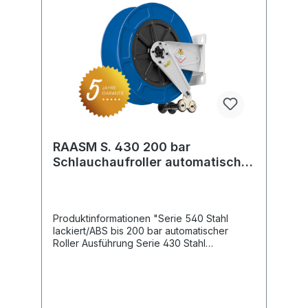
RAASM S. 430 200 bar
Schlauchaufroller automatisch
ABS Kunststoff
Produktinformationen "Serie 540 Stahl
lackiert/ABS bis 200 bar automatischer
Roller Ausführung Serie 430 Stahl
lackiert/ABS Festmontage Druck: 200 bar
Drehgelenk: KG 206 Gewinde Eingang: 3/8 "
IG Gewinde Ausgang: 1/2 " IG Schlauchlänge
NW 8 max. 25 m Schlauchlänge NW 10
max. 20 m Schlauchlänge NW 12 max. 15 m