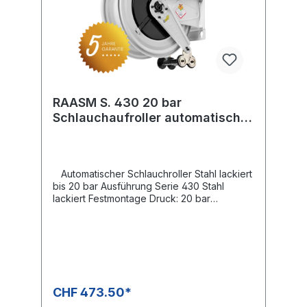
RAASM S. 430 20 bar
Schlauchaufroller automatisch
lackiert
Automatischer Schlauchroller Stahl lackiert
bis 20 bar Ausführung Serie 430 Stahl
lackiert Festmontage Druck: 20 bar
Drehgelenk: KG 212 Gewinde Eingang: 1/2"
IG Gewinde Ausgang: 1/2" IG Schlauchlänge
Ø 21 mm aussen max. 20 m Schlauchlänge
Ø 26 mm aussen max. 15 m Schlauchlänge Ø
29 mm aussen max. 10 mDer Verkaufspreis
versteht sich ohne Schlauch
CHF 473.50*