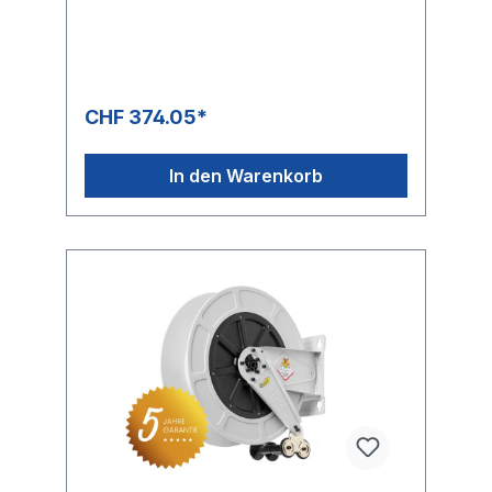
max. 40 m Schlauch Aussen Ø 3/8 " = 17 mm
max. 18 m Schlauch Aussen Ø 1/2 " = 20 mm
max. 15 m Schlauch Aussen Ø 5/8 " = 21 mm
max. 12 m Schlauch Aussen Ø 3/4 " = 27 mm
max. 8 m Abmessungen ca. L/B (mit
Kurbel)/H 425 x 527 x 461 mm
CHF 374.05*
In den Warenkorb