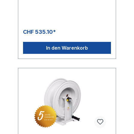
Gewinde Eingang: 3/8 “ IG Gewinde
Ausgang: 3/8“ IG Schlauchlänge NW 8 max.
12 m Schlauchlänge NW 10 max. 10 m
CHF 535.10*
In den Warenkorb