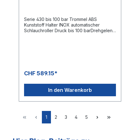
ABS Kunststoff
Serie 430 bis 100 bar Trommel ABS
Kunststoff Halter INOX automatischer
Schlauchroller Druck bis 100 barDrehgelenk
KG 207Gewinde Eingang 1/2 " IGGewinde
Ausgang 1/2 " IG Schlauchroller Kapazität
Schlauch Aussen Ø 21 mm aussen = max. 15
mSchlauch Aussen Ø 26 mm aussen =
max. 9 mDer Verkaufspreis versteht sich
ohne Schlauch
CHF 589.15*
In den Warenkorb
1
2
3
4
5