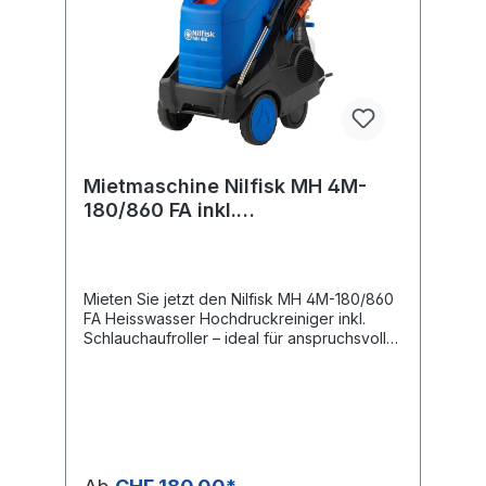
Mietmaschine Nilfisk MH 4M-
180/860 FA inkl.
Schlauchaufroller
Mieten Sie jetzt den Nilfisk MH 4M-180/860
FA Heisswasser Hochdruckreiniger inkl.
Schlauchaufroller – ideal für anspruchsvolle
Reinigungsarbeiten im Gewerbe und der
Leichtindustrie. Dank 180 bar Arbeitsdruck,
der robusten NA4 Pumpe mit keramischen
Kolben und dem EcoPower Wärmetauscher
– bei gleichzeitig tiefem
Brennstoffverbrauch – liefert dieses Modell
kraftvolle und effiziente