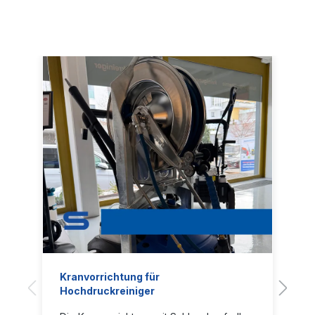
Hinweis: Monophase-Maschinen Standard: 1
zu transportieren, auch auf unebenen
x 230 V - 50 Hz; Dreiphasen-Maschinen
Böden Brennstofftank mit einfacher und
Standard: 3 x 400 V - 50 Hz (*): nur bei der
übersichtlicher Tankstandsanzeige
„+“-Version Andere Varianten auf Anfrage
Ölpumpe mit Warnsystem Warnsystem bei
SKUBeschreibungbarl/h°
wenig Kraftstoff Diagnosesystem an
CkWkWVHzArpmllmmmmkgNozzleMotor1.11
Bord Einfaches BedienfeldFactsheet
4.050IBH-S+ 130/10 GB50130.00600.0030
-150503,101x 2305016145030255101198 x
726 x 1137165035Electric1.114.300IBH-S+
210/15 GB50210.00900.0030 -150509,403x
4005016145030255101198 x 726 x
1137175045Electric1.115.280IBH-S+ 130/10
GB70130.00600.0030 -150703,101x
2305013145030255101198 x 726 x
1137181035Electric1.115.285IBH-S 130/10
GB70130.00600.0030 -150703,001x
2305013145030255101198 x 726 x
1137178035Electric1.115.290IBH-S+ 200/20
GB70200.001200.0030 -1507010,803x
4005017,5145030255101198 x 726 x
1137225060Electric1.115.295IBH-S 200/20
GB70200.001200.0030 -150707,603x
Kranvorrichtung für
4005014,5145030255101198 x 726 x
Hochdruckreiniger
1137220060Electric1.115.300IBH-S+ 210/15
GB70210.00900.0030 -150709,403x