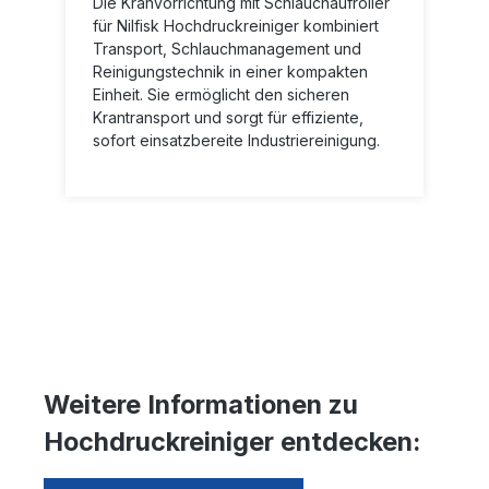
Die Kranvorrichtung mit Schlauchaufroller
4005016145030255101198 x 726 x
für Nilfisk Hochdruckreiniger kombiniert
1137191045Electric1.115.305IBH-S 210/15
GB70210.00900.0030 -150706,503x
Transport, Schlauchmanagement und
4005013145030255101198 x 726 x
Reinigungstechnik in einer kompakten
1137188045Electric
Einheit. Sie ermöglicht den sicheren
Krantransport und sorgt für effiziente,
sofort einsatzbereite Industriereinigung.
Weitere Informationen zu
Hochdruckreiniger entdecken: