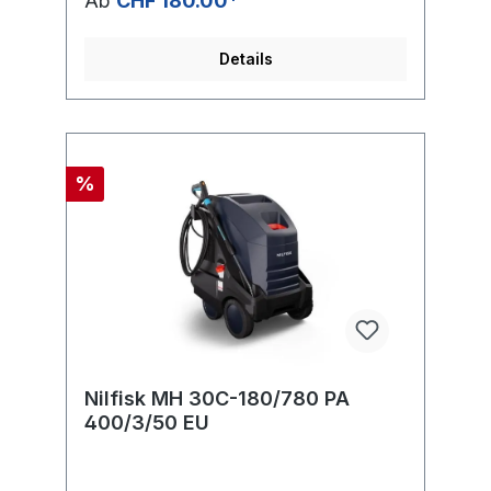
Ab
CHF 180.00*
Heisswasserreinigung. Der integrierte
Schlauchaufroller, grosse Räder sowie
clever gelagerte Zubehörteile sorgen für
Details
einfache Handhabung und Transport. 1-Tag-
Miete möglich, flexibler Mietzeitraum für Ihre
Projekte – ohne langfristige Bindung.
Zubehör: 10 m Hochdruck-Schlauch
stahlarmiert, ERGO 2000 Pistole, Universal-
Plus StrahlrohrDatenblatt Nilfisk MH 4M-
%
180/860 FA inkl.
Schlauchaufroller Bedienungsanleitung
Nilfisk MH 4M-180/860 FA inkl.
SchlauchaufrollerJetzt Nilfisk MH 4M-
180/860 FA dauerhaft nutzen!
Nilfisk MH 30C-180/780 PA
400/3/50 EU