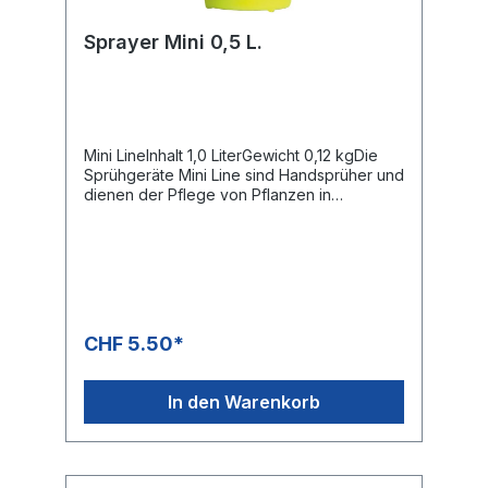
Sprayer Mini 0,5 L.
Mini LineInhalt 1,0 LiterGewicht 0,12 kgDie
Sprühgeräte Mini Line sind Handsprüher und
dienen der Pflege von Pflanzen in
Gewächshäusern, Gärten, Terrassen und
Balkone. Die Minis haben Düsen mit einem
regulierten Stäubungswinkel. Sie eignen
sich ideal für die Blattdüngung,
Besprengung mit Wasser und
Pflegemassnahmen.Sämtliche Elemente des
Sprühers bestehen aus Materialien von
CHF 5.50*
hoherHaltbarkeit und
Chemikalienresistenz.Das Spezialköpfchen
des Mini erlaubt eine sehr feine Stäubung
In den Warenkorb
der Flüssigkeit, so dass es nicht
tropft.Abdichtung: NBRAusstattung:»
Präzisionsdüse für eine ideale Zerstäubung
der Flüssigkeit» Ergonomisches Köpfchen