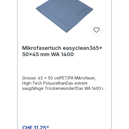
Mikrofasertuch easyclean365+
50x45 mm WA 1400
Grösse: 45 x 50 cmPET/PA Mikrofaser,
High-Tech PolyurethanDas extrem
saugfähige Trockenwunder!Das WA 1400 ist
ausgelegt für die professionelle
Fahrzeugaussenreinigung, Autolacke,
Motorrad, Gastronomie, Küche & Bad.
CHF 11.25*