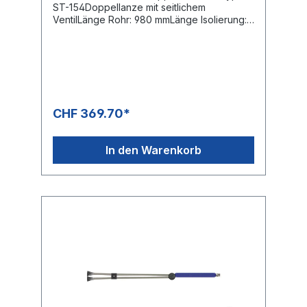
ST-154Doppellanze mit seitlichem
VentilLänge Rohr: 980 mmLänge Isolierung:
300 mmEingang: 1/4"IGAusgang: ST-10
1/4"IG-NPTHochdruckdüse:
ohneNiederdruckdüse: mitMaterial: Edelstahl
/ KunststoffFarbe Isolierung blauMax. 500
bar / 150 °C4-fache Sicherheit
CHF 369.70*
In den Warenkorb