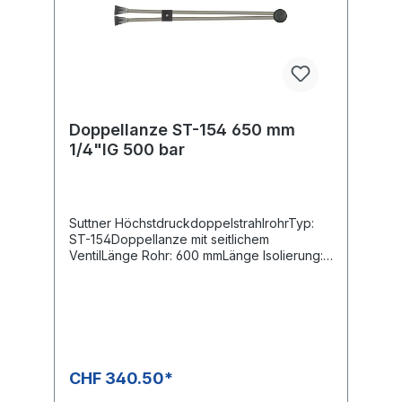
Doppellanze ST-154 650 mm
1/4"IG 500 bar
Suttner HöchstdruckdoppelstrahlrohrTyp:
ST-154Doppellanze mit seitlichem
VentilLänge Rohr: 600 mmLänge Isolierung: -
--Eingang: 1/4"IGAusgang: ST-10 1/4"IG-
NPTHochdruckdüse:
ohneNiederdruckdüse: mitMaterial: Edelstahl
/ KunststoffFarbe Isolierung ---Max. 500 bar
/ 150 °C4-fache Sicherheit
CHF 340.50*