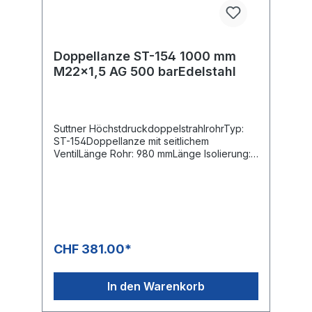
Doppellanze ST-154 1000 mm
M22x1,5 AG 500 barEdelstahl
Suttner HöchstdruckdoppelstrahlrohrTyp:
ST-154Doppellanze mit seitlichem
VentilLänge Rohr: 980 mmLänge Isolierung:
300Eingang: M22x1,5 AGAusgang: ST-10
1/4"IG-NPTHochdruckdüse:
ohneNiederdruckdüse: mitMaterial: Edelstahl
/ KunststoffFarbe Isolierung blauMax. 500
bar / 150 °C4-fache Sicherheit
CHF 381.00*
In den Warenkorb