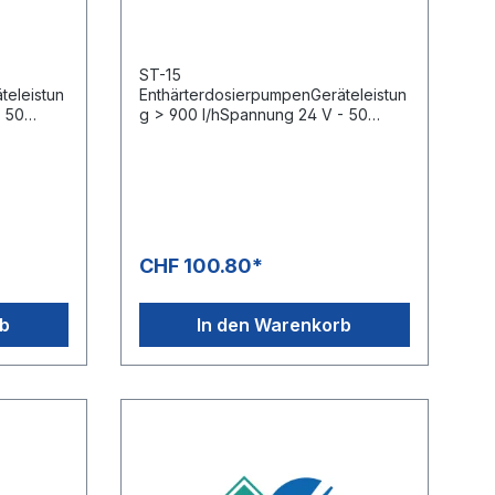
ST-15
teleistun
EnthärterdosierpumpenGeräteleistun
- 50
g > 900 l/hSpannung 24 V - 50
HzFördermenge: 140 ml
CHF 100.80*
rb
In den Warenkorb