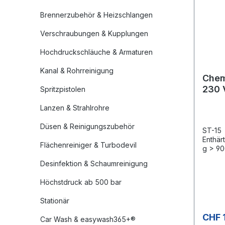
Brennerzubehör & Heizschlangen
Verschraubungen & Kupplungen
Hochdruckschläuche & Armaturen
Kanal & Rohrreinigung
Chem
230 
Spritzpistolen
Lanzen & Strahlrohre
Düsen & Reinigungszubehör
ST-15
Enthär
Flächenreiniger & Turbodevil
g > 90
HzFörd
Desinfektion & Schaumreinigung
Höchstdruck ab 500 bar
Stationär
CHF 
Car Wash & easywash365+®