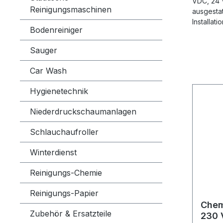
VDC, 24 V
Reinigungsmaschinen
ausgestat
Installat
Bodenreiniger
Sauger
Car Wash
Hygienetechnik
Niederdruckschaumanlagen
Schlauchaufroller
Winterdienst
Reinigungs-Chemie
Reinigungs-Papier
Chem
Zubehör & Ersatzteile
230 