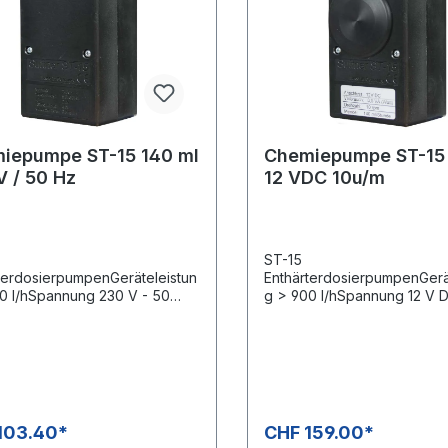
iepumpe ST-15 140 ml
Chemiepumpe ST-15 
V / 50 Hz
12 VDC 10u/m
ST-15
terdosierpumpenGeräteleistun
EnthärterdosierpumpenGerä
0 l/hSpannung 230 V - 50
g > 900 l/hSpannung 12 V 
ermenge: 140 ml
(Gleichstrom)Fördermenge:
ml/hBesonders geeignet für 
Geräte.
103.40*
CHF 159.00*