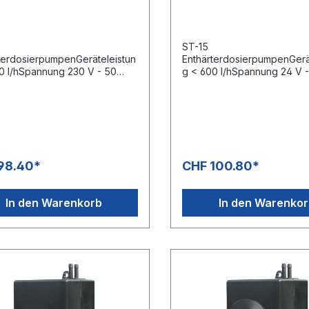
ST-15
terdosierpumpenGeräteleistun
EnthärterdosierpumpenGerä
0 l/hSpannung 230 V - 50
g < 600 l/hSpannung 24 V 
ermenge: 35 ml
HzFördermenge: 35 ml
98.40*
CHF 100.80*
In den Warenkorb
In den Warenko