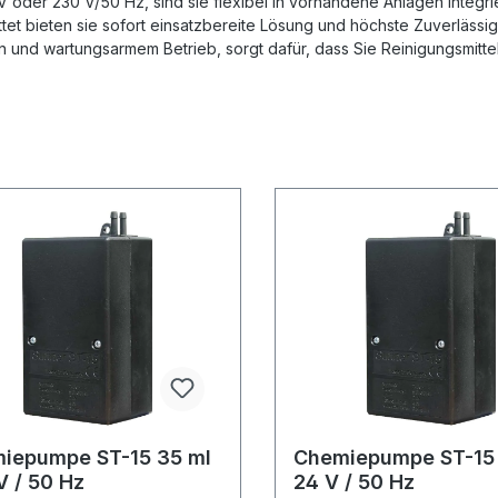
 oder 230 V/50 Hz, sind sie flexibel in vorhandene Anlagen integri
tet bieten sie sofort einsatzbereite Lösung und höchste Zuverlässig
ion und wartungsarmem Betrieb, sorgt dafür, dass Sie Reinigungsmitte
iepumpe ST-15 35 ml
Chemiepumpe ST-15
V / 50 Hz
24 V / 50 Hz