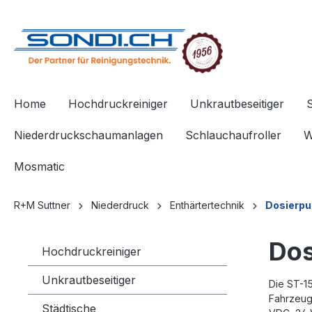
springen
Zur Hauptnavigation springen
Home
Hochdruckreiniger
Unkrautbeseitiger
Niederdruckschaumanlagen
Schlauchaufroller
W
Mosmatic
R+M Suttner
Niederdruck
Enthärtertechnik
Dosierp
Dos
Hochdruckreiniger
Unkrautbeseitiger
Die ST-1
Fahrzeugw
Städtische