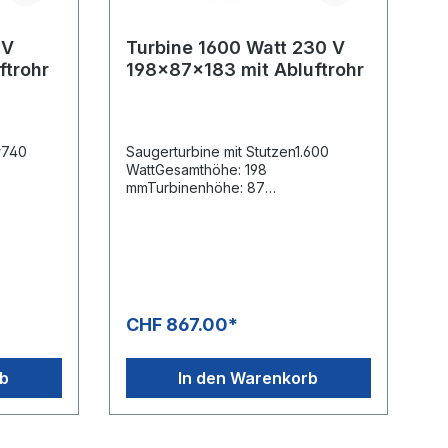
 V
Turbine 1600 Watt 230 V
ftrohr
198x87x183 mit Abluftrohr
hr740
Saugerturbine mit Stutzen1.600
WattGesamthöhe: 198
mmTurbinenhöhe: 87
tufig36
mmDurchmesser: 183 mm3-stufig230
V / 50 Hz.Typ 116136-00Kabeltyp
vorinstalliertDoppelt
kugelgelagertDoppelte
 "B"
IsolierungIsolierungsklasse "B"
CHF 867.00*
rb
In den Warenkorb