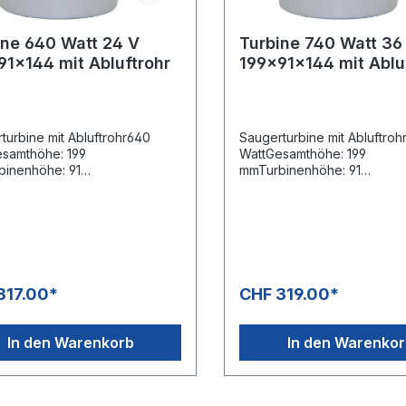
att 24 V
Turbine 740 Watt 36
91x144 mit Abluftrohr
199x91x144 mit Ablu
turbine mit Abluftrohr640
Saugerturbine mit Abluftro
samthöhe: 199
WattGesamthöhe: 199
inenhöhe: 91
mmTurbinenhöhe: 91
hmesser: 144 mm3-stufig24
mmDurchmesser: 144 mm3-s
16515-13Kabeltyp
VTyp 116513-13Kabeltyp
alliertDoppelt
vorinstalliertDoppelt
elagertDoppelte
kugelgelagertDoppelte
rungIsolierungsklasse "B"
IsolierungIsolierungsklasse
317.00*
CHF 319.00*
In den Warenkorb
In den Warenko