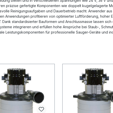
ldung bieten und in verschiedenen Spannungen wie 24 V, 36 V und 2
en präzise gefertigte Komponenten wie doppelt kugelgelagerte Moto
svolle Reinigungsaufgaben und Dauerbetrieb macht. Anwender aus
llen Anwendungen profitieren von optimierter Luftförderung, hoher Ef
. Dank standardisierter Bauformen und Anschlussmasse lassen sich 
ysteme integrieren und erfüllen hohe Ansprüche bei Staub-, Schmu
ale Leistungskomponenten für professionelle Sauger-Geräte und ind