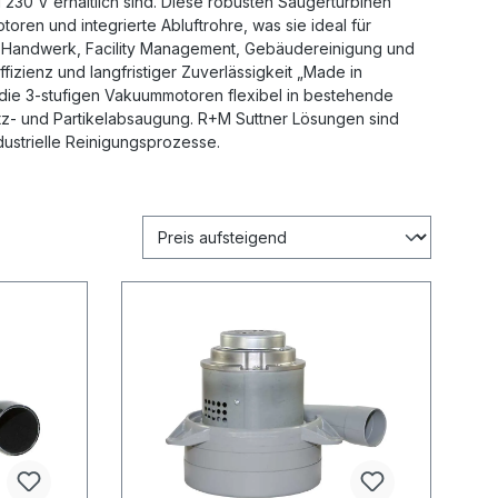
30 V erhältlich sind. Diese robusten Saugerturbinen
ren und integrierte Abluftrohre, was sie ideal für
 Handwerk, Facility Management, Gebäudereinigung und
fizienz und langfristiger Zuverlässigkeit „Made in
die 3-stufigen Vakuummotoren flexibel in bestehende
tz- und Partikelabsaugung. R+M Suttner Lösungen sind
ustrielle Reinigungsprozesse.