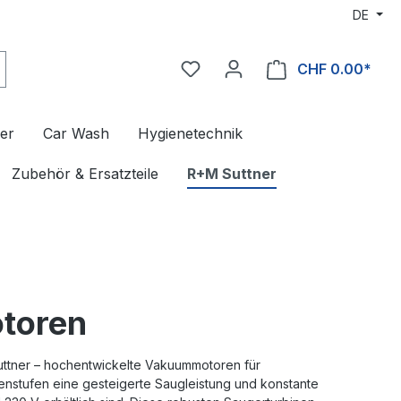
DE
CHF 0.00*
er
Car Wash
Hygienetechnik
Zubehör & Ersatzteile
R+M Suttner
otoren
uttner – hochentwickelte Vakuummotoren für
nenstufen eine gesteigerte Saugleistung und konstante