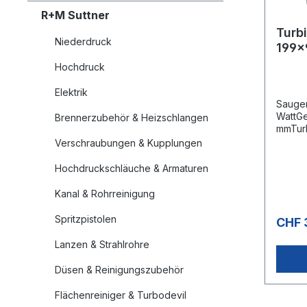
R+M Suttner
Turbine 640 W
Niederdruck
199x
Hochdruck
Elektrik
Sauger
WattGe
Brennerzubehör & Heizschlangen
mmTurb
mmDurc
Verschraubungen & Kupplungen
VTyp 1
vorinst
Hochdruckschläuche & Armaturen
kugelg
Isolie
Kanal & Rohrreinigung
Spritzpistolen
CHF 
Lanzen & Strahlrohre
Düsen & Reinigungszubehör
Flächenreiniger & Turbodevil