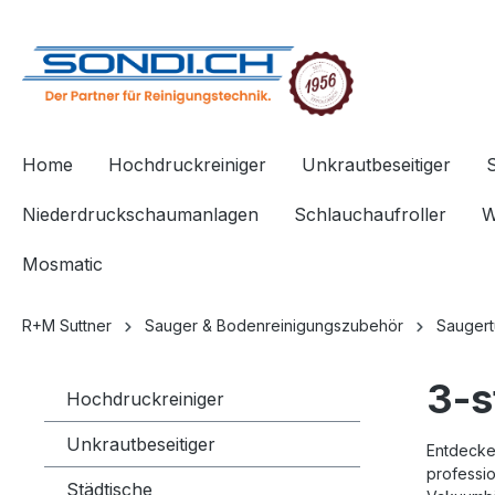
springen
Zur Hauptnavigation springen
Home
Hochdruckreiniger
Unkrautbeseitiger
Niederdruckschaumanlagen
Schlauchaufroller
W
Mosmatic
R+M Suttner
Sauger & Bodenreinigungszubehör
Saugert
3-s
Hochdruckreiniger
Unkrautbeseitiger
Entdecke
professio
Städtische