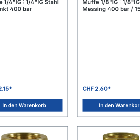
 1/4"IG : 1/4"IG Stahl
Muffe 1/8"IG : 1/8"IG
inkt 400 bar
Messing 400 bar / 1
°CSW: 14 mm, Länge
mm
2.15*
CHF 2.60*
In den Warenkorb
In den Warenko