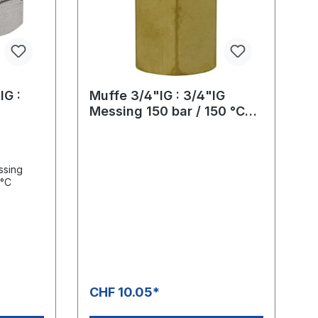
IG :
Muffe 3/4"IG : 3/4"IG
Messing 150 bar / 150 °C
,
SW: 32 mm, Länge: 36 mm
50 bar
ssing
 °C
CHF 10.05*