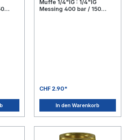
Muffe 1/4"IG : 1/4"IG
50
Messing 400 bar / 150
: 22
°CSW: 17 mm, Länge: 26
mm
CHF 2.90*
rb
In den Warenkorb