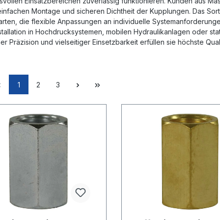
vollen Einsatzbereichen zuverlässig funktionieren. Kunden aus Mas
einfachen Montage und sicheren Dichtheit der Kupplungen. Das Sor
rten, die flexible Anpassungen an individuelle Systemanforderunge
nstallation in Hochdrucksystemen, mobilen Hydraulikanlagen oder sta
er Präzision und vielseitiger Einsetzbarkeit erfüllen sie höchste Qu
1
2
3