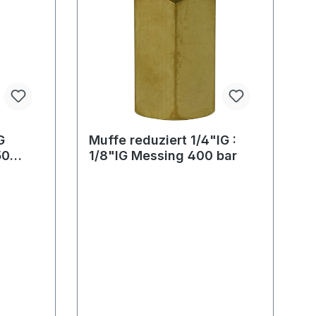
G
Muffe reduziert 1/4"IG :
50
1/8"IG Messing 400 bar
: 26