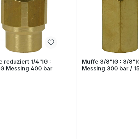
 reduziert 1/4"IG :
Muffe 3/8"IG : 3/8"I
IG Messing 400 bar
Messing 300 bar / 1
°CSW: 22 mm, Länge
mm