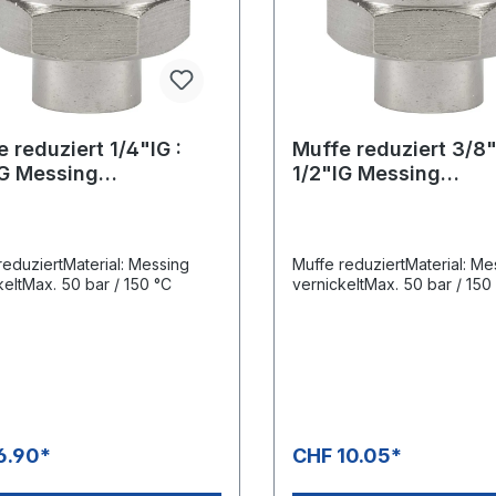
 reduziert 1/4"IG :
Muffe reduziert 3/8"
IG Messing
1/2"IG Messing
ickeltSW: 27 mm,
vernickeltSW: 27 mm
e: 27 mm, Max. 50 bar
Länge: 27 mm, Max. 
 °C
/ 150 °C
reduziertMaterial: Messing
Muffe reduziertMaterial: Me
keltMax. 50 bar / 150 °C
vernickeltMax. 50 bar / 150
6.90*
CHF 10.05*