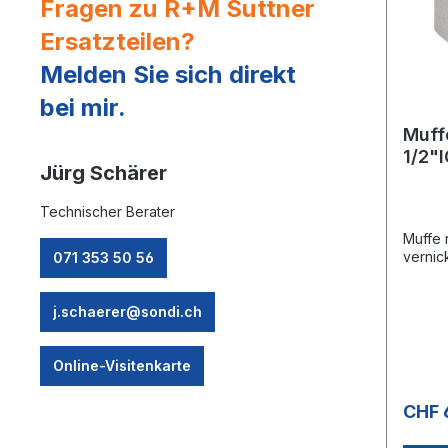
Fragen zu R+M Suttner
Ersatzteilen?
Melden Sie sich direkt
bei mir.
Muffe
1/2"
Jürg Schärer
vern
Läng
Technischer Berater
/ 150
Muffe 
vernic
071 353 50 56
j.schaerer@sondi.ch
Online-Visitenkarte
CHF 