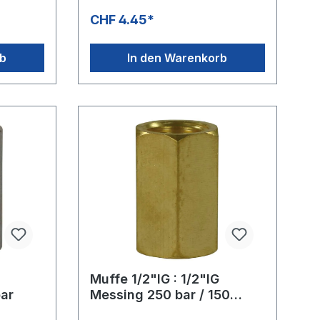
CHF 4.45*
rb
In den Warenkorb
Muffe 1/2"IG : 1/2"IG
bar
Messing 250 bar / 150
°CSW: 27 mm, Länge: 30