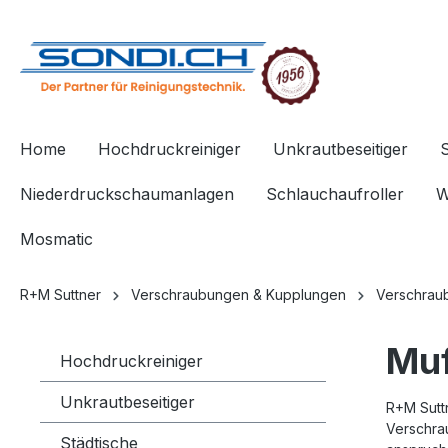
springen
Zur Hauptnavigation springen
Home
Hochdruckreiniger
Unkrautbeseitiger
Niederdruckschaumanlagen
Schlauchaufroller
W
Mosmatic
R+M Suttner
Verschraubungen & Kupplungen
Verschrau
Muf
Hochdruckreiniger
Unkrautbeseitiger
R+M Sutt
Verschrau
Städtische