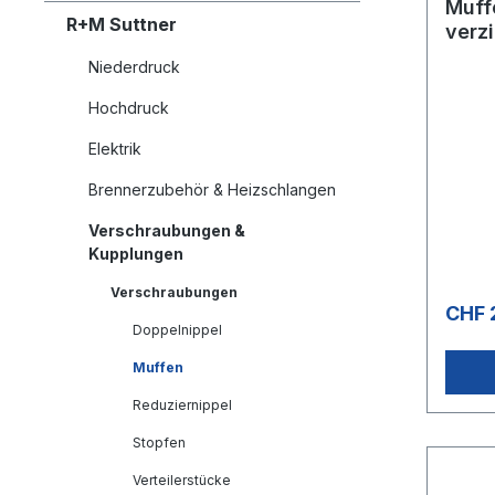
Muffe
R+M Suttner
verz
Niederdruck
Hochdruck
Elektrik
Brennerzubehör & Heizschlangen
Verschraubungen &
Kupplungen
Verschraubungen
CHF 
Doppelnippel
Muffen
Reduziernippel
Stopfen
Verteilerstücke