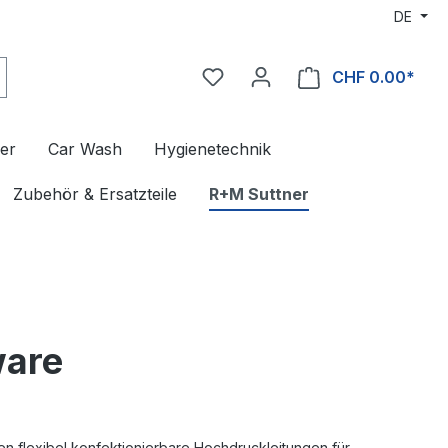
DE
CHF 0.00*
er
Car Wash
Hygienetechnik
Zubehör & Ersatzteile
R+M Suttner
are
flexibel konfektionierbare Hochdruckleitungen für