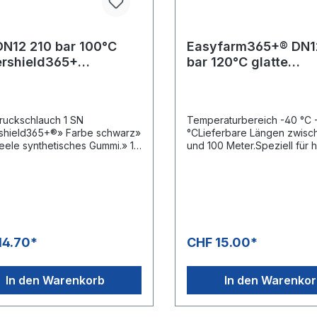
DN12 210 bar 100°C
Easyfarm365+® DN1
rshield365+
bar 120°C glatte
ckelteDecke.
AussendeckeMax. 1
Meter Rollen
uckschlauch 1 SN
Temperaturbereich -40 °C 
shield365+®» Farbe schwarz»
°CLieferbare Längen zwisc
eele synthetisches Gummi.» 1
und 100 Meter.Speziell für 
singte Drahtgeflechteinlage»
Anforderungen an Hygiene
decke synthetischer
Ergonomie entwickelt.Hohe
huk» Hochabriebfeste
Bedienkomfort und Sicherhei
Kunststoffbeschichtung»
transparente Aussendecke
für rauhe Böden, auf denen
thermoplastischem
ohe Abriebfestigkeit gefordert
Elastomer.Vermessingte
rheblich längere Lebensdauer
Drahtgeflechteinlage,
14.70*
CHF 15.00*
über herkömmlichen
Gewebeeinlage, hochzugfe
ruckschläuchen» MSHA-
Polyesterarmierung und se
ung» -40 °C - +100 °C» DIN
reinigungsmittelbeständige
In den Warenkorb
In den Warenko
Innenseele aus PES.Geeignet
wendungsbereiche:Hochabra
Wasser, Wasser-Ölemulsio
elastete Einsatzgebiete, z. B.
Wasser-/Reinigungsmittelg