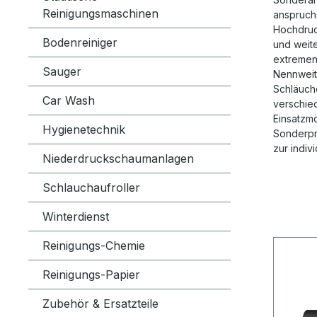
Reinigungsmaschinen
anspruchs
Hochdruc
Bodenreiniger
und weite
extremen
Sauger
Nennweit
Schläuch
Car Wash
verschied
Einsatzmö
Hygienetechnik
Sonderpr
zur indiv
Niederdruckschaumanlagen
Schlauchaufroller
Winterdienst
Reinigungs-Chemie
Reinigungs-Papier
Zubehör & Ersatzteile