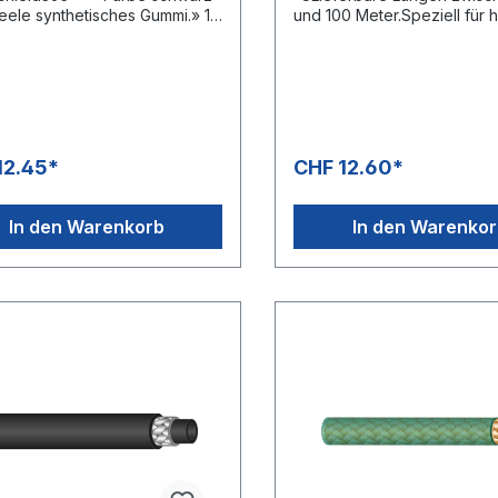
eele synthetisches Gummi.» 1
und 100 Meter.Speziell für 
singte Drahtgeflechteinlage»
Anforderungen an Hygiene
decke synthetischer
Ergonomie entwickelt.Hohe
huk» Hochabriebfeste
Bedienkomfort und Sicherhei
Kunststoffbeschichtung»
transparente Aussendecke
für rauhe Böden, auf denen
thermoplastischem
ohe Abriebfestigkeit gefordert
Elastomer.Vermessingte
rheblich längere Lebensdauer
Drahtgeflechteinlage,
12.45*
CHF 12.60*
über herkömmlichen
Gewebeeinlage, hochzugfe
ruckschläuchen» MSHA-
Polyesterarmierung und se
ung» -40 °C - +100 °C» DIN
reinigungsmittelbeständige
In den Warenkorb
In den Warenko
Innenseele aus PES.Geeignet
wendungsbereiche:Hochabra
Wasser, Wasser-Ölemulsio
elastete Einsatzgebiete, z. B.
Wasser-/Reinigungsmittelg
age-
sonders abriebfest, UV-, öl
ohlebergbau.Hochdruckschläu
und witterungsbeständig.Ide
nnen nur in Fertigungslängen
rauhe Böden und höchste
ert werden.Aus diesem Grunde
Beanspruchung.Anwendung
s zu einer Unter- bzw.
e:Professionelle Stall- und
eferung von ca. 20% kommen.
Maschinenreinigung im Agra