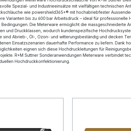
volle Spezial‑ und Industrieeinsätze mit vielfältigen technischen A
kschläuche wie powershield365+® mit hochabriebfester Aussende
re Varianten bis zu 600 bar Arbeitsdruck – ideal für professionel
 Bedingungen. Die Meterware ermöglicht die massgeschneiderte An
en und Druckklassen, wodurch kundenspezifische Hochdrucksysteme
e sind Abrieb‑, Öl‑, Ozon‑ und witterungsbeständig und decken Tem
enen Einsatzszenarien dauerhafte Performance zu liefern. Dank hoher
glichkeiten eignen sich diese Hochdruckleitungen für Reinigungsbe
ojekte. R+M Suttner Sonderanwendungen Meterware verbindet technis
iduellen Hochdruckkonfektionierung.