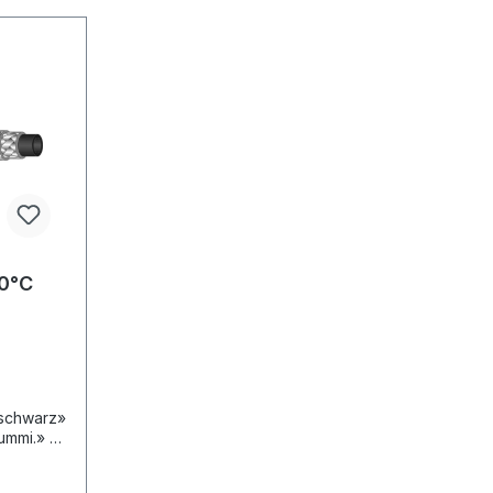
-, ozon-
sionsbelastete Einsatzgebiete, z. B.
al für
Untertage-
Steinkohlebergbau.Hochdruckschläu
sbereich
che können nur in Fertigungslängen
geliefert werden.Aus diesem Grunde
rbereich.
kann es zu einer Unter- bzw.
Überlieferung von ca. 20% kommen.
00°C
ecke
schwarz»
ummi.» 2