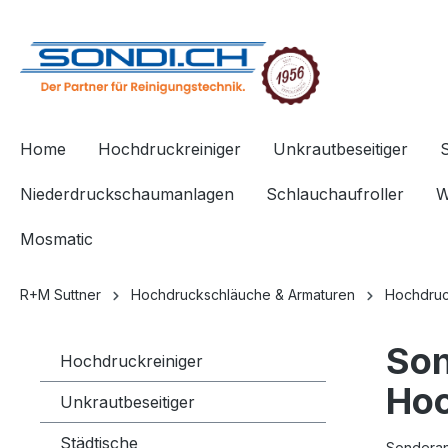
springen
Zur Hauptnavigation springen
Home
Hochdruckreiniger
Unkrautbeseitiger
Niederdruckschaumanlagen
Schlauchaufroller
W
Mosmatic
R+M Suttner
Hochdruckschläuche & Armaturen
Hochdruc
So
Hochdruckreiniger
Hoc
Unkrautbeseitiger
Städtische
Sonderan