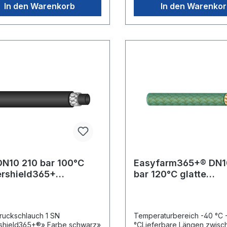
In den Warenkorb
In den Warenko
DN10 210 bar 100°C
Easyfarm365+® DN1
rshield365+
bar 120°C glatte
ckelteDecke.
AussendeckeMax. 1
Meter Rollen
uckschlauch 1 SN
Temperaturbereich -40 °C 
shield365+®» Farbe schwarz»
°CLieferbare Längen zwisc