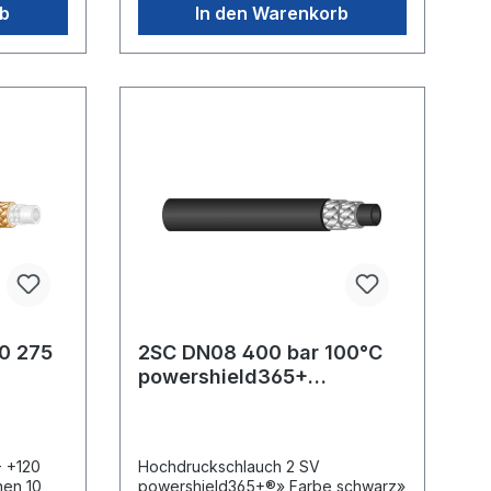
reinigungsmittelbeständige
rb
In den Warenkorb
Innenseele aus PES.Geeignet für: Öl,
Wasser, Wasser-Ölemulsionen und
Wasser-/ReinigungsmittelgemischBe
sonders abriebfest, UV-, öl-, ozon-
und witterungsbeständig.Ideal für
rauhe Böden und höchste
Beanspruchung.Anwendungsbereich
e:Professionelle Stall- und
Maschinenreinigung im Agrarbereich.
0 275
2SC DN08 400 bar 100°C
powershield365+
00
gewickelteAussendecke
- +120
Hochdruckschlauch 2 SV
hen 10
powershield365+®» Farbe schwarz»