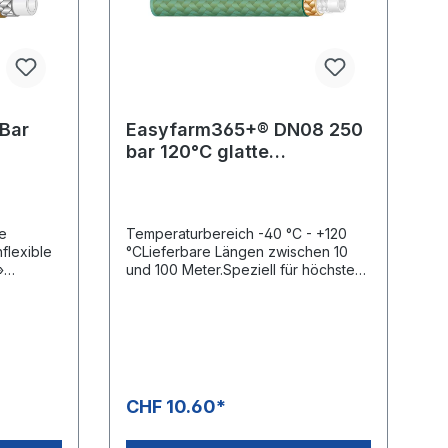
Bar
Easyfarm365+® DN08 250
bar 120°C glatte
AussendeckeMax. 100
Meter Rollen
e
Temperaturbereich -40 °C - +120
flexible
°CLieferbare Längen zwischen 10
»
und 100 Meter.Speziell für höchste
-20 °C -
Anforderungen an Hygiene und
Ergonomie entwickelt.Hoher
miprofes
Bedienkomfort und Sicherheit.Glatte,
g &
transparente Aussendecke aus
thermoplastischem
Elastomer.Vermessingte
Drahtgeflechteinlage,
CHF 10.60*
Gewebeeinlage, hochzugfeste.
Polyesterarmierung und sehr