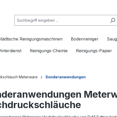
Städtische Reinigungsmaschinen
Bodenreiniger
Saug
interdienst
Reinigungs-Chemie
Reinigungs-Papier
kschlauch Meterware
Sonderanwendungen
nderanwendungen Meterw
hdruckschläuche
wendungen Meterware Hochdruckschläuche von R+M Suttner bieten 