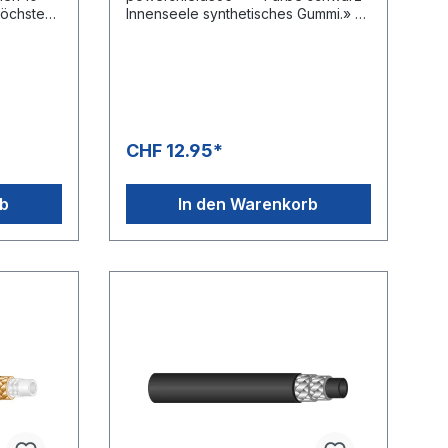
höchste
Innenseele synthetisches Gummi.» 2
 und
Vermessingte
r
Drahtgeflechteinlagen»
t.Glatte,
Aussendecke synthetischer
 aus
Kautschuk» Hochabriebfeste
UHMPE-Kunststoffbeschichtung»
Ideal für rauhe Böden, auf denen
eine hohe Abriebfestigkeit gefordert
CHF 12.95*
ste.
ist» Erheblich längere Lebensdauer
hr
gegenüber herkömmlichen
Hochdruckschläuchen» MSHA-
rb
In den Warenkorb
 für: Öl,
Zulassung» -40 °C - +100 °C» DIN
nen und
EN
emischBe
857Anwendungsbereiche:Hochabra
-, ozon-
sionsbelastete Einsatzgebiete, z. B.
al für
Untertage-
Steinkohlebergbau.Hochdruckschläu
sbereich
che können nur in Fertigungslängen
geliefert werden.Aus diesem Grunde
rbereich.
kann es zu einer Unter- bzw.
Überlieferung von ca. 20% kommen.