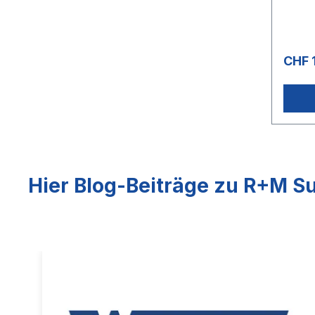
- +150
°CAnw
lle Ho
Rohrre
CHF 
Hier Blog-Beiträge zu R+M Su