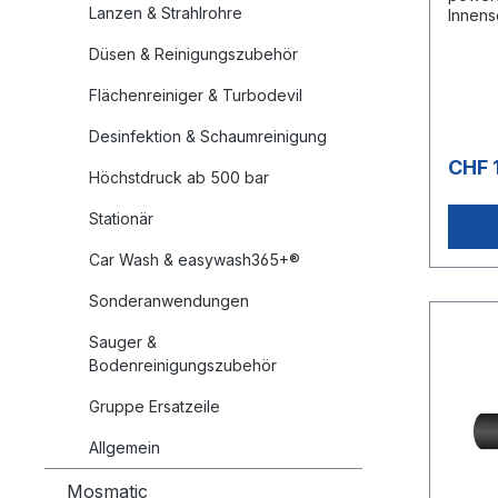
Lanzen & Strahlrohre
Innens
Vermes
Düsen & Reinigungszubehör
Aussen
Kautsc
Flächenreiniger & Turbodevil
UHMPE-
Ideal 
eine h
Desinfektion & Schaumreinigung
ist» E
CHF 
gegen
Höchstdruck ab 500 bar
Hochd
Zulass
Stationär
EN
853An
Car Wash & easywash365+®
sionsb
Untert
Sonderanwendungen
Steink
che kö
Sauger &
gelief
Bodenreinigungszubehör
kann e
Überli
Gruppe Ersatzeile
Allgemein
Mosmatic