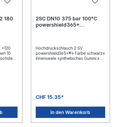
2 180
2SC DN10 375 bar 100°C
powershield365+
00
gewickelteAussendecke
- +120
Hochdruckschlauch 2 SV
hen 10
powershield365+®» Farbe schwarz»
höchste
Innenseele synthetisches Gummi.» 2
 und
Vermessingte
r
Drahtgeflechteinlagen»
t.Glatte,
Aussendecke synthetischer
 aus
Kautschuk» Hochabriebfeste
UHMPE-Kunststoffbeschichtung»
Ideal für rauhe Böden, auf denen
eine hohe Abriebfestigkeit gefordert
CHF 15.35*
ste.
ist» Erheblich längere Lebensdauer
hr
gegenüber herkömmlichen
Hochdruckschläuchen» MSHA-
rb
In den Warenkorb
 für: Öl,
Zulassung» -40 °C - +100 °C» DIN
nen und
EN
emischBe
857Anwendungsbereiche:Hochabra