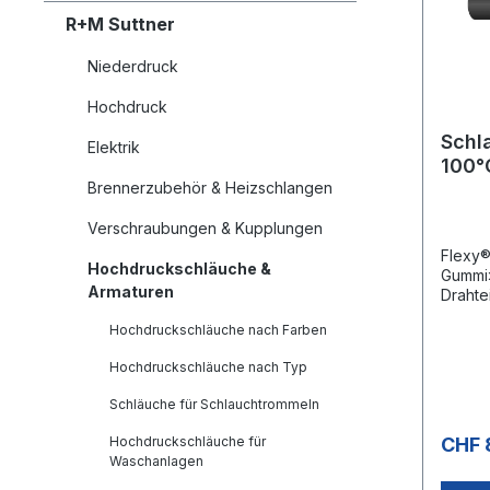
R+M Suttner
Niederdruck
Hochdruck
Schl
Elektrik
100°
Brennerzubehör & Heizschlangen
Verschraubungen & Kupplungen
Flexy®
Hochdruckschläuche &
Gummi»
Armaturen
Drahte
synthe
Hochdruckschläuche nach Farben
öl-, u
- +100
Hochdruckschläuche nach Typ
°CAnw
lle Ho
Schläuche für Schlauchtrommeln
Rohrre
Hochdruckschläuche für
CHF 
Waschanlagen