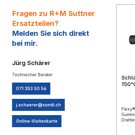
Untert
Steink
Fragen zu R+M Suttner
che kö
gelief
Ersatzteilen?
kann e
Überli
Melden Sie sich direkt
bei mir.
Jürg Schärer
Technischer Berater
Schl
150°
071 353 50 56
j.schaerer@sondi.ch
Flexy®
Gummi»
Drahte
Online-Visitenkarte
synthe
öl-, u