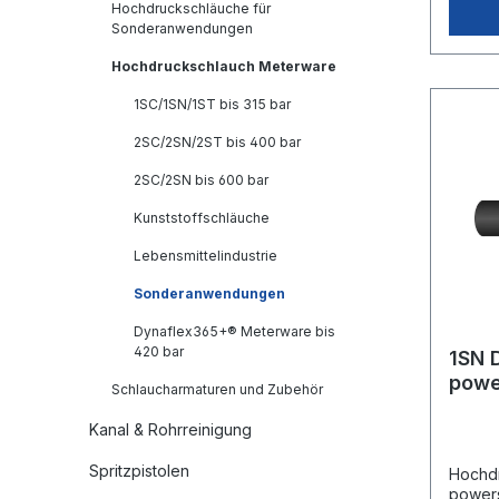
Hochdruckschläuche für
Sonderanwendungen
Hochdruckschlauch Meterware
1SC/1SN/1ST bis 315 bar
2SC/2SN/2ST bis 400 bar
2SC/2SN bis 600 bar
Kunststoffschläuche
Lebensmittelindustrie
Sonderanwendungen
Dynaflex365+® Meterware bis
420 bar
1SN 
powe
Schlaucharmaturen und Zubehör
gewi
Kanal & Rohrreinigung
Spritzpistolen
Hochdr
power