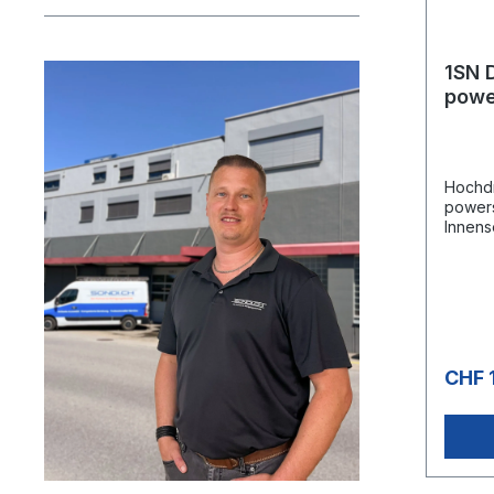
1SN 
powe
gewi
Hochdr
power
Innens
Vermes
Aussen
Kautsc
UHMPE-
Ideal 
eine h
ist» E
CHF 
gegen
Hochd
Zulass
EN
853An
sionsb