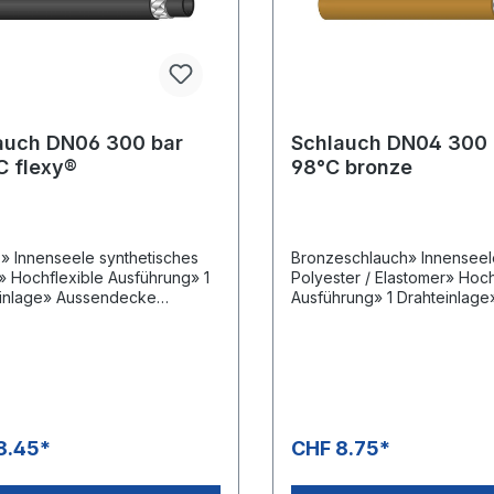
auch DN06 300 bar
Schlauch DN04 300 
C flexy®
98°C bronze
» Innenseele synthetisches
Bronzeschlauch» Innenseel
 Hochflexible Ausführung» 1
Polyester / Elastomer» Hoch
inlage» Aussendecke
Ausführung» 1 Drahteinlage
tisches Gummi» Abriebfest,
Aussendecke Polyurethan» 
nd witterungsbeständig» -40 °C
+98
°CAnwendungsbereiche:Se
endungsbereiche:Professione
sionelle Hochdruckreinigun
chdruckreinigung &
Rohrreinigung
inigung
8.45*
CHF 8.75*