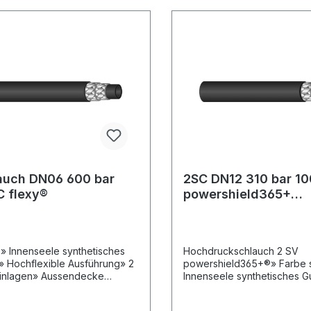
age-
sonders abriebfest, UV-, öl
ohlebergbau.Hochdruckschläu
und witterungsbeständig.Ide
nnen nur in Fertigungslängen
rauhe Böden und höchste
ert werden.Aus diesem Grunde
Beanspruchung.Anwendung
s zu einer Unter- bzw.
e:Professionelle Stall- und
eferung von ca. 20% kommen.
Maschinenreinigung im Agra
auch DN06 600 bar
2SC DN12 310 bar 1
C flexy®
powershield365+
gewickelteAussend
» Innenseele synthetisches
Hochdruckschlauch 2 SV
 Hochflexible Ausführung» 2
powershield365+®» Farbe 
inlagen» Aussendecke
Innenseele synthetisches G
tisches Gummi» Abriebfest,
Vermessingte
nd witterungsbeständig» -40 °C
Drahtgeflechteinlagen»