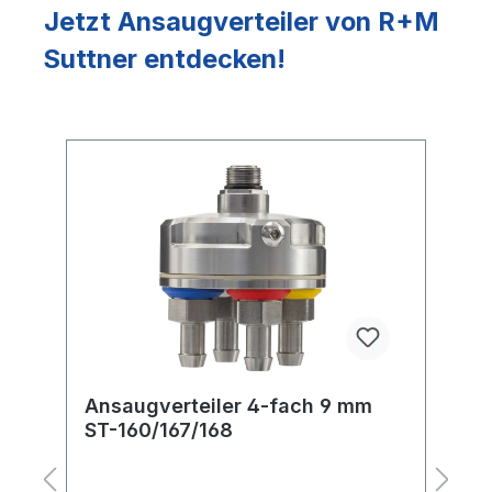
Jetzt Ansaugverteiler von R+M
Suttner entdecken!
Produktgalerie überspringen
Ansaugverteiler 4-fach 9 mm
H
ST-160/167/168
E