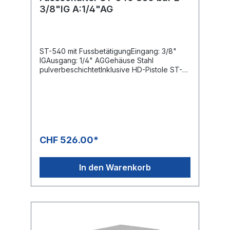
3/8"IG A:1/4"AG
ST-540 mit FussbetätigungEingang: 3/8"
IGAusgang: 1/4" AGGehäuse Stahl
pulverbeschichtetInklusive HD-Pistole ST-
2605Mit GummifüssenMax. 350 bar / 45
l/min / 150°C
CHF 526.00*
In den Warenkorb