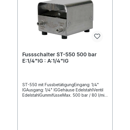
Fussschalter ST-550 500 bar
E:1/4"IG : A:1/4"IG
ST-550 mit FussbetätigungEingang: 1/4"
IGAusgang: 1/4" IGGehäuse EdelstahlVentil
EdelstahlGummifüsseMax. 500 bar / 80 l/min
/ 150°C