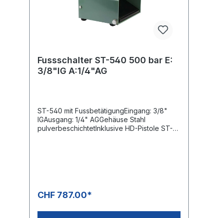
Fussschalter ST-540 500 bar E:
3/8"IG A:1/4"AG
ST-540 mit FussbetätigungEingang: 3/8"
IGAusgang: 1/4" AGGehäuse Stahl
pulverbeschichtetInklusive HD-Pistole ST-
2750Mit GummifüssenMax. 500 bar / 30
l/min / 150°C
CHF 787.00*