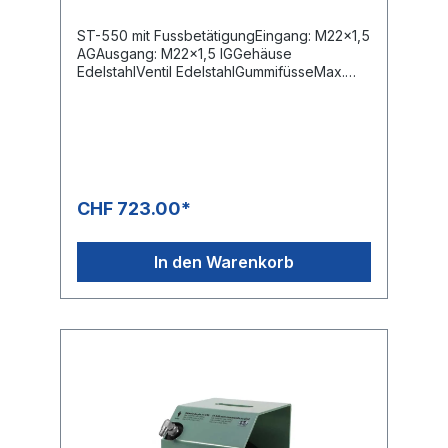
ST-550 mit FussbetätigungEingang: M22x1,5
AGAusgang: M22x1,5 IGGehäuse
EdelstahlVentil EdelstahlGummifüsseMax.
500 bar / 80 l/min / 150°C
CHF 723.00*
In den Warenkorb