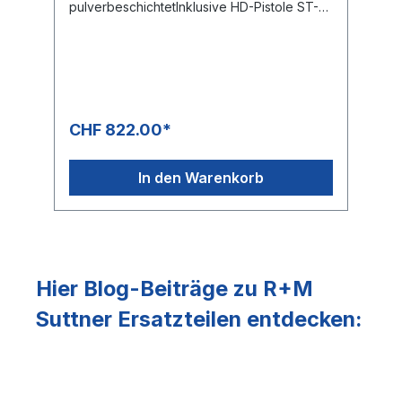
pulverbeschichtetInklusive HD-Pistole ST-
2750GummifüsseMax. 500 bar / 30 l/min /
150 °C
CHF 822.00*
In den Warenkorb
Hier Blog-Beiträge zu R+M
Suttner Ersatzteilen entdecken: