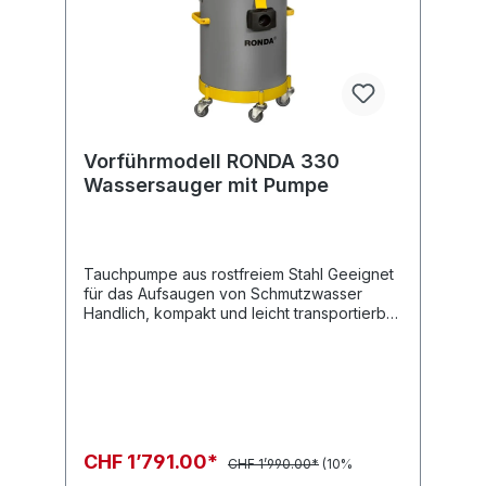
Reinigung – in Betrieben, Lagerhallen oder
auf unversiegelten Bodenflächen.
Vorführmodell RONDA 330
Wassersauger mit Pumpe
Tauchpumpe aus rostfreiem Stahl Geeignet
für das Aufsaugen von Schmutzwasser
Handlich, kompakt und leicht transportierbar
Robustes Fahrgestell Leistungsstarker
Saugmotor Niedriger Schalldruckpegel
Entleerbarer FiltersackFactsheet RONDA
330
CHF 1’791.00*
CHF 1’990.00*
(10%