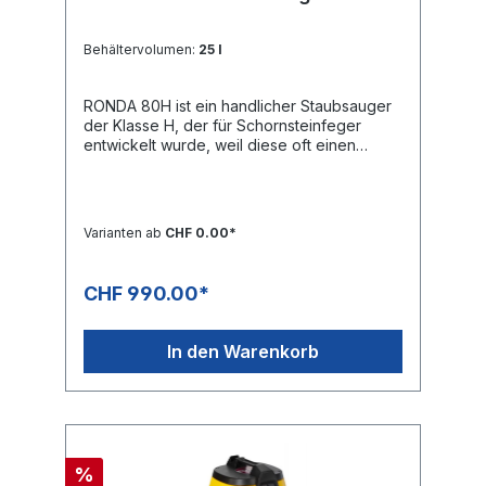
Behältervolumen:
25 l
RONDA 80H ist ein handlicher Staubsauger
der Klasse H, der für Schornsteinfeger
entwickelt wurde, weil diese oft einen
kleinen, effizienten Staubsauger benötigen,
der überall einfach ist mitzunehmen. Er
eignet sich zum Aufsaugen von kleinen
Mengen feiner, gesund- heitsschädlicher
Varianten ab
CHF 0.00*
Partikel wie z.B. Asche und Russ bei der
Reinigung von Schornsteinen, Feuern usw.
RONDA 80H ist mit insgesamt drei Filtern
CHF 990.00*
ausgestattet. Erste Stufe ist der
Auffangbeutel, der den grössten Teil des
aufgesaugten Materials zurückhält. Danach
In den Warenkorb
befindet sich ein Membranfilter aus einem
feuerhemmenden Material, dessen
Hauptfunktion darin besteht, den HEPA-Filter
zu schützen, wenn z.B. der Auffangbeutel
aus Versehen aufgrund einer Glut o.Ä.
durchbrennt. Schliesslich ist die Maschine
%
mit einem grossen HEPA-Filter der Klasse H