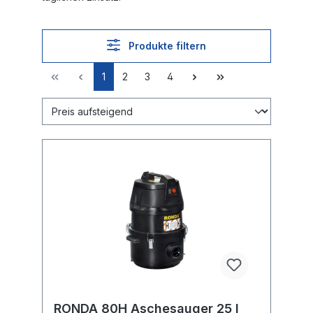
Produkte filtern
1
2
3
4
RONDA 80H Aschesauger 25 l