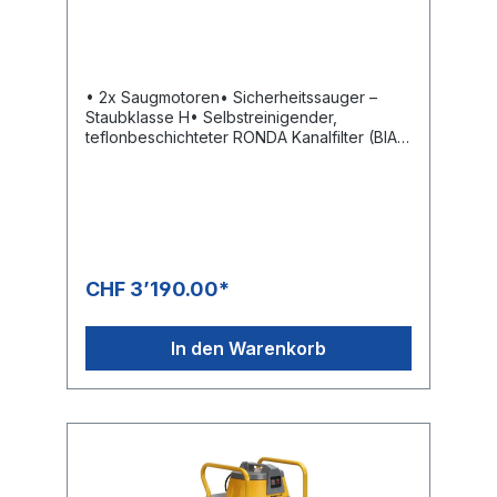
• 2x Saugmotoren• Sicherheitssauger –
Staubklasse H• Selbstreinigender,
teflonbeschichteter RONDA Kanalfilter (BIA
Staubklasse M)• HEPA-Filter (BIA
Staubklasse H)• Gleichbleibend hohe
Saugkraft • Bodenleerung• Einfacher
Transport• Rahmen mit grossen Rädern•
Äussere Filterreinigung mit
Drickausgleichsventil• Hochleistungs-
Bodendüse Factsheet
CHF 3’190.00*
In den Warenkorb