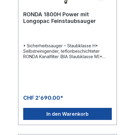
RONDA 1800H Power mit
Longopac Feinstaubsauger
• Sicherheitssauger – Staubklasse H•
Selbstreinigender, teflonbeschichteter
RONDA Kanalfilter (BIA Staubklasse M)•
HEPA-Filter (IFA Staubklasse H)•
Filterreinigung während des Betriebes•
Niedriger Schalldruckpegel•
Ein-/Ausschaltautomatik• Steckdose für
max. 850 Watt• 7 Sek. Nachsaugen bei der
Verwendung von Handwerkzeug•
Entleerung mit Aufnahme im Longopac
CHF 2’690.00*
Beuteln• Elektrostatisch abgeleitet
DatenblattBedienungsanleitung
In den Warenkorb