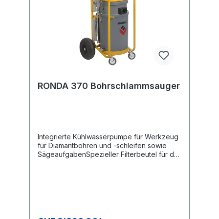
RONDA 370 Bohrschlammsauger
Integrierte Kühlwasserpumpe für Werkzeug
für Diamantbohren und -schleifen sowie
SägeaufgabenSpezieller Filterbeutel für das
Filtern des BohrschlammesSchwimmerventil
zur Sicherung gegen Eindringen von
Flüssigkeit in den MotorRobuster
RahmenNiedriges
SchalldruckpegelHandlich, kompakt und
leicht transportierbar Reinigung des
Bohrschlammes und Recycling des