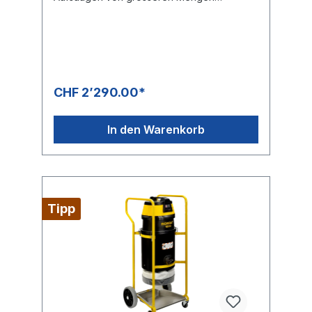
Schmutzwasser• Handlich, kompakt und
leicht transportierbar• Robustes
Fahrgestell• Leistungsstarker Saugmotor•
Niedriger Schalldruckpegel• Hält Partikeln
>0,5 mm dank Filtersack zurück Factsheet
CHF 2’290.00*
In den Warenkorb
Tipp