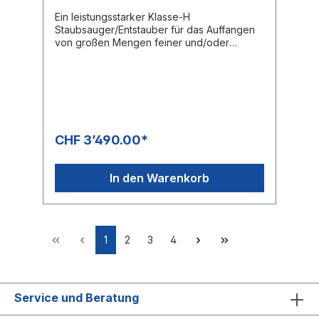
Ein leistungsstarker Klasse-H
Staubsauger/Entstauber für das Auffangen
von großen Mengen feiner und/oder
gesundheitsgefährdender Stäube. RONDA
1800H Twin wird in Dänemark entwickelt
und hergestellt. Das Longopac-
Auffangsystem macht das Entsorgen des
aufgefangenen Materials schnell und
einfach, und die Leerung ist nahezu
staubfrei. Für Entstauben von
CHF 3’490.00*
Elektrowerkzeug gut geeignet, z.B.
Bodenschleifmaschinen Gleichbleibend
hohe Saugkraft Piepser-Alarm bei zu
In den Warenkorb
niedrigen Luftdurchfluss Filterreinigung
während des Betriebes; manuell mit
Schockventil Elektrostatisch abgeleitet
Robustes Rahmengestell mit großen Rädern
Abstellhalterung für Rohr und Bodendüse
1
2
3
4
Auch als Modell mit Sammelbehälter
erhältlich.DatenblattBedienungsanleitung
ErsatzteillisteSicherheitshinweis
Service und Beratung