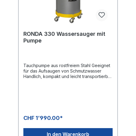
RONDA 330 Wassersauger mit
Pumpe
Tauchpumpe aus rostfreiem Stahl Geeignet
für das Aufsaugen von Schmutzwasser
Handlich, kompakt und leicht transportierbar
Robustes Fahrgestell Leistungsstarker
Saugmotor Niedriger Schalldruckpegel
Entleerbarer FiltersackFactsheet RONDA
330
CHF 1’990.00*
In den Warenkorb