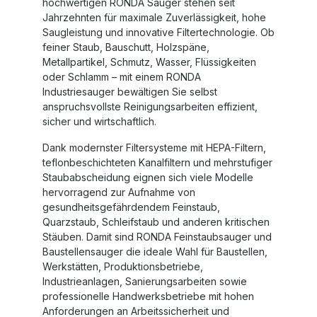
hochwertigen
RONDA Sauger
stehen seit
Jahrzehnten für maximale Zuverlässigkeit, hohe
Saugleistung und innovative Filtertechnologie. Ob
feiner Staub, Bauschutt, Holzspäne,
Metallpartikel, Schmutz, Wasser, Flüssigkeiten
oder Schlamm – mit einem
RONDA
Industriesauger
bewältigen Sie selbst
anspruchsvollste Reinigungsarbeiten effizient,
sicher und wirtschaftlich.
Dank modernster Filtersysteme mit
HEPA-Filtern
,
teflonbeschichteten Kanalfiltern und mehrstufiger
Staubabscheidung eignen sich viele Modelle
hervorragend zur Aufnahme von
gesundheitsgefährdendem Feinstaub,
Quarzstaub, Schleifstaub und anderen kritischen
Stäuben. Damit sind
RONDA Feinstaubsauger
und
Baustellensauger
die ideale Wahl für Baustellen,
Werkstätten, Produktionsbetriebe,
Industrieanlagen, Sanierungsarbeiten sowie
professionelle Handwerksbetriebe mit hohen
Anforderungen an Arbeitssicherheit und