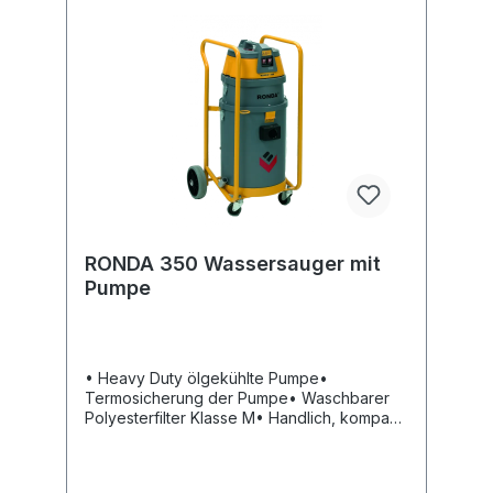
RONDA 350 Wassersauger mit
Pumpe
• Heavy Duty ölgekühlte Pumpe•
Termosicherung der Pumpe• Waschbarer
Polyesterfilter Klasse M• Handlich, kompakt
und leicht transportierbar• Leistungsstarker
Saugmotor• Niedriger Schalldruckpegel•
Zurückhaltung von feinen Partikeln