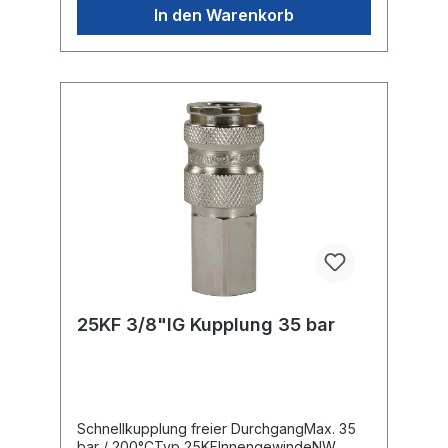
In den Warenkorb
25KF 3/8"IG Kupplung 35 bar
Schnellkupplung freier DurchgangMax. 35
bar / 200°CTyp 25KFInnengewindeNW