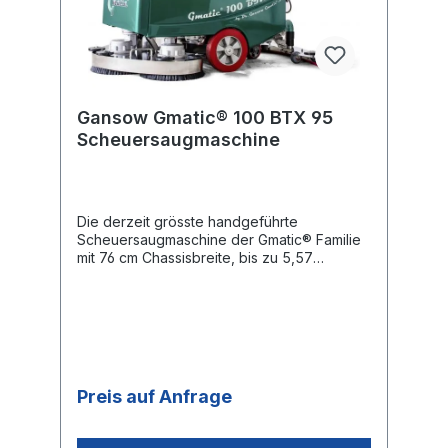
Gansow Gmatic® 100 BTX 95
Scheuersaugmaschine
Die derzeit grösste handgeführte
Scheuersaugmaschine der Gmatic® Familie
mit 76 cm Chassisbreite, bis zu 5,57
Stunden Batterielaufzeit und 95 cm
Arbeitsbreite - praktischer Nutzen:
Überstand des Bürstenkopfes links und
rechts von knapp 19 cm zum Schrubben
unter Überhängen. Schrubbleistungen
entsprechen denen schwerer
Einscheibenmaschinen. Technikschonende
Preis auf Anfrage
Regelung aller Antriebe per
Systemsteuerung: Softstart, drei Drehzahlen
für Schrubben und Saugen,