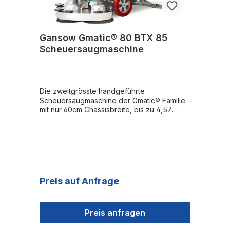
Gansow Gmatic® 80 BTX 85
Scheuersaugmaschine
Die zweitgrösste handgeführte
Scheuersaugmaschine der Gmatic® Familie
mit nur 60cm Chassisbreite, bis zu 4,57
Stunden Batterielaufzeit und 73 oder 85 cm
Arbeitsbreite – praktischer Nutzen:
Überstand des Bürstenkopfes links und
rechts von 13 bis 25 cm zum tiefen
Schrubben unter grösseren Überhängen.
Schrubbleistungen entsprechen denen
schwerer Einscheibenmaschinen.
Preis auf Anfrage
Technikschonende Regelung aller Antriebe
per Systemsteuerung: Softstart, drei
Drehzahlen für Schrubben und Saugen,
Strombegrenzer, Batteriewächter.
Preis anfragen
Antriebsachse 800 W mit Differenzial und
Magnetbremse für lange, steile