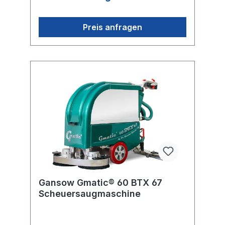
Systemsteuerung: Softstart, drei Drehzahlen
für Schrubben und Saugen,
Strombegrenzer, Batteriewächter.
Preis anfragen
Antriebsachse 800 W mit Differenzial und
Magnetbremse für lange, steile
Rampenfahrten mit Bremsrekuperation. Anti-
Kollisionsregelung programmierbar.
Broschüre GANSOW GMATIC -
ScheuersaugmaschinenBetriebsanleitung
GANSOW GMATIC
Gansow Gmatic® 60 BTX 67
Scheuersaugmaschine