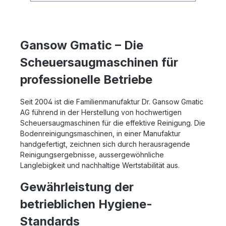
Rampenfahrten mit Bremsrekuperation. Anti-
Kollisionsregelung programmierbar.
Broschüre GANSOW GMATIC -
ScheuersaugmaschinenBetriebsanleitung
Gansow Gmatic – Die
GANSOW GMATIC
Scheuersaugmaschinen für
professionelle Betriebe
Seit 2004 ist die Familienmanufaktur Dr. Gansow Gmatic
AG führend in der Herstellung von hochwertigen
Scheuersaugmaschinen für die effektive Reinigung. Die
Bodenreinigungsmaschinen, in einer Manufaktur
handgefertigt, zeichnen sich durch herausragende
Reinigungsergebnisse, aussergewöhnliche
Langlebigkeit und nachhaltige Wertstabilität aus.
Gewährleistung der
betrieblichen Hygiene-
Standards