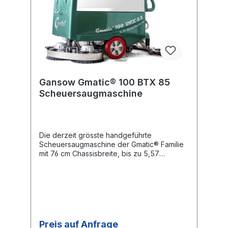
Gansow Gmatic® 100 BTX 85
Scheuersaugmaschine
Die derzeit grösste handgeführte
Scheuersaugmaschine der Gmatic® Familie
mit 76 cm Chassisbreite, bis zu 5,57
Stunden Batterielaufzeit und 95 cm
Arbeitsbreite - praktischer Nutzen:
Überstand des Bürstenkopfes links und
rechts von knapp 19 cm zum Schrubben
unter Überhängen. Schrubbleistungen
entsprechen denen schwerer
Einscheibenmaschinen. Technikschonende
Preis auf Anfrage
Regelung aller Antriebe per