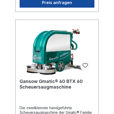
Strombegrenzer, Batteriewächter.
Preis anfragen
Antriebsachse 800 W mit Differenzial und
Magnetbremse für lange, steile
Rampenfahrten mit Bremsrekuperation. Anti-
Kollisionsregelung programmierbar.
Broschüre GANSOW GMATIC -
ScheuersaugmaschinenBetriebsanleitung
GANSOW GMATIC
Gansow Gmatic® 60 BTX 60
Scheuersaugmaschine
Die zweitkleinste handgeführte
Scheuersaugmaschine der Gmatic® Familie