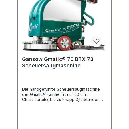
Scheuersaugmaschinen Betriebsanleitung
GANSOW GMATIC
Gansow Gmatic® 70 BTX 73
Scheuersaugmaschine
Die handgeführte Scheuersaugmaschine
der Gmatic® Familie mit nur 60 cm
Chassisbreite, bis zu knapp 3,19 Stunden
Batterielaufzeit und 73 oder 85 cm
Arbeitsbreite – praktischer Nutzen:
Überstand des Bürstenkopfes links und
rechts von 13 bis 25 cm zum tiefen
Schrubben unter grösseren Überhängen.