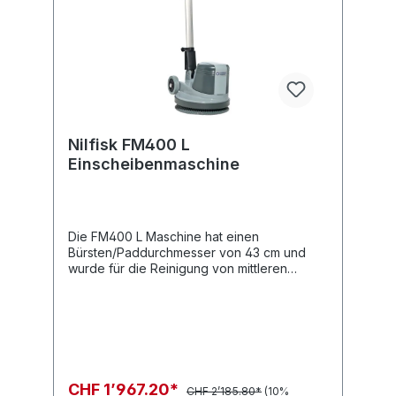
Nilfisk FM400 L
Einscheibenmaschine
Die FM400 L Maschine hat einen
Bürsten/Paddurchmesser von 43 cm und
wurde für die Reinigung von mittleren
Verschmutzungen entwickelt. Komfortable,
ermüdungsfreie Bedienung und effektive
Ergebisse. Scheuern, Sprüh- und
Grundreinigen, beispielsweise von
Hartböden, erfolgt effizient und schnell. Die
FM400 arbeitet außerdem sehr leise und
kann deshalb perfekt in Krankenhäusern
CHF 1’967.20*
CHF 2’185.80*
(10%
verwendet werden. Sicherheitsschalter, ein