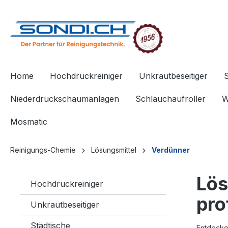
springen
Zur Hauptnavigation springen
Home
Hochdruckreiniger
Unkrautbeseitiger
Niederdruckschaumanlagen
Schlauchaufroller
W
Mosmatic
Reinigungs-Chemie
Lösungsmittel
Verdünner
Lös
Hochdruckreiniger
pro
Unkrautbeseitiger
Städtische
Entdecke