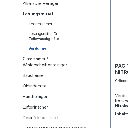
Alkalische Reiniger
Lösungsmittel
Teerentferner
Lösungsmittel für
Teilewaschgeräte
Verdünner
Glasreiniger /
Winterscheibenreiniger
PAG 
NITR
Bauchemie
Grösse
Ölbindemittel
Verdünner Anwendung
Handreiniger
trockn
Nitrol
Lufterfrischer
Indust
Inhalt
geeign
Desinfektionsmittel
Lösekr
Verdun