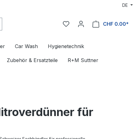
DE
CHF 0.00*
er
Car Wash
Hygienetechnik
Zubehör & Ersatzteile
R+M Suttner
itroverdünner für
Schweizer Fachhändler für professionelle