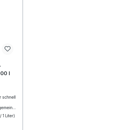
r
00 l
lgemeine
n gut
 1 Liter)
 starke
nelle
rd. VOC-