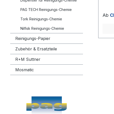
Dispenser für Reinigungs-Chemie
Lenkun
VOC-L
PAG TECH Reinigungs-Chemie
2.8216 
Ab
C
Sicher
Tork Reinigungs-Chemie
NER_13
sécur
Nilfisk Reinigungs-Chemie
Reinigungs-Papier
Zubehör & Ersatzteile
R+M Suttner
Mosmatic