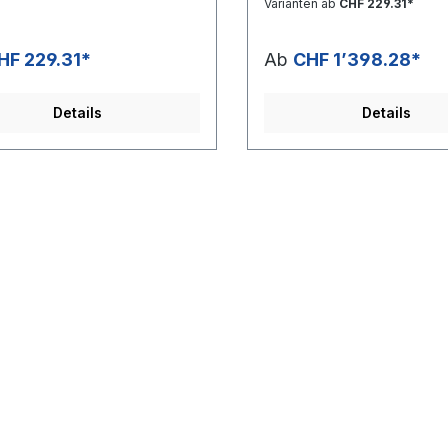
Varianten ab
CHF 229.31*
gsabgabe: Im Preis ist die
Lenkungsabgabe: Im Preis is
enkungsabgabe von CHF
VOC-Lenkungsabgabe von
/ Liter inbegriffen.
2.8216 / Liter inbegriffen.
HF 229.31*
Ab
CHF 1’398.28*
heitsdatenblatt_NITROVERDÜN
Sicherheitsdatenblatt_NI
12_DEFiche de données de
NER_1312_DEFiche de donn
ité_NITROVERDÜNNER_1312_FR
sécurité_NITROVERDÜNNER
Details
Details