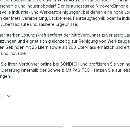
schemie und Industriebedarf. Der leistungsstarke
Nitroverdünner
ei
svolle Industrie- und Werkstattreinigungen, bei denen eine hohe L
in der Metallverarbeitung, Lackiererei, Fahrzeugtechnik oder im ind
e Arbeitsabläufe und saubere Ergebnisse.
er starken Lösungskraft entfernt der Nitroverdünner zuverlässig L
zungen und eignet sich gleichzeitig zur Reinigung von Werkzeugen, 
hen Gebinden mit
25 Litern
sowie als
200-Liter-Fass
erhältlich und er
und Industrie.
 Sie Ihren
Verdünner online bei SONDI.CH
und profitieren Sie von h
 Lieferung innerhalb der Schweiz. Mit PAG TECH setzen Sie auf leist
ngen.
rt