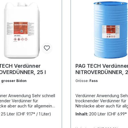
TECH Verdünner
PAG TECH Verdünne
OVERDÜNNER, 25 l
NITROVERDÜNNER, 2
:
grosser Bidon
Grösse:
Fass
 Sehr schnell
Verdünner Anwendung Sehr schnell
ender Verdünner für
trocknender Verdünner für
acke aber auch für allgemeine
Nitrolacke aber auch für al
rie-Reinigungsarbeiten gut
Industrie-Reinigungsarbeite
:
25 Liter
(CHF 9.17* / 1 Liter)
Inhalt:
200 Liter
(CHF 6.99* /
et, bei der eine sehr starke
geeignet, bei der eine sehr
aft und eine sehr schnelle
Lösekraft und eine sehr sch
stung gewünscht wird. VOC-
Verdunstung gewünscht wi