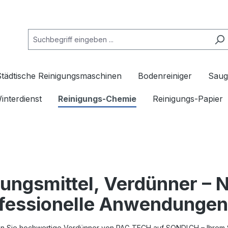
Städtische Reinigungsmaschinen
Bodenreiniger
Saug
interdienst
Reinigungs-Chemie
Reinigungs-Papier
ungsmittel, Verdünner – N
fessionelle Anwendungen
n Sie hochwertige
Verdünner
von
PAG TECH
auf
SONDI.CH
– Ihrem 