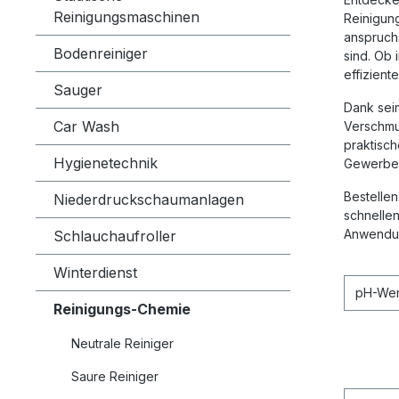
Reinigungsmaschinen
Reinigung
anspruch
Bodenreiniger
sind. Ob 
effizient
Sauger
Dank sein
Car Wash
Verschmut
praktisc
Hygienetechnik
Gewerbe 
Bestellen
Niederdruckschaumanlagen
schnellen
Anwendu
Schlauchaufroller
Winterdienst
pH-We
Reinigungs-Chemie
Neutrale Reiniger
Saure Reiniger