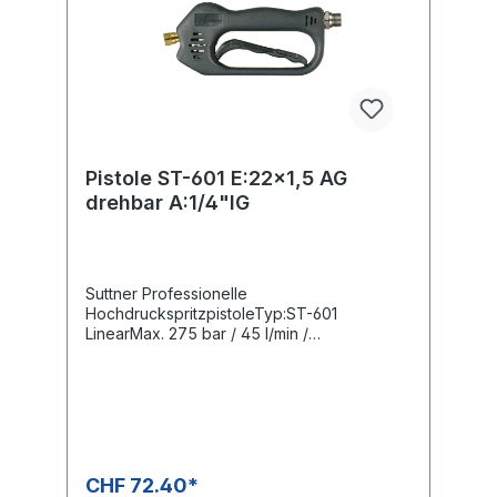
Pistole ST-601 E:22x1,5 AG
drehbar A:1/4"IG
Suttner Professionelle
HochdruckspritzpistoleTyp:ST-601
LinearMax. 275 bar / 45 l/min /
150°CEingang: M22x1,5 AG drehbarAusgang:
1/4" IG
CHF 72.40*