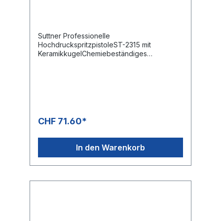
Suttner Professionelle
HochdruckspritzpistoleST-2315 mit
KeramikkugelChemiebeständiges
VentilSäurebeständiger Edelstahl
DichtsitzAnwendung z. B.
Fahrzeugvorwäsche
CHF 71.60*
In den Warenkorb