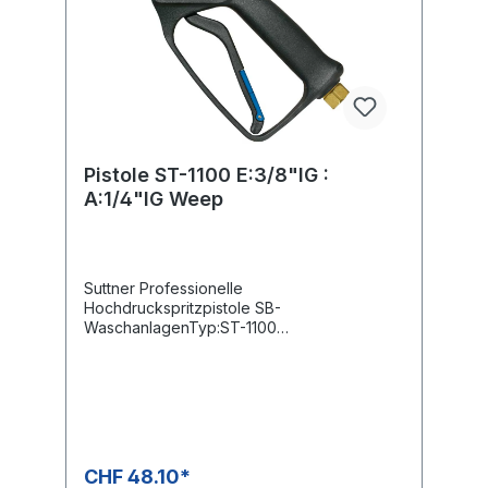
Pistole ST-1100 E:3/8"IG :
A:1/4"IG Weep
Suttner Professionelle
Hochdruckspritzpistole SB-
WaschanlagenTyp:ST-1100
Weepausführung (Dauerleck)Max. 210 bar /
25 l/min / 150°CEingang: 3/8" IGAusgang:
1/4" IG
CHF 48.10*