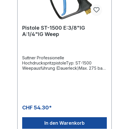
Pistole ST-1500 E:3/8"IG
A:1/4"IG Weep
Suttner Professionelle
HochdruckspritzpistoleTyp: ST-1500
Weepausführung (Dauerleck)Max. 275 bar /
45 l/min / 150°CEingang: 3/8" IGAusgang:
1/4" IG
CHF 54.30*
In den Warenkorb