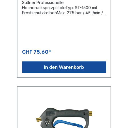
Suttner Professionelle
HochdruckspritzpistoleTyp: ST-1500 mit
FrostschutzkolbenMax. 275 bar / 45 l/min /
150°CEingang: 3/8" IGAusgang: 1/4" IG
CHF 75.60*
In den Warenkorb