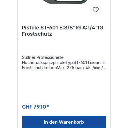
Pistole ST-601 E:3/8"IG A:1/4"IG
Frostschutz
Suttner Professionelle
HochdruckspritzpistoleTyp:ST-601 Linear mit
FrostschutzkolbenMax. 275 bar / 45 l/min /
150°CEingang: 3/8" IGAusgang: 1/4" IG
CHF 79.10*
In den Warenkorb