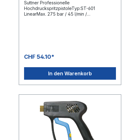
Suttner Professionelle
HochdruckspritzpistoleTyp:ST-601
LinearMax. 275 bar / 45 l/min /
150°CEingang: 3/8" IGAusgang: 1/4" IG
CHF 54.10*
In den Warenkorb