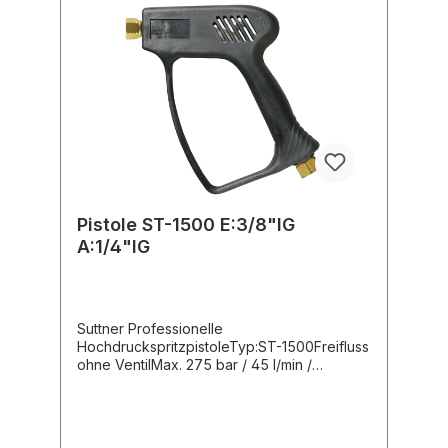
Pistole ST-1500 E:3/8"IG
A:1/4"IG
Suttner Professionelle
HochdruckspritzpistoleTyp:ST-1500Freifluss
ohne VentilMax. 275 bar / 45 l/min /
150°CEingang: 3/8" IGAusgang: 1/4" IG