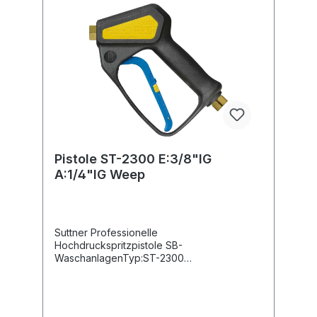
Pistole ST-2300 E:3/8"IG
A:1/4"IG Weep
Suttner Professionelle
Hochdruckspritzpistole SB-
WaschanlagenTyp:ST-2300
Weepausführung (Dauerleck)Max. 310 bar /
45 l/min / 150°CEingang: 3/8" IGAusgang:
1/4" IG