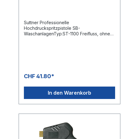
Suttner Professionelle
Hochdruckspritzpistole SB-
WaschanlagenTyp:ST-1100 Freifluss, ohne
VentilMax. 210 bar / 25 l/min / 150°CEingang:
3/8" IG drehbarAusgang: 1/4" IG
CHF 41.80*
In den Warenkorb