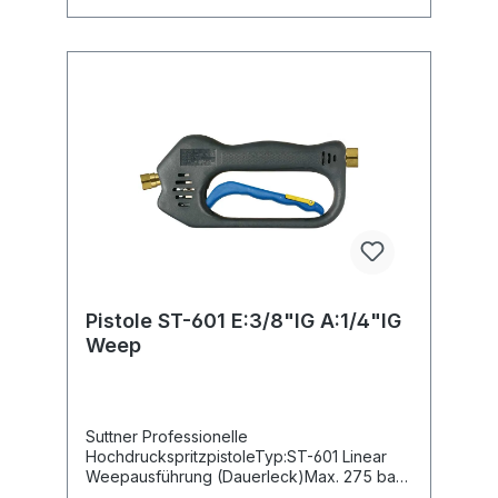
Pistole ST-601 E:3/8"IG A:1/4"IG
Weep
Suttner Professionelle
HochdruckspritzpistoleTyp:ST-601 Linear
Weepausführung (Dauerleck)Max. 275 bar /
45 l/min / 150°CEingang: 3/8" IGAusgang: