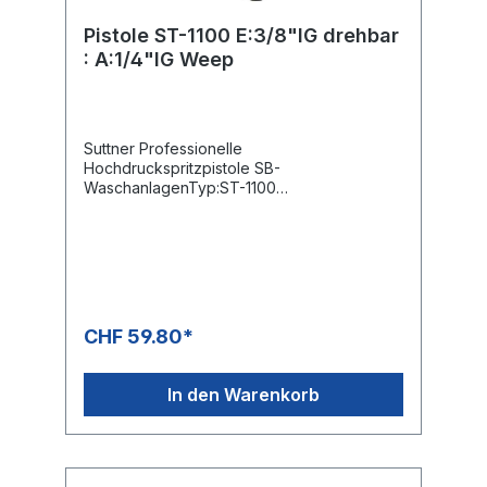
Pistole ST-1100 E:3/8"IG drehbar
: A:1/4"IG Weep
Suttner Professionelle
Hochdruckspritzpistole SB-
WaschanlagenTyp:ST-1100
Weepausführung (Dauerleck)Max. 210 bar /
25 l/min / 150°CEingang: 3/8" IG
drehbarAusgang: 1/4" IG
CHF 59.80*
In den Warenkorb