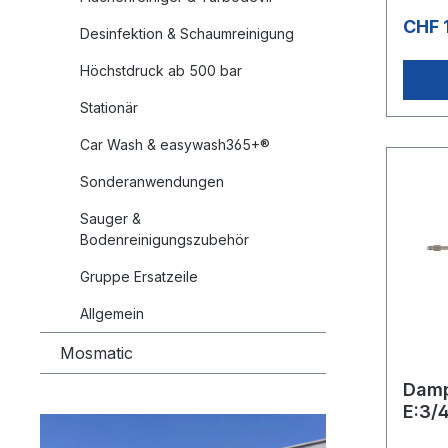
einset
CHF 
Desinfektion & Schaumreinigung
kleine
Volume
unsch
Höchstdruck ab 500 bar
Temper
Dichtu
Stationär
minera
sowie 
Car Wash & easywash365+®
Säuren
Korros
Sonderanwendungen
Amine
deren 
Sauger &
Platzi
Bodenreinigungszubehör
Schlau
Teil de
Gruppe Ersatzeile
das Ha
profes
Allgemein
dieHit
Körper
Mosmatic
Damp
E:3/
Isol