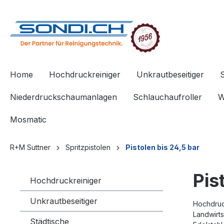
springen
Zur Hauptnavigation springen
Home
Hochdruckreiniger
Unkrautbeseitiger
Niederdruckschaumanlagen
Schlauchaufroller
W
Mosmatic
R+M Suttner
Spritzpistolen
Pistolen bis 24,5 bar
Pis
Hochdruckreiniger
Unkrautbeseitiger
Hochdruck
Landwirts
Städtische