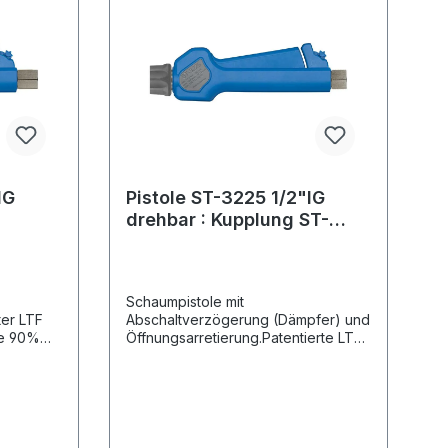
Schlauchanschlusses im vorderen
Teil der Pistole wirkt sich sowohl auf
das Handling der Pistolen im
professionellen Umfeld, als auch auf
dieHitzeabstrahlung in Hand- und
Körpernähe positiv aus.
IG
Pistole ST-3225 1/2"IG
drehbar : Kupplung ST-
3100
Schaumpistole mit
ter LTF
Abschaltverzögerung (Dämpfer) und
ce 90%
Öffnungsarretierung.Patentierte LTF
40%
TechnikLow Trigger Force 90%
genüber
geringere Haltekraft und 40%
geringere Abzugskraft gegenüber
er) und
marktüblichen Pistolen.Anwendung z.
: 1/2" IG
B. Schaum- und Spülanwendungen
rial:
in der Lebensmittelindustrie.