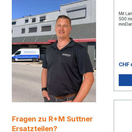
Mit La
500 mm
mmDam
Edelst
200°CE
Dampfp
ist ei
Reini
und bi
von ma
CHF 
4000 is
Alumin
mit 3/
gross
ausge
Temper
Dichtu
minera
sowie 
Säuren
Fragen zu R+M Suttner
Korros
Amine
Ersatzteilen?
deren 