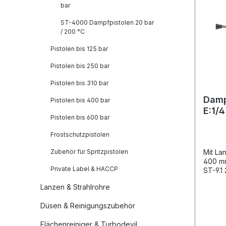
bar
ST-4000 Dampfpistolen 20 bar
/ 200 °C
Pistolen bis 125 bar
Pistolen bis 250 bar
Pistolen bis 310 bar
Damp
Pistolen bis 400 bar
E:1/4
Pistolen bis 600 bar
Frostschutzpistolen
Zubehör für Spritzpistolen
Mit La
400 mm
Private Label & HACCP
ST-9.1
200°CE
Lanzen & Strahlrohre
1/4"IG
Dampfp
Düsen & Reinigungszubehör
Lösun
mit Da
Flächenreiniger & Turbodevil
einem 