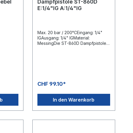
Hebel
Dampfpistole ST-860D
E:1/4"IG A:1/4"IG
Max. 20 bar / 200°CEingang: 1/4"
IGAusgang: 1/4" IGMaterial:
MessingDie ST-860D Dampfpistole
ist eine optimale Lösung für
Reinigungsanwendungen mit Dampf
und bis zu 200°C und einem Druck
von max. 20 bar einsetzbar.Die ST-
860D ist bei kleineren und mittleren
Volumenströmen einfach
unschlagbar.Neben der enormen
CHF 99.10*
Temperaturbeständigkeit ist das
Dichtungs-Copolymer für alle
mineralölbasierten Flüssigkeiten
rb
In den Warenkorb
sowie anorganischen
Säuren,Laugen, Alkohole und
Korrosionsschutzmittel auf Basis von
Aminen und Meerwasser sowie auch
deren Mischungen geeignet.Die
Platzierung des