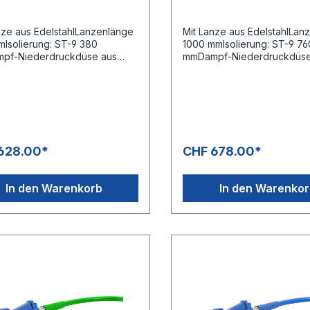
nze aus EdelstahlLanzenlänge
Mit Lanze aus EdelstahlLan
Isolierung: ST-9 380
1000 mmIsolierung: ST-9 76
pf-Niederdruckdüse aus
mmDampf-Niederdruckdüse
ahlMax. 20 bar /
EdelstahlMax. 20 bar /
ingang: 3/4" IGDie
200°CEingang: 3/4" IGWee
istolen der Serien ST-4000
Ausführung (Dauerleck)
ne optimale Lösung für
gungsanwendungen mit Dampf
s zu 200°C und einemDruck
x. 20 bar einsetzbar. Die ST-
628.00*
CHF 678.00*
t durch ihr speziell aus
iumGefertigtes Ventilgehäuse
4" IG insbesondere für extrem
In den Warenkorb
In den Warenko
e Volumenströme
legt.Neben der enormen
aturbeständigkeit ist das
ngs-Copolymer für alle
lölbasierten Flüssigkeiten
anorganischen
,Laugen, Alkohole und
ionsschutzmittel auf Basis von
n und Meerwasser sowie auch
Mischungen geeignet.Die