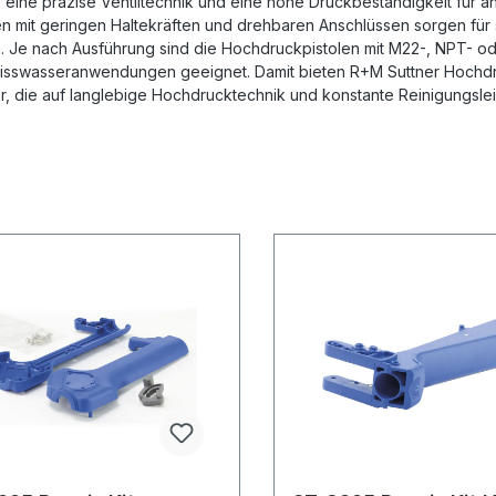
, eine präzise Ventiltechnik und eine hohe Druckbeständigkeit für
n mit geringen Haltekräften und drehbaren Anschlüssen sorgen für
n. Je nach Ausführung sind die Hochdruckpistolen mit M22-, NPT- o
isswasseranwendungen geeignet. Damit bieten R+M Suttner Hochdruc
, die auf langlebige Hochdrucktechnik und konstante Reinigungsle