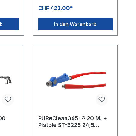
l/min /
Industriestandard.Hergestellt aus
CHF 422.00*
aum- und
lebensmittelrechtlich
unbedenklichen Kunststoffen
gemässRichtlinie 1935/2004/EG.
rb
In den Warenkorb
t aus
Besonders geeignet für die
Lebensmittelindustrie.
en
/EG.
00
PUReClean365+® 20 M. +
Pistole ST-3225 24,5
barSchlauch Rot