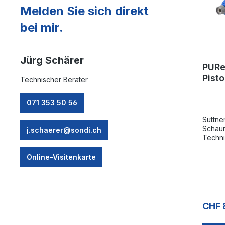
Platzi
Melden Sie sich direkt
Schlau
Teil de
bei mir.
das Ha
profes
dieHit
Jürg Schärer
Körper
PURe
Pist
Technischer Berater
barS
071 353 50 56
Suttne
Schaum
j.schaerer@sondi.ch
Techni
gering
gering
Online-Visitenkarte
marktü
Abscha
Öffnun
drehba
isolier
CHF 
bar / 1
100°C