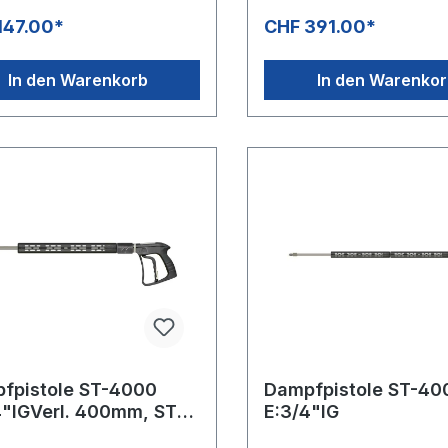
zbar.Die ST-860D ist bei
EdelstahlMax. 24,5 bar / 120 
147.00*
CHF 391.00*
ren und mittleren
100°CAnwendung z. B. Sch
nströmen einfach
Spülanwendungen in der
lagbar.Neben der enormen
Lebensmittelindustrie.
In den Warenkorb
In den Warenko
aturbeständigkeit ist das
Industriestandard.Hergestell
ngs-Copolymer für alle
lebensmittelrechtlich
lölbasierten Flüssigkeiten
unbedenklichen Kunststoff
anorganischen
gemässRichtlinie 1935/2004
,Laugen, Alkohole und
Besonders geeignet für die
ionsschutzmittel auf Basis von
Lebensmittelindustrie.
n und Meerwasser sowie auch
Mischungen geeignet.Die
erung des
chanschlusses im vorderen
r Pistole wirkt sich sowohl auf
ndling der Pistolen im
sionellen Umfeld, als auch auf
zeabstrahlung in Hand- und
nähe positiv aus.
fpistole ST-4000
Dampfpistole ST-40
4"IGVerl. 400mm, ST-9
E:3/4"IG
ierung, Dampf ND-Düse