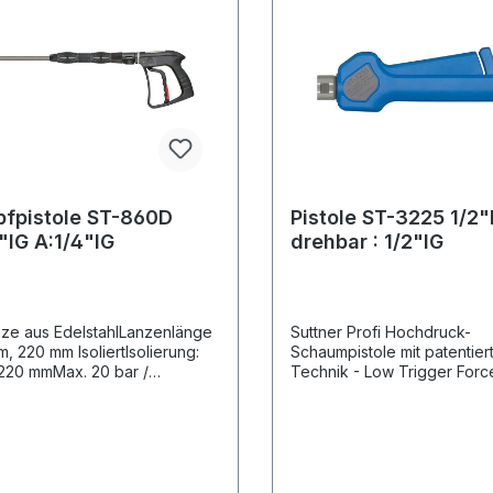
fpistole ST-860D
Pistole ST-3225 1/2"
"IG A:1/4"IG
drehbar : 1/2"IG
nze aus EdelstahlLanzenlänge
Suttner Profi Hochdruck-
, 220 mm IsoliertIsolierung:
Schaumpistole mit patentier
 220 mmMax. 20 bar /
Technik - Low Trigger For
ingang: 1/4"IGAusgang:
geringere Haltekraft und 
-NPT, ohne DüseDie ST-860D
geringere Abzugskraft ge
istole ist eine optimale
marktüblichen Pistolen.Mit
g für Reinigungsanwendungen
Abschaltverzögerung (Dämf
mpf und bis zu 200°C und
Öffnungsarretierung.Eingang
Druck von max. 20 bar
drehbarAusgang: 1/2" IGMate