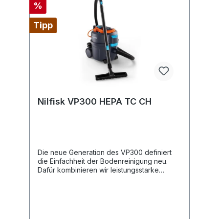
%
Tipp
Nilfisk VP300 HEPA TC CH
Die neue Generation des VP300 definiert
die Einfachheit der Bodenreinigung neu.
Dafür kombinieren wir leistungsstarke
Technik, mit maximal intuitivem
Bedienkomfort und reduzieren die
körperliche Belastung. Dieser neue
kompakte Trockensauger verfügt über eine
verbesserte Ergonomie an Griff, Verschluss