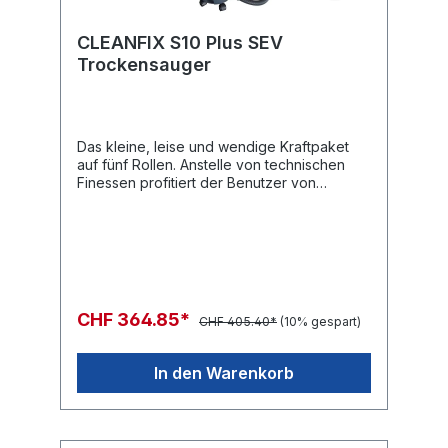
CLEANFIX S10 Plus SEV
Trockensauger
Das kleine, leise und wendige Kraftpaket
auf fünf Rollen. Anstelle von technischen
Finessen profitiert der Benutzer von
bewährt robuster Qualität und starker
Leistung. Ein äusserst bedienerfreundliches
Modell mit Kabelzugentlastung und
Multifunktionsgriff.FactsheetBedienungsanlei
tung
CHF 364.85*
CHF 405.40*
(10% gespart)
In den Warenkorb