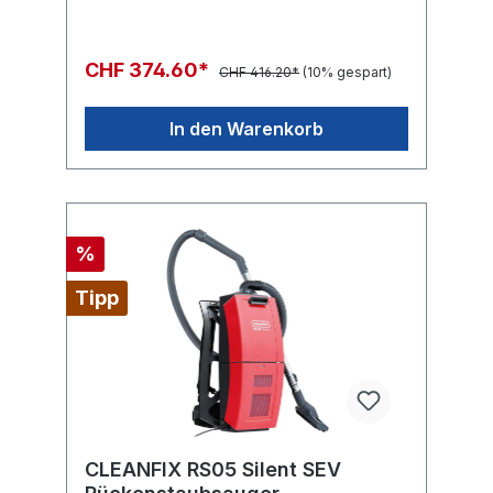
Vier gummierte geräuscharme Rollen (2 fix,
2 beweglich), geschützter Ein-Ausschalter,
Kunststoffteile stossfest und recyclebar,
CHF 374.60*
CHF 416.20*
(10% gespart)
umfangreiches
Zubehör.FactsheetErsatzteilliste
In den Warenkorb
%
Tipp
CLEANFIX RS05 Silent SEV