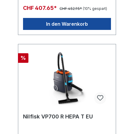
Spezielle Dichtungen und Spezial-
CHF 407.65*
CHF 452.95*
(10% gespart)
StaubbeutelFactsheetBedienungsanleitung
In den Warenkorb
%
Nilfisk VP700 R HEPA T EU