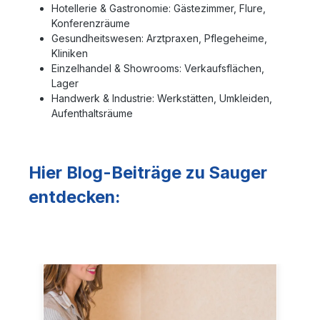
Hotellerie & Gastronomie: Gästezimmer, Flure,
Schützender Stossfänger und
Rohrhalterung – verhindern
Konferenzräume
Beschädigungen an Wänden, Möbeln und
Gesundheitswesen: Arztpraxen, Pflegeheime,
der Maschine, ideal für stark frequentierte
Kliniken
Bereiche und die Reinigung in engen
Einzelhandel & Showrooms: Verkaufsflächen,
Räumen.
Lager
Handwerk & Industrie: Werkstätten, Umkleiden,
Aufenthaltsräume
Hier Blog-Beiträge zu Sauger
entdecken: