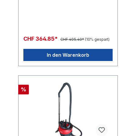
bewährt robuster Qualität und starker
ideal für die Reinigung unter Schreibtischen,
Leistung. Ein äusserst bedienerfreundliches
Möbeln oder an schwer zugänglichen
Modell mit Kabelzugentlastung und
StellenDatenblatt VP400 HEPA
Multifunktionsgriff.FactsheetBedienungsanlei
tung
CHF 364.85*
CHF 405.40*
(10% gespart)
In den Warenkorb
%