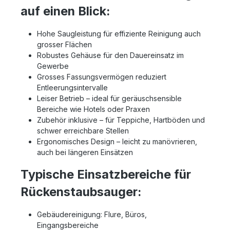
VP300 bedeutet weniger Beutelwechsel
auf einen Blick:
und kürzere Ausfallzeiten. Niedrige Kosten –
Bietet unübertroffen niedrige
Gesamtbetriebskosten für maximalen
Hohe Saugleistung für effiziente Reinigung auch
Nutzen und höchste Effizienz.
grosser Flächen
Ergonomischer Tragegriff – verbessert den
Robustes Gehäuse für den Dauereinsatz im
Komfort, die Kontrolle und reduziert die
Gewerbe
Belastung während der Verwendung und
Grosses Fassungsvermögen reduziert
des Transports. Austauschbares Kabel mit
Entleerungsintervalle
Aufbewahrung – für eine schnelle
Inbetriebnahme, verhedderungsfreie
Leiser Betrieb – ideal für geräuschsensible
Aufbewahrung und längere
Bereiche wie Hotels oder Praxen
Kabellebensdauer. Optimierter Luftstrom
Zubehör inklusive – für Teppiche, Hartböden und
durch konischen Schlauch – verbessert die
schwer erreichbare Stellen
Energieeffizienz und Saugkraft bei
Ergonomisches Design – leicht zu manövrieren,
gleichzeitiger Reduzierung von
auch bei längeren Einsätzen
Verstopfungen, gewährleistet
gleichbleibende Leistung und weniger
Typische Einsatzbereiche für
Wartung. Werkzeugloser Zugang zum
HEPA-Filter (bei ausgewählten Modellen) –
Rückenstaubsauger:
erleichtert die Wartung und sorgt für eine
leistungsstarke Luftfiltration. Hellblaue
Bedienelemente – ermöglichen eine
Gebäudereinigung: Flure, Büros,
schulungsfreie, intuitive Bedienung, ideal
Eingangsbereiche
bei häufigem Personalwechsel.