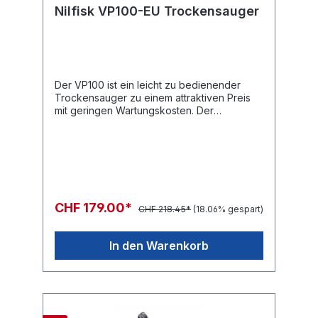
Nilfisk VP100-EU Trockensauger
Der VP100 ist ein leicht zu bedienender
Trockensauger zu einem attraktiven Preis
mit geringen Wartungskosten. Der
Trockensauger bietet eine bezahlbare
Qualität trotz sehr niedrigen
Unterhaltskosten. Der VP100 ist vollständig
kompatibel mit dem bestehenden
Zubehörprogramm der gewerblichen
Trockensaugern mit Nennweite DN 32mm.
Dies ermöglicht einen schnellen, einfachen
CHF 179.00*
CHF 218.45*
(18.06% gespart)
Austausch des Zubehörs. Als weiteres Plus
ist die enorme Platzeinsparung durch
stapelbare Aufbewahrung zu
In den Warenkorb
nennen. Intuitive
Bedienung Netzkabelaufbewahrung Zubeh
öraufbewahrung Einfacher
Staubbeutelwechsel