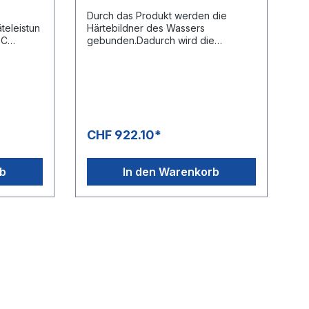
Durch das Produkt werden die
teleistun
Härtebildner des Wassers
DC
gebunden.Dadurch wird die
 140
Verkalkung der Heizschlange
Trailer-
verhindert.Dosierhinweis:4 ml / °dH /
m³ Wasser.Gewicht 210 kg1 Palette =
2 Fässer à 200 Liter
CHF 922.10*
rb
In den Warenkorb