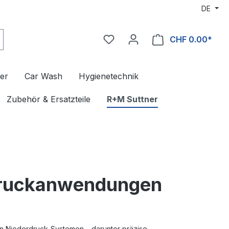
DE
CHF 0.00*
er
Car Wash
Hygienetechnik
Zubehör & Ersatzteile
R+M Suttner
rdruckanwendungen
 in Niederdruck-Systemen – darunter präzise