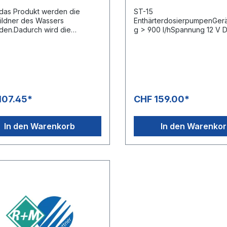
das Produkt werden die
ST-15
ildner des Wassers
EnthärterdosierpumpenGerä
en.Dadurch wird die
g > 900 l/hSpannung 12 V 
kung der Heizschlange
(Gleichstrom)Fördermenge:
dert.Dosierhinweis:4 ml / °dH /
ml/hBesonders geeignet für 
ser.Gewicht 21,2 kg1 Palette =
Geräte.
ster à 20 Liter = 480 Liter
107.45*
CHF 159.00*
In den Warenkorb
In den Warenko