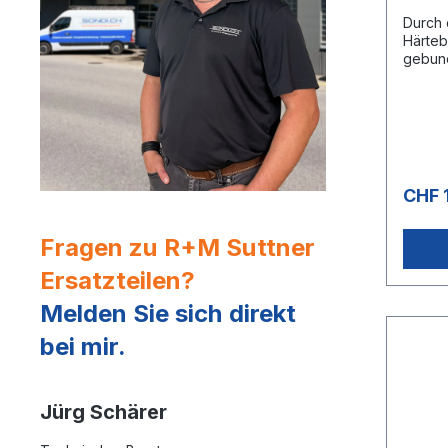
Durch 
Härteb
gebund
Verkal
verhin
m³ Was
24 Kani
CHF 
Fragen zu R+M Suttner
Ersatzteilen?
Melden Sie sich direkt
bei mir.
Jürg Schärer