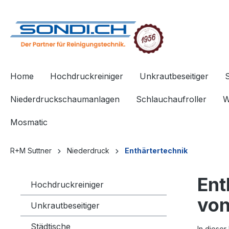
springen
Zur Hauptnavigation springen
Home
Hochdruckreiniger
Unkrautbeseitiger
Niederdruckschaumanlagen
Schlauchaufroller
W
Mosmatic
R+M Suttner
Niederdruck
Enthärtertechnik
Ent
Hochdruckreiniger
von
Unkrautbeseitiger
Städtische
In dieser