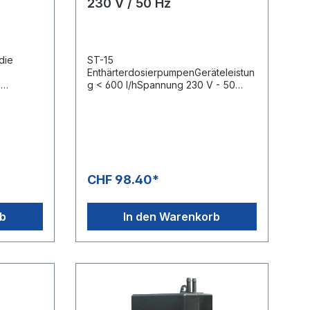
230 V / 50 Hz
die
ST-15
EnthärterdosierpumpenGeräteleistun
e
g < 600 l/hSpannung 230 V - 50
ge
HzFördermenge: 35 ml
l / °dH /
Palette =
Liter
CHF 98.40*
rb
In den Warenkorb