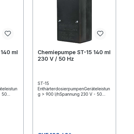
140 ml
Chemiepumpe ST-15 140 ml
230 V / 50 Hz
ST-15
teleistun
EnthärterdosierpumpenGeräteleistun
- 50
g > 900 l/hSpannung 230 V - 50
HzFördermenge: 140 ml