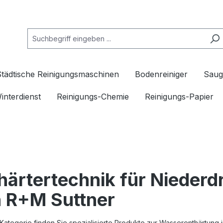
Städtische Reinigungsmaschinen
Bodenreiniger
Saug
interdienst
Reinigungs-Chemie
Reinigungs-Papier
härtertechnik für Niede
 R+M Suttner
 Kategorie finden Sie spezialisierte Produkte zur Wasserenthärtung