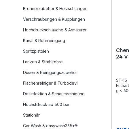
Brennerzubehör & Heizschlangen
Verschraubungen & Kupplungen
Hochdruckschläuche & Armaturen
Kanal & Rohrreinigung
Chem
Spritzpistolen
24 V
Lanzen & Strahlrohre
Düsen & Reinigungszubehör
ST-15
Flächenreiniger & Turbodevil
Enthär
g < 60
Desinfektion & Schaumreinigung
HzFörd
Höchstdruck ab 500 bar
Stationär
Car Wash & easywash365+®