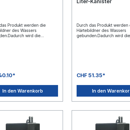
Liter-Kanister
das Produkt werden die
Durch das Produkt werden 
ildner des Wassers
Härtebildner des Wassers
en.Dadurch wird die
gebunden.Dadurch wird di
kung der Heizschlange
Verkalkung der Heizschlan
dertDosierhinweis:4 ml / °dH /
verhindert.Dosierhinweis:4 m
ser.Gewicht: 7,4 kg1 Palette =
m³ Wasser.Gewicht 10,6 kg1 
ons (6x1 l) (504 Liter
40 Kanister à 10 Liter = 400 
tmenge)
40.10*
CHF 51.35*
In den Warenkorb
In den Warenko