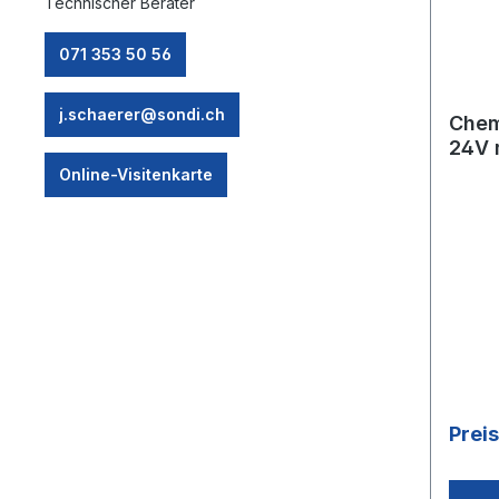
Technischer Berater
071 353 50 56
j.schaerer@sondi.ch
Chem
24V 
Online-Visitenkarte
Prei