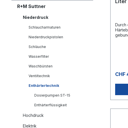
Liter
R+M Suttner
Niederdruck
Durch 
Schlaucharmaturen
Härteb
gebund
Niederdruckpistolen
Verkal
verhin
Schläuche
m³ Was
84 Kart
Wasserfilter
Gesam
Waschbürsten
CHF 
Ventiltechnik
Enthärtertechnik
Dosierpumpen ST-15
Enthärterflüssigkeit
Hochdruck
Elektrik