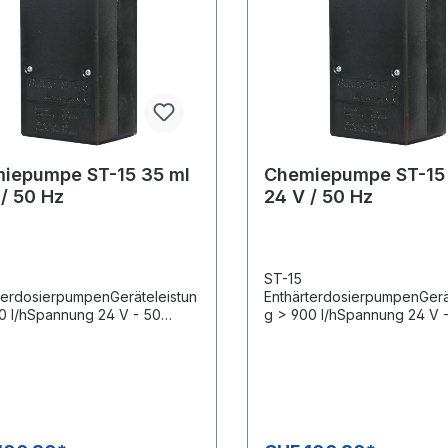
iepumpe ST-15 35 ml
Chemiepumpe ST-15 
 / 50 Hz
24 V / 50 Hz
ST-15
terdosierpumpenGeräteleistun
EnthärterdosierpumpenGerä
0 l/hSpannung 24 V - 50
g > 900 l/hSpannung 24 V 
ermenge: 35 ml
HzFördermenge: 140 ml