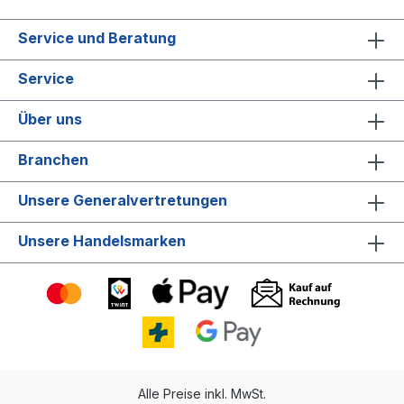
SW4000 ist eine der kompaktesten
Kehrmaschinen mit Hochentleerung auf dem
Service und Beratung
Markt.Das hydraulische
Hochentleerungssystem ermöglicht das
Service
Entleeren des 75 Liter großen
Kehrgutbehälters auf bis zu 1,5 m Höhe, in
jeden herkömmlichen Container. Der Fokus
Über uns
lag bei der Entwicklung dieser
Kehrmaschine auf Produktivität, guter
Branchen
Bedienbarkeit, Ergonomie und niedrigem
Verschleiß. Leistung bis zu 8750 m² pro
Stunde Mühelose Hochentleerung (bis 1,5
Unsere Generalvertretungen
m) Hervorragende Staubkontrolle durch
optionales DustGuardTM-System und
Unsere Handelsmarken
großem Flachfaltenfilter Multi-frequenter,
effizienter FilterrüttlerNoToolsTM-System,
werkzeugloses Einstellen und Auswechseln
von Hauptkehrwalze und Filter
MaxxAccessTM ermöglicht die
werkzeuglose Abnahme der Abdeckungen
und gute Erreichbarkeit der Komponenten
OneTouchTM-Bedieneinheit ermöglicht die
Aktivierung und Deaktivierung der
ausgewählten Kehreinstellungen mit dem
Alle Preise inkl. MwSt.
Gaspedal Steigungen von bis zu 20%