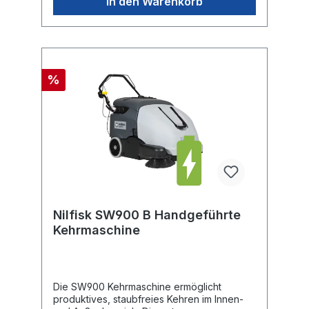
geeignet und reinigt dort kleine bis mittlere
In den Warenkorb
Flächen überzeugend. 60 Liter
Schmutzbehälter mit Bügelgriff und
Transportrollen Gute Arbeitsergonomie
durch einstellbaren
SchubbügelWerkzeugfreier, schneller
Wechsel von Kehrwalze, Seitenbesen und
%
Filterelement Guter Zugang zu den
Maschinenkomponenten Das
Bedienelement erlaubt die Einstellung aller
Kehrfunktionen aus der Arbeitsposition Nicht
markierende Räder, Schlüsselschalter und
Batterieanzeige serienmäßig Der
Seitenbesen startet beim Absenken
automatisch Optionales Zubehör
erhältlichFactsheet
Nilfisk SW900 B Handgeführte
Kehrmaschine
Die SW900 Kehrmaschine ermöglicht
produktives, staubfreies Kehren im Innen-