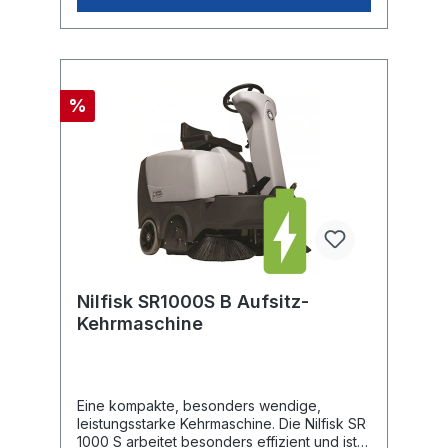
Flächen überzeugend. 60 Liter
Schmutzbehälter mit Bügelgriff und
TransportrollenGute Arbeitsergonomie
durch einstellbaren
SchubbügelWerkzeugfreier, schneller
Wechsel von Kehrwalze, Seitenbesen und
%
FilterelementGuter Zugang zu den
MaschinenkomponentenDas Bedienelement
erlaubt die Einstellung aller Kehrfunktionen
aus der ArbeitspositionNicht markierende
Räder, Schlüsselschalter und
Batterieanzeige serienmässigDer
Seitenbesen startet beim Absenken
automatischOptionales Zubehör erhältlich
Nilfisk SR1000S B Aufsitz-
Kehrmaschine
Eine kompakte, besonders wendige,
leistungsstarke Kehrmaschine. Die Nilfisk SR
1000 S arbeitet besonders effizient und ist