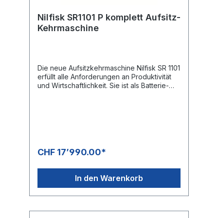
Nilfisk SR1101 P komplett Aufsitz-
Kehrmaschine
Die neue Aufsitzkehrmaschine Nilfisk SR 1101
erfüllt alle Anforderungen an Produktivität
und Wirtschaftlichkeit. Sie ist als Batterie-
oder Benzinversion erhältlich. Besonderheit:
die Batterieversion verfügt über eine extra
lange Laufzeit für mehr Produktivität. Die
Nilfisk SR 1101 ist zudem kinderleicht zu
bedienen und selbsterklärend. Sie verfügt
über ein besonders robustes Design,
welches auch harten Arbeitseinsätzen
CHF 17’990.00*
problemlos standhält. Dank des 70 Liter
grossen Kehrgutbehälters brauchen sie
wenige Stopps zum Entleeren. Das
In den Warenkorb
umfangreiche Zubehör ermöglicht den
vielseitigen und flexibelen Einsatz der
Maschine, z.B. zur Teppichreinigung.
Flächenleistung bis zu 6.600 m² pro Stunde
Stabile Stahlrahmenkonstruktion mit