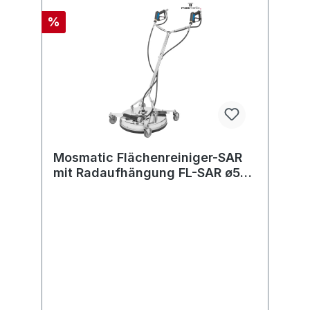
%
Mosmatic Flächenreiniger-SAR
mit Radaufhängung FL-SAR ø520
G3/8"F 2x1/8"NF 350bar