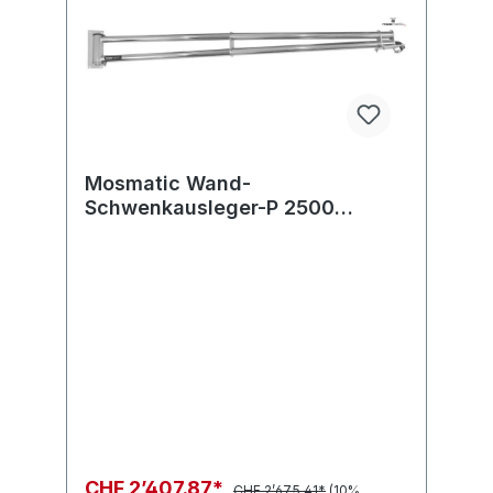
Mosmatic Wand-
Schwenkausleger-P 2500
rostfrei-pol WSA in: ? G1/4"F out:
? G1/4"M
CHF 2’407.87*
CHF 2’675.41*
(10%