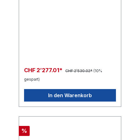
? G1/4"M
CHF 2’277.01*
CHF 2’530.02*
(10%
gespart)
In den Warenkorb
%