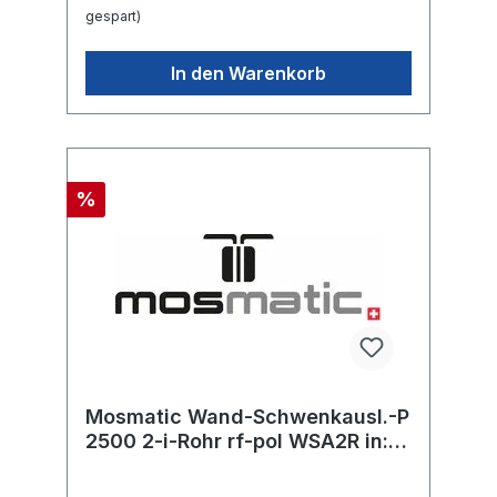
gespart)
In den Warenkorb
%
Mosmatic Wand-Schwenkausl.-P
2500 2-i-Rohr rf-pol WSA2R in:...
out: R1/4"-M