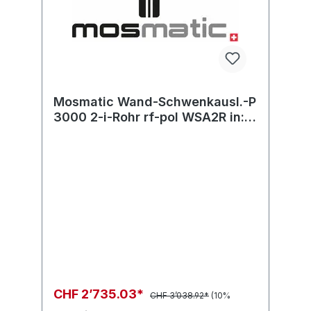
Mosmatic Wand-Schwenkausl.-P
3000 2-i-Rohr rf-pol WSA2R in:...
out: R1/4"-M
CHF 2’735.03*
CHF 3’038.92*
(10%