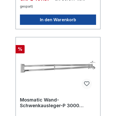
gespart)
In den Warenkorb
%
Mosmatic Wand-
Schwenkausleger-P 3000
rostfrei-pol WSA in: ? G1/4"F out: