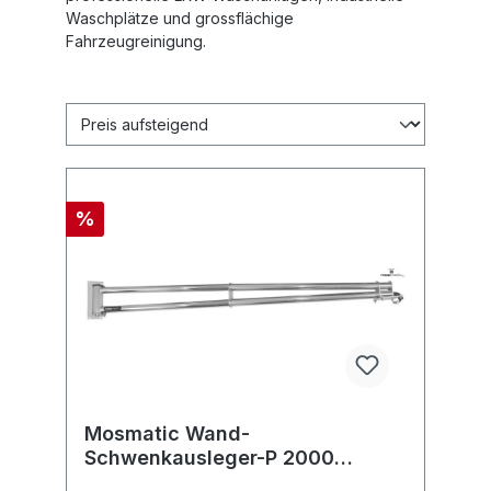
Waschplätze und grossflächige
Fahrzeugreinigung.
%
Mosmatic Wand-
Schwenkausleger-P 2000
rostfrei-pol WSA in: ? G1/4"F out: