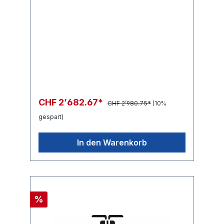
CHF 2’682.67*
CHF 2’980.75*
(10%
gespart)
In den Warenkorb
%