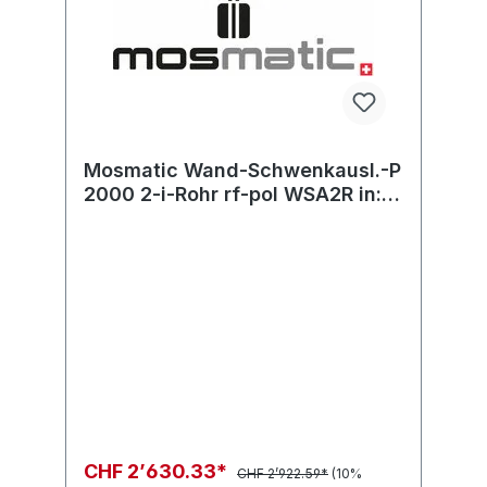
Mosmatic Wand-Schwenkausl.-P
2000 2-i-Rohr rf-pol WSA2R in:...
out: R1/4"-M
CHF 2’630.33*
CHF 2’922.59*
(10%