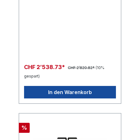
? G1/4"M
CHF 2’538.73*
CHF 2’820.82*
(10%
gespart)
In den Warenkorb
%