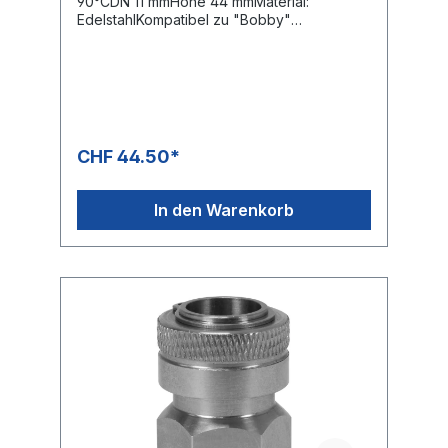
90°CDN 11 mmHöhe 44 mmMaterial:
EdelstahlKompatibel zu "Bobby"
Kupplungssystemen
CHF 44.50*
In den Warenkorb