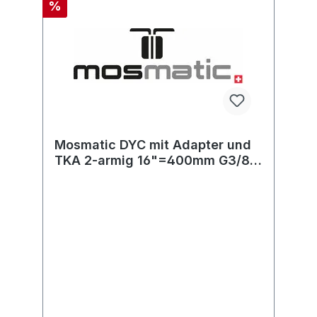
%
Mosmatic DYC mit Adapter und
TKA 2-armig 16"=400mm G3/8"-
F 2x1/4"NPT-F