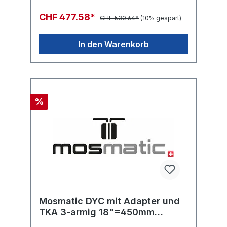
CHF 477.58*
CHF 530.64*
(10% gespart)
In den Warenkorb
%
Mosmatic DYC mit Adapter und
TKA 3-armig 18"=450mm
G3/8"-F 2x1/4"NPT-F