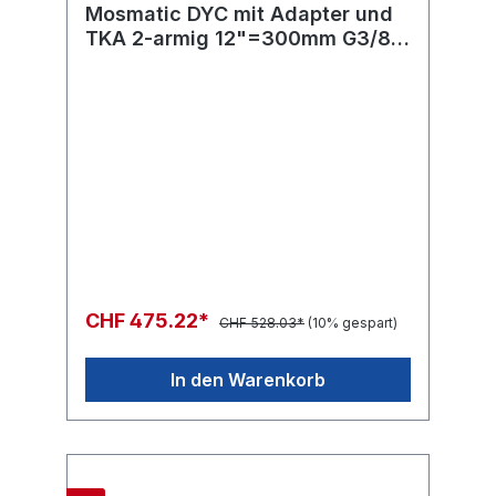
Mosmatic DYC mit Adapter und
TKA 2-armig 12"=300mm G3/8"-
F 2x1/4"NPT-F
CHF 475.22*
CHF 528.03*
(10% gespart)
In den Warenkorb