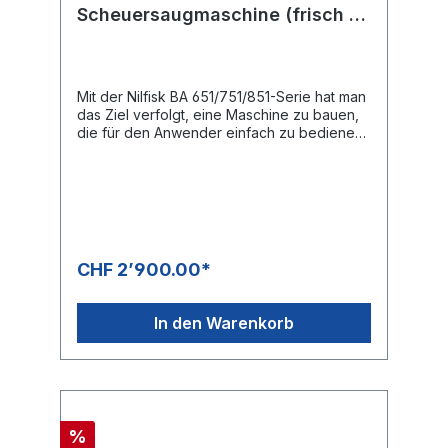
Scheuersaugmaschine (frisch ab
Service)
Mit der Nilfisk BA 651/751/851-Serie hat man
das Ziel verfolgt, eine Maschine zu bauen,
die für den Anwender einfach zu bedienen
ist, sinnvolle Ergänzungen zur
Arbeitserleichterung bietet und so
unauffällig und zuverlässig wie möglich ihren
Dienst verrichtet.Die Nilfisk BA 651/751/851
Serie ist extrem geräuscharm im Betrieb, mit
der wohl niedrigsten Geräuschemission
überhaupt. Damit ist sie bestens geeignet
CHF 2’900.00*
für den Einsatz in Krankenhäusern oder in
der normalen Tagesreinigung. Überall dort,
wo starke Geräusche unerwünscht sind. Die
In den Warenkorb
Maschine ist auf vielen verschiedenen
Hartbodenbelägen einsetzbar, angefangen
in der Industrie über Supermärkte bis hin zu
institutionellen Einrichtungen in der
Gebäudereinigung. In der Ausstattung mit
einem Walzendeck ist die Nilfisk BA 751 C in
%
der Lage, grobes Kehrgut während des