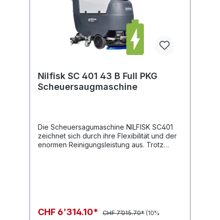
Nilfisk SC 401 43 B Full PKG
Scheuersaugmaschine
Die Scheuersagumaschine NILFISK SC401
zeichnet sich durch ihre Flexibilität und der
enormen Reinigungsleistung aus. Trotz
seiner sehr kompakten Form steht sie dabei
auf einer Stufe wie eine „große“
Reinigungsmaschine! Die einfache
Handhabung und die bis ins Detail
durchdachte Ergonomie macht die speziell
für kleinere und mittlere Flächen konzipierte
Maschine zum zuverlässigen Partner und
CHF 6’314.10*
CHF 7’015.70*
(10%
reinigt dabei auch verstellte und enge