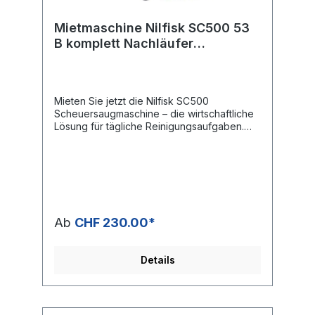
Mietmaschine Nilfisk SC500 53
B komplett Nachläufer
Scheuersaugmaschinen
Mieten Sie jetzt die Nilfisk SC500
Scheuersaugmaschine – die wirtschaftliche
Lösung für tägliche Reinigungsaufgaben.
Leistungsstark, leise und leicht bedienbar
eignet sie sich ideal für den Einsatz in
Krankenhäusern, Schulen, Hotels,
Einzelhandel und Produktionsbereichen.
Auch bei Dienstleistern ist sie dank des
umweltfreundlichen Ecoflex™-Systems
äusserst beliebt. Die Maschine überzeugt
Ab
CHF 230.00*
durch erstklassige Manövrierfähigkeit,
automatische Absenkung von Bürsten und
Saugleiste sowie ein patentiertes
Details
Sauglippensystem für zuverlässige
Ergebnisse. Mit der leisen Absaugung ist sie
perfekt für geräuschsensible Bereiche
geeignet. Über die Smart-Key-Funktion