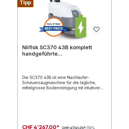
Tipp
konstante Leistung trotz niedrigem
Bleigehalt Einfache Einstellung von
Bürstendruck und Geradeauslauf 27 kg
Bürstendruck, zweifach einstellbare
Wassermenge und hohe Absaugleistung für
ein perfektes Reinigungsergebnis
Nilfisk SC370 43B komplett
handgeführte
Scheuersaugmaschinen
Die SC370 43B ist eine Nachläufer-
Scheuersaugmaschine für die tägliche,
mittelgrosse Bodenreinigung mit intuitiver
Bedienung, zuverlässiger Leistung und
geringerem Wasser- und
Reinigungsmittelbedarf, um Ihre Böden
effizienter zu reinigen. Sie wurde für die
Reinigung verschiedenster Böden
entwickelt und ist eine ideale Lösung für die
Einhaltung von Reinigungsstandards im
CHF 4’267.00*
CHF 4’741.25*
(10%