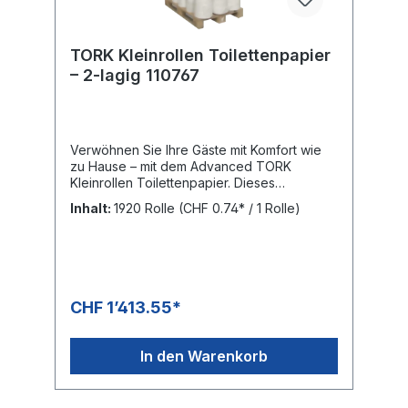
TORK Kleinrollen Toilettenpapier
– 2-lagig 110767
Verwöhnen Sie Ihre Gäste mit Komfort wie
zu Hause – mit dem Advanced TORK
Kleinrollen Toilettenpapier. Dieses
Toilettenpapier ist die perfekte Wahl für
Inhalt:
1920 Rolle
(CHF 0.74* / 1 Rolle)
Waschräume mit geringer
Besucherfrequenz, bei denen Kosten und
Leistungsfähigkeit entscheidend sind.
Ansprechendes Design: hinterlässt einen
guten Eindruck Toilettenpapier für ein
effektives Preis-Leistungs-VerhältnisBAG: 8
CHF 1’413.55*
× 8 Rollen = 64 Rollen mit je 250 Blatt
PALETTE: 1920 Rollen, Höhe: 2.03 m
In den Warenkorb