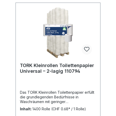
TORK Kleinrollen Toilettenpapier
Universal – 2-lagig 110794
Das TORK Kleinrollen Toilettenpapier erfüllt
die grundlegenden Bedürfnisse in
Waschräumen mit geringer
Besucherfrequenz und bietet ein gutes
Inhalt:
1400 Rolle
(CHF 0.68* / 1 Rolle)
Preis-Leistungs-Verhältnis. Kosteneffizienz
bei zuverlässiger QualitätBAG: 10 × 7 Rollen