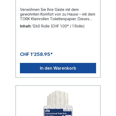
Verwöhnen Sie Ihre Gäste mit dem
gewohnten Komfort von zu Hause – mit dem
TORK Kleinrollen Toilettenpapier. Dieses
extra weiche Toilettenpapier besticht durch
Inhalt:
1260 Rolle
(CHF 1.00* / 1 Rolle)
sein ansprechendes Design und die
angenehme Haptik und ist die perfekte
Wahl für Waschräume mit geringer
Besucherfrequenz. Ansprechendes Design:
hinterlässt einen guten Eindruck
Toilettenpapier für ein effektives Preis-
CHF 1’258.95*
Leistungs-VerhältnisBAG: 30 Rollen mit je
250 Blatt PALETTE: 1260 Rollen, Höhe: 1.84
m
In den Warenkorb