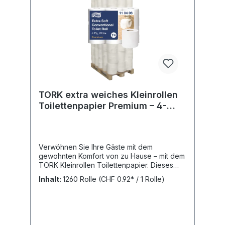
TORK extra weiches Kleinrollen
Toilettenpapier Premium – 4-
lagig 110406
Verwöhnen Sie Ihre Gäste mit dem
gewohnten Komfort von zu Hause – mit dem
TORK Kleinrollen Toilettenpapier. Dieses
extra weiche Toilettenpapier besticht durch
Inhalt:
1260 Rolle
(CHF 0.92* / 1 Rolle)
sein luxuriöses Design und die angenehme
Haptik und ist die überzeugende Wahl für
gehobene Waschräume in Hotels oder
Bürogebäuden. Extra weiches; besonders
helles; 3-lagiges Luxus-Papier; das einen