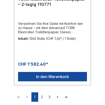
– 2-lagig 110771
Verwöhnen Sie Ihre Gäste mit Komfort wie
zu Hause – mit dem Advanced TORK
Kleinrollen Toilettenpapier. Dieses
Toilettenpapier ist die perfekte Wahl für
Inhalt:
1260 Rolle
(CHF 1.26* / 1 Rolle)
Waschräume mit geringer
Besucherfrequenz, bei denen Kosten und
Leistungsfähigkeit entscheidend sind.
Extralange Rolle: selteneres Nachfüllen
spart Wartungszeit Ansprechendes Design:
hinterlässt einen guten Eindruck
CHF 1’582.40*
Toilettenpapier für ein effektives Preis-
Leistungs-VerhältnisBAG: 30 Rollen mit je
400 Blatt PALETTE: 1'260 Rollen = 42 Bags,
In den Warenkorb
Höhe: 1.84 m
1
2
3