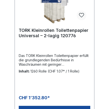
TORK Kleinrollen Toilettenpapier
Universal – 2-lagig 120776
Das TORK Kleinrollen Toilettenpapier erfüllt
die grundlegenden Bedürfnisse in
Waschräumen mit geringer
Besucherfrequenz und bietet ein gutes
Inhalt:
1260 Rolle
(CHF 1.07* / 1 Rolle)
Preis-Leistungs-Verhältnis. Extralange Rolle:
selteneres Nachfüllen spart Wartungszeit
Kosteneffizienz bei zuverlässiger
QualitätBAG: 30 Rollen mit je 400 Blatt
PALETTE: 1'260 Rollen = 42 Bags, Höhe:
1.842 m
CHF 1’352.80*