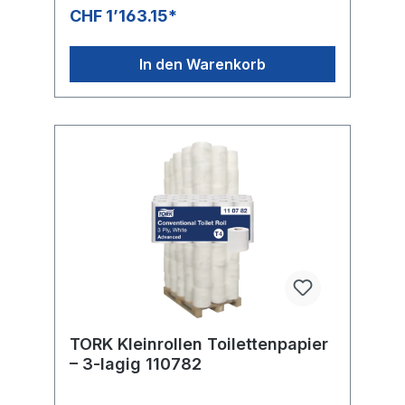
langanhaltenden Eindruck hinterlässt
CHF 1’163.15*
Ansprechendes Design: hinterlässt einen
guten EindruckBAG: 6 × 7 Rollen = 42 Rollen
mit je 150 Blatt PALETTE: 1260 Rollen, Höhe:
In den Warenkorb
2.03 m
TORK Kleinrollen Toilettenpapier
– 3-lagig 110782