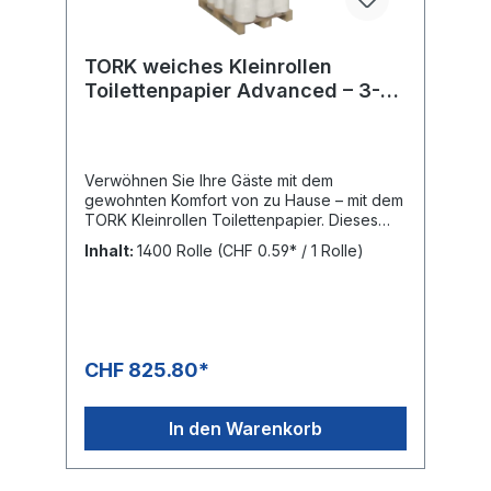
TORK weiches Kleinrollen
Toilettenpapier Advanced – 3-
lagig 110792
Verwöhnen Sie Ihre Gäste mit dem
gewohnten Komfort von zu Hause – mit dem
TORK Kleinrollen Toilettenpapier. Dieses
extra weiche Toilettenpapier besticht durch
Inhalt:
1400 Rolle
(CHF 0.59* / 1 Rolle)
sein ansprechendes Design und die
angenehme Haptik und ist die perfekte
Wahl für Waschräume mit geringer
Besucherfrequenz. Ansprechendes Design:
hinterlässt einen guten Eindruck
Toilettenpapier für ein effektives Preis-
CHF 825.80*
Leistungs-VerhältnisBAG: 10 × 7 Rollen = 70
Rollen mit je 150 Blatt PALETTE: 1400 Rollen,
Höhe: 2.03 m
In den Warenkorb