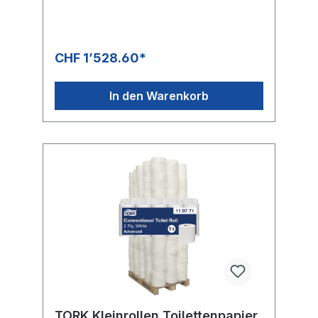
Besucherfrequenz. Ein preisgünstiges
Papier mit gutem Preis-Leistungs-Verhältnis
Schönes Design und voluminösere Haptik
dank hochwertiger Prägung Weiches,
CHF 1’528.60*
besonders helles Papier hinterlässt einen
langanhaltenden EindruckBAG: 9 × 6 Rollen
= 54 Rollen mit je 600 Blatt PALETTE: 972
In den Warenkorb
Rollen, Höhe: 1.84 m
TORK Kleinrollen Toilettenpapier