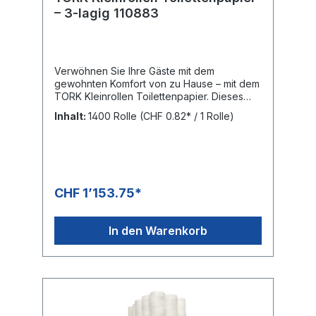
– 3-lagig 110883
Verwöhnen Sie Ihre Gäste mit dem
gewohnten Komfort von zu Hause – mit dem
TORK Kleinrollen Toilettenpapier. Dieses
extra weiche Toilettenpapier besticht durch
Inhalt:
1400 Rolle
(CHF 0.82* / 1 Rolle)
sein ansprechendes Design und die
angenehme Haptik und ist die perfekte
Wahl für Waschräume mit geringer
Besucherfrequenz. Ansprechendes Design:
hinterlässt einen guten Eindruck
Toilettenpapier für ein effektives Preis-
CHF 1’153.75*
Leistungs-VerhältnisBAG: 10 × 7 Rollen = 70
Rollen mit je 250 Blatt PALETTE: 1'400 Rollen
= 20 Bags, Höhe: 2.03 m
In den Warenkorb