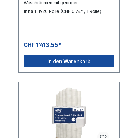
Waschräumen mit geringer
Besucherfrequenz und bietet ein gutes
Inhalt:
1920 Rolle
(CHF 0.74* / 1 Rolle)
Preis-Leistungs-Verhältnis. Kosteneffizienz
bei zuverlässiger QualitätBAG: 8 × 8 Rollen
= 64 Rollen mit je 250 Blatt PALETTE: 1920
Rollen, Höhe: 2.03 m
CHF 1’413.55*
In den Warenkorb