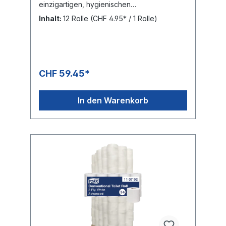
einzigartigen, hygienischen
Einzelblattentnahme, den Verbrauch im
Inhalt:
12 Rolle
(CHF 4.95* / 1 Rolle)
Vergleich zu herkömmlichen Jumbo
Toilettenpapierspendern um bis zu 40 % zu
reduzieren. So sind mehr Toilettengänge
pro Rolle möglich. Je nach Wahl des TORK
SmartOne Mini Spenders eignen sich die
TORK SmartOne® Mini Toilettenpapierrollen
CHF 59.45*
für anspruchsvolle Waschraumumgebungen
mit mittlerer bis hoher Besucherfrequenz.
Aufgrund des niedrigeren Verbrauchs und
In den Warenkorb
der raschen Zersetzung des Papiers sinkt
das Risiko verstopfter Abflussrohre
SmartCore® – ermöglicht ein rasches und
einfaches Herausnehmen der Hülse beim
Nachfüllen Hohe Kapazität: weniger
Wartungsaufwand und geringeres Risiko
von Papierengpässen Weiches, besonders
helles Papier hinterlässt einen
langanhaltenden Eindruck BAG: 12 Rollen mit
je 620 Blatt PALETTE: 576 Rollen = 48 Bags,
Höhe: 2.0 m Artikelnummer sondi.ch: 2449 1