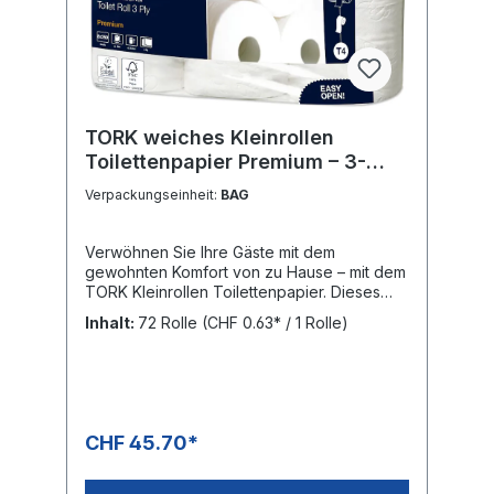
TORK weiches Kleinrollen
Toilettenpapier Premium – 3-
lagig 110316
Verpackungseinheit:
BAG
Verwöhnen Sie Ihre Gäste mit dem
gewohnten Komfort von zu Hause – mit dem
TORK Kleinrollen Toilettenpapier. Dieses
extra weiche Toilettenpapier besticht durch
Inhalt:
72 Rolle
(CHF 0.63* / 1 Rolle)
sein ansprechendes Design und die
angenehme Haptik und ist die perfekte
Wahl für Waschräume mit geringer
Besucherfrequenz. Ansprechendes Design:
hinterlässt einen guten Eindruck Weiches,
besonders helles Papier hinterlässt einen
CHF 45.70*
langanhaltenden Eindruck BAG: 8 × 9 Rollen
= 72 Rollen in Folie mit je 250 Blatt PALETTE:
1'296 Rollen = 18 Bags, Höhe: 1.8 m