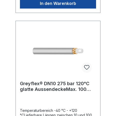
Ölemulsionen und
In den Warenkorb
Wasser-/Reinigungsmittelgemisch.Besonder
s abriebfest, UV-, öl-, ozon- und
witterungsbeständig.Ideal für rauhe Böden
und höchste
Beanspruchung.Anwendungsbereiche:Lebe
nsmittel verarbeitende Betriebe,
Getränkeindustrie, Fischzucht und
Schwimmbad.
Greyflex® DN10 275 bar 120°C
glatte AussendeckeMax. 100
Meter Rolle
Temperaturbereich -40 °C - +120
°CLieferbare Längen zwischen 10 und 100