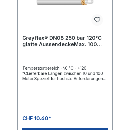
Greyflex® DN08 250 bar 120°C
glatte AussendeckeMax. 100
Meter Rollen
Temperaturbereich -40 °C - +120
°CLieferbare Längen zwischen 10 und 100
Meter.Speziell für höchste Anforderungen
an Hygiene und Ergonomie
entwickelt.Hoher Bedienkomfort und
Sicherheit.Glatte, transparente Aussendecke
aus thermoplastischem
Elastomer.Vermessingte
Drahtgeflechteinlage, Gewebeeinlage,
hochzugfeste. Polyesterarmierung und sehr
CHF 10.60*
reinigungsmittelbeständige Innenseele aus
PES.Geeignet für: Öl, Wasser, Wasser-