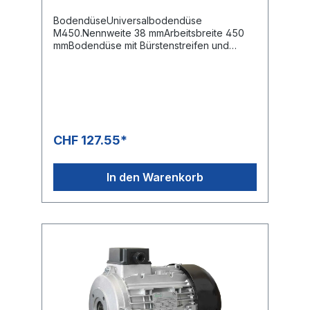
BodendüseUniversalbodendüse
M450.Nennweite 38 mmArbeitsbreite 450
mmBodendüse mit Bürstenstreifen und
Gummilippen.Kunststoff / AluminiumFür alle
Textil- und Hartbeläge
CHF 127.55*
In den Warenkorb