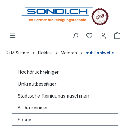
alt springen
R+M Suttner
Elektrik
Motoren
mit Hohlwelle
Hochdruckreiniger
Unkrautbeseitiger
Städtische Reinigungsmaschinen
Bodenreiniger
Sauger