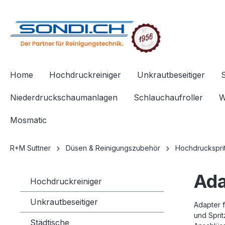
springen
Zur Hauptnavigation springen
Home
Hochdruckreiniger
Unkrautbeseitiger
Niederdruckschaumanlagen
Schlauchaufroller
W
Mosmatic
R+M Suttner
Düsen & Reinigungszubehör
Hochdruckspri
Ada
Hochdruckreiniger
Unkrautbeseitiger
Adapter 
und Sprit
Städtische