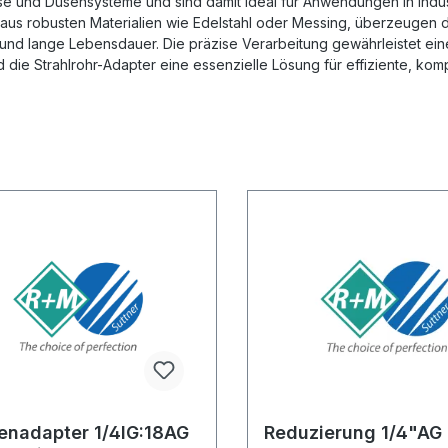
se und Düsensysteme und sind damit ideal für Anwendungen in Indu
 aus robusten Materialien wie Edelstahl oder Messing, überzeugen 
 und lange Lebensdauer. Die präzise Verarbeitung gewährleistet ein
d die Strahlrohr-Adapter eine essenzielle Lösung für effiziente, ko
enadapter 1/4IG:18AG
Reduzierung 1/4"AG 