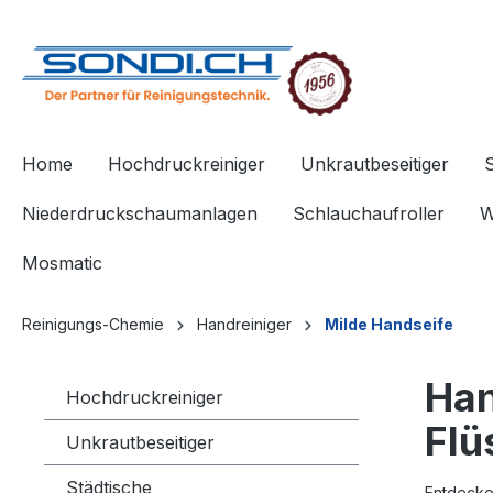
springen
Zur Hauptnavigation springen
Home
Hochdruckreiniger
Unkrautbeseitiger
Niederdruckschaumanlagen
Schlauchaufroller
W
Mosmatic
Reinigungs-Chemie
Handreiniger
Milde Handseife
Han
Hochdruckreiniger
Flü
Unkrautbeseitiger
Städtische
Entdecke