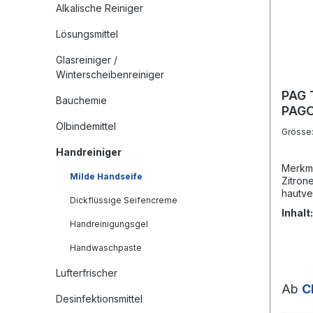
Alkalische Reiniger
Lösungsmittel
Glasreiniger /
Winterscheibenreiniger
PAG 
Bauchemie
PAGO
Ölbindemittel
Grösse
Handreiniger
Merkma
Milde Handseife
Zitron
hautve
Dickflüssige Seifencreme
Wert.
Inhalt
nachsp
Handreinigungsgel
bei Ra
lagerb
Handwaschpaste
SODIU
SODIU
Lufterfrischer
COCAM
Ab
C
POLYQ
Desinfektionsmittel
PARFU