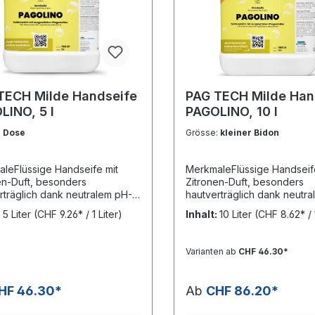
TECH Milde Handseife
PAG TECH Milde Han
LINO, 5 l
PAGOLINO, 10 l
:
Dose
Grösse:
kleiner Bidon
leFlüssige Handseife mit
MerkmaleFlüssige Handseif
en-Duft, besonders
Zitronen-Duft, besonders
rträglich dank neutralem pH-
hautverträglich dank neutr
AnwendungNass einreiben und
Wert.AnwendungNass einre
:
5 Liter
(CHF 9.26* / 1 Liter)
Inhalt:
10 Liter
(CHF 8.62* / 1
ülen. LagerungUngeöffnet
nachspülen. LagerungUnge
umtemperatur 30 Monate
bei Raumtemperatur 30 Mo
ar. Inhaltsstoffe AQUA,
lagerbar. Inhaltsstoffe AQUA
Varianten ab
CHF 46.30*
M LAURETH SULFATE,
SODIUM LAURETH SULFATE
M CHLORIDE,
SODIUM CHLORIDE,
IDOPROPYL BETAINE,
COCAMIDOPROPYL BETAIN
HF 46.30*
Ab
CHF 86.20*
UATERNIUM-11, CITRIC ACID,
POLYQUATERNIUM-11, CITRI
M (LIMONEN, CITRAL,
PARFUM (LIMONEN, CITRAL