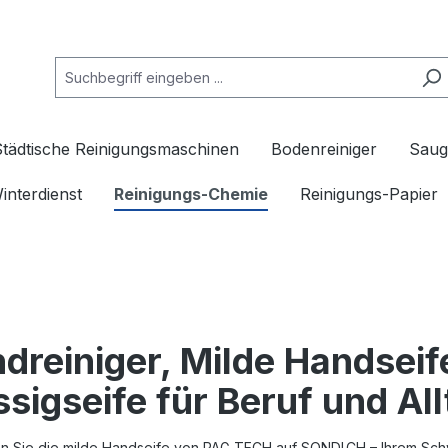
Städtische Reinigungsmaschinen
Bodenreiniger
Saug
interdienst
Reinigungs-Chemie
Reinigungs-Papier
dreiniger, Milde Handseif
ssigseife für Beruf und Al
n Sie die milde Handseife von
PAG TECH
auf SONDI.CH – Ihrem Schw