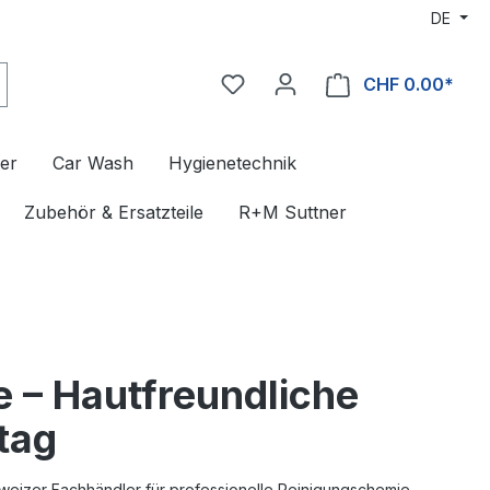
DE
CHF 0.00*
er
Car Wash
Hygienetechnik
Zubehör & Ersatzteile
R+M Suttner
e – Hautfreundliche
ltag
eizer Fachhändler für professionelle Reinigungschemie.