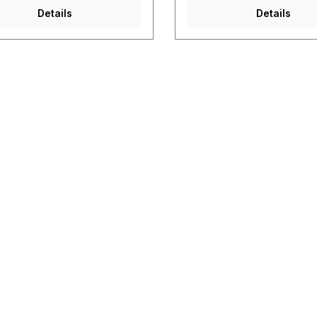
INNNAMYL ALCOHOL),
AMYLCINNNAMYL ALCOHOL
Details
Details
LCHLOROISOTHIAZOLINONE,
METHYLCHLOROISOTHIAZO
LISOTHIAZOLINONE, CI 13015
METHYLISOTHIAZOLINONE, 