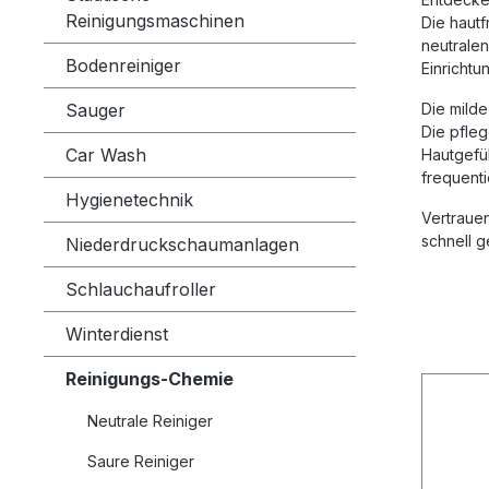
Reinigungsmaschinen
Die hautf
neutralen
Bodenreiniger
Einrichtu
Sauger
Die mild
Die pfle
Car Wash
Hautgefüh
frequent
Hygienetechnik
Vertrauen
schnell g
Niederdruckschaumanlagen
Schlauchaufroller
Winterdienst
Reinigungs-Chemie
Neutrale Reiniger
Saure Reiniger