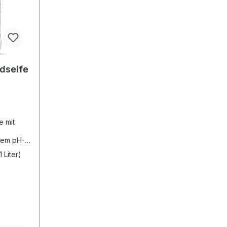
dseife
e mit
alem pH-
iben und
 Liter)
öffnet
nate
,
,
E,
C ACID,
,