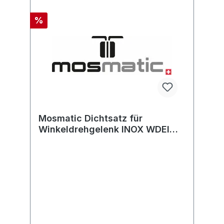
%
Mosmatic Dichtsatz für
Winkeldrehgelenk INOX WDEI
ø30 (Mantelring+O-
Ring+Gleitlager)