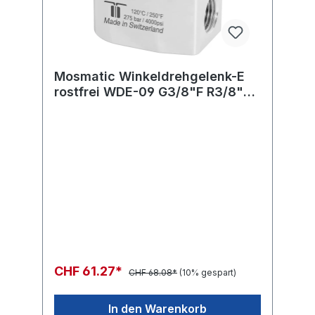
Mosmatic Winkeldrehgelenk-E
rostfrei WDE-09 G3/8"F R3/8"M
H=24 ø17
CHF 61.27*
CHF 68.08*
(10% gespart)
In den Warenkorb