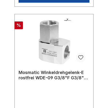
%
Mosmatic Winkeldrehgelenk-E
rostfrei WDE-09 G3/8"F G3/8"F
H=24 ø17