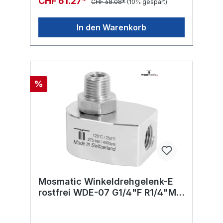
CHF 61.27*
CHF 68.08*
(10% gespart)
In den Warenkorb
%
Mosmatic Winkeldrehgelenk-E
rostfrei WDE-07 G1/4"F R1/4"M
H=22 ø17