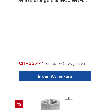
Winkeldrehgelenk INOX WDEI
ø35 (Mantelring+O-
Ring+Gleitlager)
CHF 33.44*
CHF 37.15*
(9.99% gespart)
In den Warenkorb
%