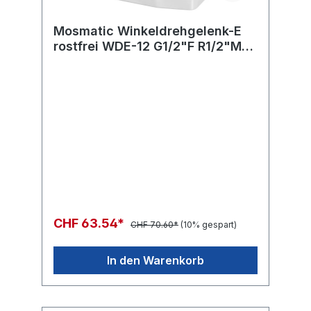
Mosmatic Winkeldrehgelenk-E
rostfrei WDE-12 G1/2"F R1/2"M
H=28 ø17
CHF 63.54*
CHF 70.60*
(10% gespart)
In den Warenkorb