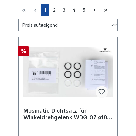
1
2
3
4
5
%
Mosmatic Dichtsatz für
Winkeldrehgelenk WDG-07 ø18
(Stützring + O-Ring)