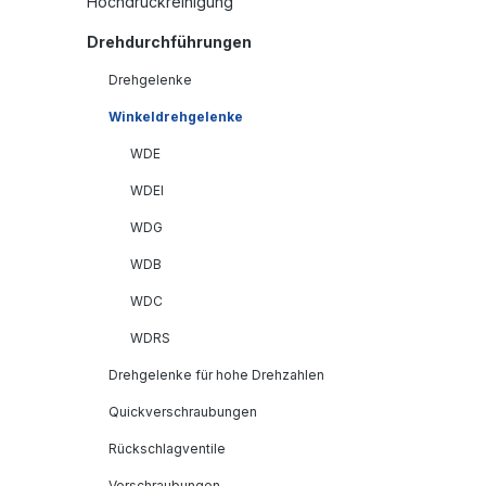
Hochdruckreinigung
Drehdurchführungen
Drehgelenke
Winkeldrehgelenke
WDE
WDEI
WDG
WDB
WDC
WDRS
Drehgelenke für hohe Drehzahlen
Quickverschraubungen
Rückschlagventile
Verschraubungen