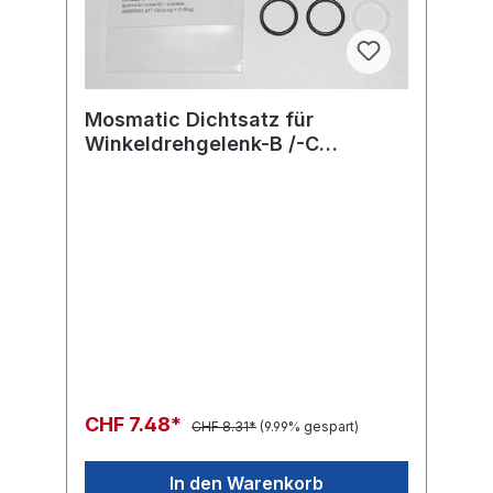
Mosmatic Dichtsatz für
Winkeldrehgelenk-B /-C
WDB/WDC ø17 (Stützring + O-
Ring)
CHF 7.48*
CHF 8.31*
(9.99% gespart)
In den Warenkorb