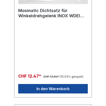
Mosmatic Dichtsatz für
Winkeldrehgelenk INOX WDEI
ø18 (Mantelring+O-
Ring+Gleitlager)
CHF 12.47*
CHF 13.86*
(10.03% gespart)
In den Warenkorb