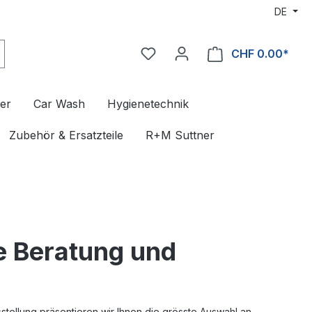
DE
CHF 0.00*
er
Car Wash
Hygienetechnik
Zubehör & Ersatzteile
R+M Suttner
e Beratung und
stellung präsentieren wir Ihnen die grösste Auswahl an