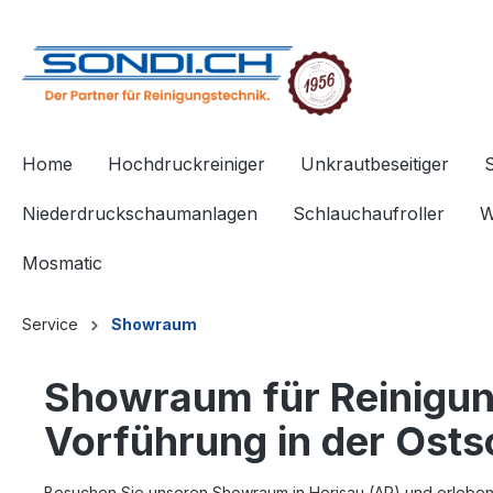
springen
Zur Hauptnavigation springen
Home
Hochdruckreiniger
Unkrautbeseitiger
Niederdruckschaumanlagen
Schlauchaufroller
W
Mosmatic
Service
Showraum
Showraum für Reinigung
Vorführung in der Ost
Besuchen Sie unseren
Showraum in Herisau (AR)
und erleben