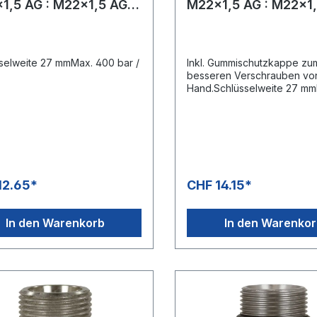
1,5 AG : M22x1,5 AG
M22x1,5 AG : M22x1
ing
Messing
selweite 27 mmMax. 400 bar /
Inkl. Gummischutzkappe zu
besseren Verschrauben vo
Hand.Schlüsselweite 27 m
bar / 150°C
12.65*
CHF 14.15*
In den Warenkorb
In den Warenko