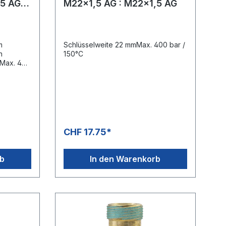
,5 AG
M22x1,5 AG : M22x1,5 AG
m
Schlüsselweite 22 mmMax. 400 bar /
n
150°C
mMax. 400
CHF 17.75*
rb
In den Warenkorb