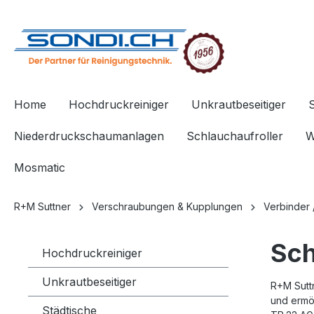
springen
Zur Hauptnavigation springen
Home
Hochdruckreiniger
Unkrautbeseitiger
Niederdruckschaumanlagen
Schlauchaufroller
W
Mosmatic
R+M Suttner
Verschraubungen & Kupplungen
Verbinder 
Sch
Hochdruckreiniger
Unkrautbeseitiger
R+M Sutt
und ermö
Städtische