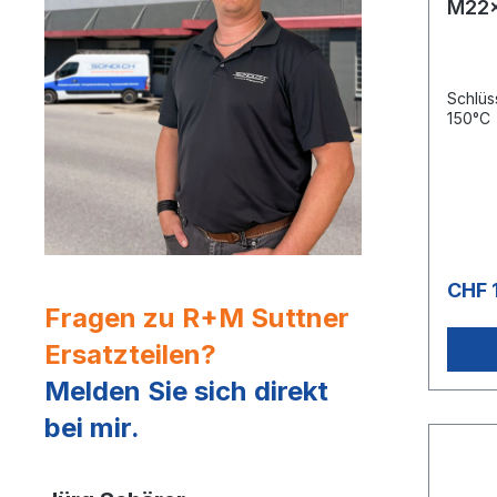
M22x
Mess
Schlüs
150°C
CHF 
Fragen zu R+M Suttner
Ersatzteilen?
Melden Sie sich direkt
bei mir.