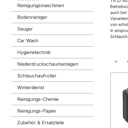
TR 22 AG.
Reinigungsmaschinen
Betriebsd
auch bei
Bodenreiniger
Variante
von erhöh
Sauger
in anspru
Schlauch
Car Wash
Hygienetechnik
Niederdruckschaumanlagen
Schlauchaufroller
Winterdienst
Reinigungs-Chemie
Reinigungs-Papier
Zubehör & Ersatzteile