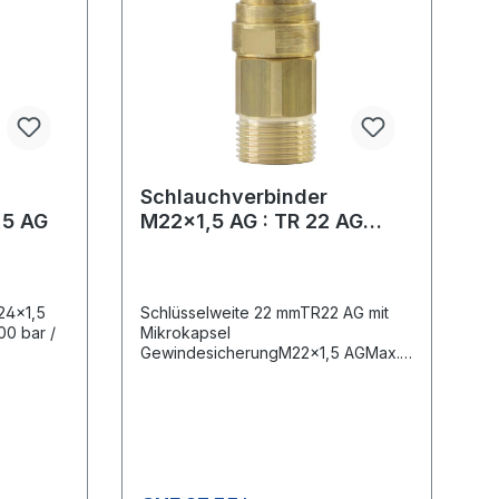
Schlauchverbinder
,5 AG
M22x1,5 AG : TR 22 AG
Messing
24x1,5
Schlüsselweite 22 mmTR22 AG mit
00 bar /
Mikrokapsel
GewindesicherungM22x1,5 AGMax.
400 bar / 150 °CAdapter zur
Verbindung von
Hochdruckschläuchen, die mit dem
neuen TR22 Gewinde ausgerüstet
sind, und Hochdruckschläuchen mit
M 22×1,5 Anschluss.Alternative zu
Adapter Nr. 1