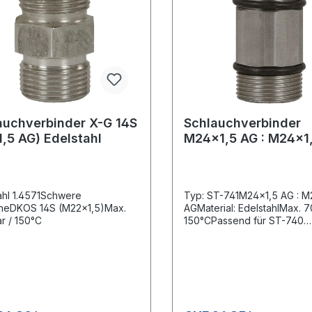
auchverbinder X-G 14S
Schlauchverbinder
1,5 AG) Edelstahl
M24x1,5 AG : M24x1
ahl 1.4571Schwere
Typ: ST-741M24x1,5 AG : M
iheDKOS 14S (M22x1,5)Max.
AGMaterial: EdelstahlMax. 7
r / 150°C
150°CPassend für ST-740
Verschraubungen