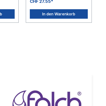
CHF 27.55*
rb
In den Warenkorb