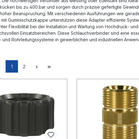
 Die hochwertigen Verbinder aus Messing oder Edelstahl sind ideal
rücken bis zu 400 bar und sorgen durch präzise gefertigte Gewinde
 hoher Beanspruchung. Mit verschiedenen Ausführungen wie gerade
n mit Gummischutzkappe unterstützen diese Adapter effiziente Syst
ter Flexibilität bei der Installation und Wartung von Hochdruck‑ u
chsvollen Einsatzbereichen. Diese Schlauchverbinder sind eine ess
‑ und Rohrleitungssysteme in gewerblichen und industriellen Anwe
1
2