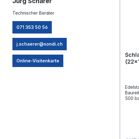
Jürg Schärer
Technischer Berater
071 353 50 56
j.schaerer@sondi.ch
Schl
Online-Visitenkarte
(22x
Edelst
Baure
500 ba