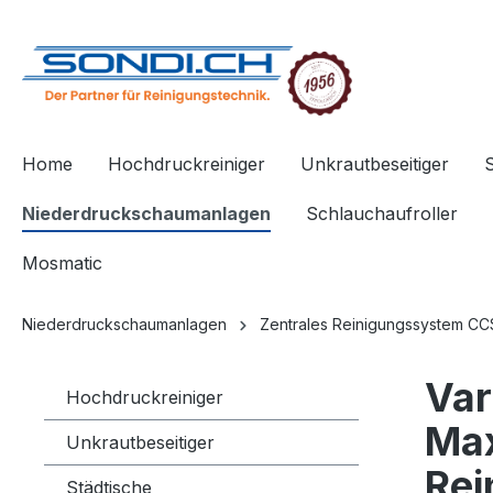
springen
Zur Hauptnavigation springen
Home
Hochdruckreiniger
Unkrautbeseitiger
Niederdruckschaumanlagen
Schlauchaufroller
Mosmatic
Niederdruckschaumanlagen
Zentrales Reinigungssystem CC
Var
Hochdruckreiniger
Max
Unkrautbeseitiger
Rei
Städtische