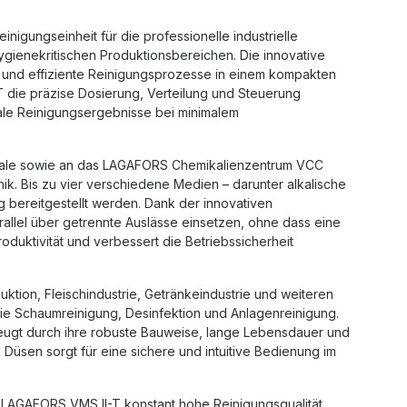
Reinigungseinheit für die professionelle
industrielle
hygienekritischen Produktionsbereichen. Die innovative
ät und effiziente Reinigungsprozesse in einem kompakten
 die präzise Dosierung, Verteilung und Steuerung
male Reinigungsergebnisse bei minimalem
ale
sowie an das
LAGAFORS Chemikalienzentrum VCC
. Bis zu vier verschiedene Medien – darunter alkalische
ig bereitgestellt werden. Dank der innovativen
rallel über getrennte Auslässe einsetzen, ohne dass eine
Produktivität und verbessert die Betriebssicherheit
uktion
,
Fleischindustrie
, Getränkeindustrie und weiteren
die
Schaumreinigung
,
Desinfektion
und
Anlagenreinigung
.
rzeugt durch ihre robuste Bauweise, lange Lebensdauer und
Düsen sorgt für eine sichere und intuitive Bedienung im
r
LAGAFORS VMS II-T
konstant hohe Reinigungsqualität,