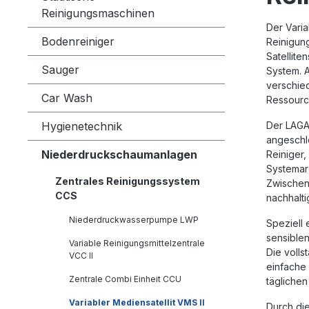
Reinigungsmaschinen
Der
Vari
Bodenreiniger
Reinigun
Satellite
Sauger
System. 
verschie
Car Wash
Ressourc
Hygienetechnik
Der
LAGA
angeschl
Niederdruckschaumanlagen
Reiniger,
Systemarc
Zentrales Reinigungssystem
Zwischens
CCS
nachhalti
Niederdruckwasserpumpe LWP
Speziell
sensiblen
Variable Reinigungsmittelzentrale
Die volls
VCC II
einfache 
Zentrale Combi Einheit CCU
täglichen
Variabler Mediensatellit VMS II
Durch di