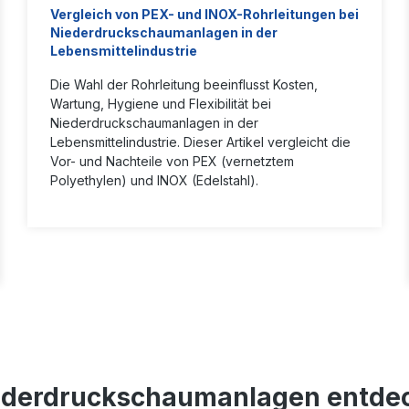
warten und sowohl innen al
Vergleich von PEX- und INOX-Rohrleitungen bei
aussen leicht zu reinigen –
Niederdruckschaumanlagen in der
offenen Unterseite.Der VMS
Lebensmittelindustrie
besteht aus:Farbcodierte
Kugelhähne für jedes
Die Wahl der Rohrleitung beeinflusst Kosten,
MediumEdelstahlgehäuse mi
geneigtem Dach für verbes
Wartung, Hygiene und Flexibilität bei
HygieneEinzigartige Mischei
Niederdruckschaumanlagen in der
Chemikalien und
Lebensmittelindustrie. Dieser Artikel vergleicht die
DesinfektionsmittelSchnell
Vor- und Nachteile von PEX (vernetztem
n zum Wechseln der
Polyethylen) und INOX (Edelstahl).
MedienDatenblatt LAGAFOR
T
iederdruckschaumanlagen entde