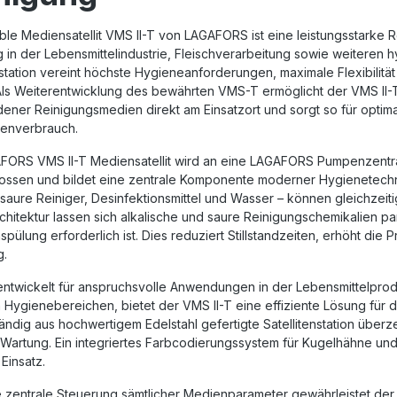
able Mediensatellit VMS II-T von LAGAFORS
ist eine leistungsstarke 
g
in der Lebensmittelindustrie, Fleischverarbeitung sowie weiteren 
nstation vereint höchste Hygieneanforderungen, maximale Flexibilit
Als Weiterentwicklung des bewährten VMS-T ermöglicht der VMS II-T
dener Reinigungsmedien direkt am Einsatzort und sorgt so für opti
enverbrauch.
FORS VMS II-T Mediensatellit
wird an eine
LAGAFORS Pumpenzentr
ossen und bildet eine zentrale Komponente moderner Hygienetechnik
 saure Reiniger, Desinfektionsmittel und Wasser – können gleichzeit
hitektur lassen sich alkalische und saure Reinigungschemikalien pa
pülung erforderlich ist. Dies reduziert Stillstandzeiten, erhöht die 
g.
 entwickelt für anspruchsvolle Anwendungen in der
Lebensmittelprod
 Hygienebereichen, bietet der VMS II-T eine effiziente Lösung für 
tändig aus hochwertigem Edelstahl gefertigte Satellitenstation übe
Wartung. Ein integriertes Farbcodierungssystem für Kugelhähne und 
 Einsatz.
e zentrale Steuerung sämtlicher Medienparameter gewährleistet de