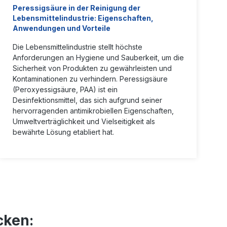
s auch
Peressigsäure in der Reinigung der
 dank der
Lebensmittelindustrie: Eigenschaften,
 II-T
Anwendungen und Vorteile
Die Lebensmittelindustrie stellt höchste
t
serte
Anforderungen an Hygiene und Sauberkeit, um die
nheit für
Sicherheit von Produkten zu gewährleisten und
Kontaminationen zu verhindern. Peressigsäure
kupplunge
(Peroxyessigsäure, PAA) ist ein
Desinfektionsmittel, das sich aufgrund seiner
S VMS II-
hervorragenden antimikrobiellen Eigenschaften,
Umweltverträglichkeit und Vielseitigkeit als
bewährte Lösung etabliert hat.
cken: