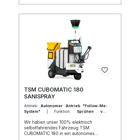
Preis inbegriffen
sind:Batterie Ladegerät Selbsttransfersyste
m Zentrales und doppeltes hinteres
Endlossammelsystem Betriebsstundenzähler
Funktionierendes LED-Licht Rote
Rücklichter Blitzlampe Rückfahrsummer Han
dschuhfach abschliessbar Kit-
Werkzeuge Schaumstoffräder und
VerpackungBroschüre TSM CUBOMATIC
180 INFINITYBenutzerhandbuch TSM
CUBOMATIC 180 INFINITY
TSM CUBOMATIC 180
SANISPRAY
Antrieb:
Autonomer Antrieb "Follow-Me-
System"
| Funktion:
Sprühen von
Desinfektionsmitteln
| Behälter-Typ:
Wir haben unser 100% elektrisch
Kunststoffbehälter
selbstfahrendes Fahrzeug TSM
CUBOMATIC 180 in ein autonomes
Sanitizing-Fahrzeug verwandelt.