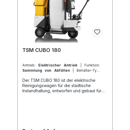
abschliessbar Werkzeugsatz Geschäumte
Räder und VerpackungBroschüre TSM
CUBO 180 Benutzerhandbuch TSM CUBO
180
TSM CUBO 180
Antrieb:
Elektrischer Antrieb
| Funktion:
Sammlung von Abfällen
| Behälter-Typ:
Kunststoffbehälter
Der TSM CUBO 180 ist der elektrische
Reinigungswagen für die städtische
Instandhaltung, entworfen und gebaut für
die Sammlung von Abfällen, die entlang von
Gehwegen und in Stadtparks gefunden
werden, wie z.B. Müll, Dosen und Flaschen.
Er ist mit 3 verschiedenen Behältern für das
Recycling und Werkzeugen wie dem Besen
und dem Pflücker ausgestattet, die Ihnen
beim Aufsammeln grosser Mengen von