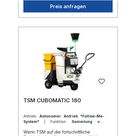
Wassertank 10-Liter-
Desinfektionsmitteltank Wasserstrahllanze B
Preis anfragen
etriebsstundenzähler Funktionierendes LED-
Licht Roten
Rücklichtern Blinklicht Rückfahrsummer Absc
hliessbarem
Handschuhfach Werkzeugsatz Schaumstoffr
äder und VerpackungBroschüre TSM CUBO
180 SANISPRAYBenutzerhandbuch TSM
CUBO 180 SANISPRAY
TSM CUBOMATIC 180
Antrieb:
Autonomer Antrieb "Follow-Me-
System"
| Funktion:
Sammlung von
Abfällen
| Behälter-Typ:
Kunststoffbehälter
Wenn TSM auf die fortschrittliche