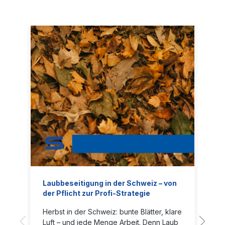
Aschenbecher saniert hat. Im Preis
inbegriffen
sind: Batterie Ladegerät Selbstübertragungs
system 120-Liter-Wassertank 10-Liter-
Desinfektionsmitteltank Strahllanze Betriebs
stundenzähler Funktionierendes LED-
Licht Rote
Rücklichter Blitzlampe Rückfahrsummer Han
dschuhfach abschliessbar Kit-
Werkzeuge Schaumstoffräder und
VerpackungBroschüre TSM CUBOMATIC
180 SANISPRAYBenutzerhandbuch TSM
CUBOMATIC 180 SANISPRAY
Laubbeseitigung in der Schweiz – von
der Pflicht zur Profi-Strategie
Herbst in der Schweiz: bunte Blätter, klare
Luft – und jede Menge Arbeit. Denn Laub