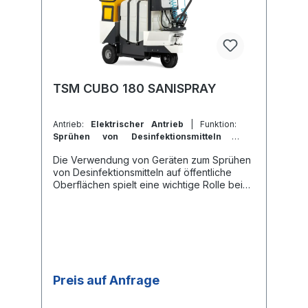
bschliessbarem
Handschuhfach Werkzeugsatz Schaumstoffr
äder und VerpackungBroschüre TSM CUBO
180 INFINITYBenutzerhandbuch TSM CUBO
180 INFINITY
TSM CUBO 180 SANISPRAY
Antrieb:
Elektrischer Antrieb
| Funktion:
Sprühen von Desinfektionsmitteln
|
Behälter-Typ:
Kunststoffbehälter
Die Verwendung von Geräten zum Sprühen
von Desinfektionsmitteln auf öffentliche
Oberflächen spielt eine wichtige Rolle bei
der Verhinderung und der Ausbreitung von
Infektionen. Der TSM CUBO SANISPRAY ist
ein vollelektrischer Wagen, mit dem nicht
nur Aussenflächen wie Bänke, Gartenmöbel
oder Mülleimer, sondern auch Innenräume
wie Schulen, Fitnessstudios und
Supermärkte gereinigt werden können. Im
Preis auf Anfrage
Preis inbegriffen
sind: Batterie Ladegerät 120-Liter-