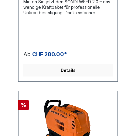
Mieten Sie jetzt den SONDI WEED 2.0 – das
lange Lebensdauer Besonders leise
wendige Kraftpaket für professionelle
Kurbelwellenpumpe Abgestimmte Lanzen
Unkrautbeseitigung. Dank einfacher
für präzises, punktuelles
Bedienung und stabiler Profibauweise ist
ArbeitenJetzt SONDI WEEDCLEAN 1.0
die Maschine für jeden Untergrund
dauerhaft nutzen!
geeignet. Flexible Anschlussmöglichkeiten
an einen Hauswasseranschluss oder das
Ansaugen aus Wassertanks ermöglichen
den Einsatz an unterschiedlichsten
Einsatzorten. Ob für Gemeinden,
Ab
CHF 280.00*
Gartenbauer, Facility Management oder
Dienstleister aus dem Bereich
Gebäudeunterhalt und Reinigung – der
Details
SONDI WEED 2.0 überzeugt durch
Vielseitigkeit, Effizienz und besonders
leisen Betrieb. Der leistungsstarke 74 kW-
Brenner erhitzt das Wasser konstant auf
99 °C bei einer Durchflussmenge von 10
l/min (600 l/h). Die vollautomatische
%
Enthärterdosierung und die
selbstansaugende, leise Pumpe sorgen für
einen reibungslosen Arbeitsablauf.
Abgestimmte Lanzen ermöglichen flächiges
oder punktuelles Arbeiten in Beeten,
Hecken oder an Grasrändern. Der