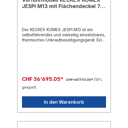
reduziert durch magnetische Wellen die
JESPI M13 mit Flächendeckel 70
Kalkablagerungen bis zu 80%.
cm
Der KECKEX KOMEX JESPI M13 ist ein
selbstfahrendes und vielseitig einsetzbares,
thermisches Unkrautbeseitigungsgerät. Eine
kompakte und handliche Lösung für die
Unkrautbeseitigung, Kaugummientfernung
sowie die schonende Reinigung auf
kleineren oder schwer zugänglichen
Arbeitsumgebungen. Datenblatt KECKEX
KOMEX JESPI M13Ausstattungsliste KECKEX
KOMEX JESPI M13
CHF 36’695.05*
CHF 40’772.30*
(10%
gespart)
In den Warenkorb