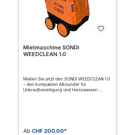
Mietmaschine SONDI
WEEDCLEAN 1.0
Mieten Sie jetzt den SONDI WEEDCLEAN 1.0
– den kompakten Allrounder für
Unkrautbeseitigung und Heisswasser-
Hochdruckreinigung. Dank einfacher
Bedienung und stabiler Bauweise ist die
Maschine für jeden Untergrund geeignet
und lässt sich mit 230 V / 1.5 kW bequem an
jeder normalen Haushaltssteckdose
betreiben. Ob für Gemeinden, Gartenbauer,
Facility Management oder private Anwender
Ab
CHF 200.00*
– der WEEDCLEAN 1.0 ist vielseitig