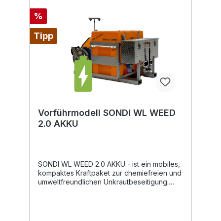
%
Tipp
Vorführmodell SONDI WL WEED
2.0 AKKU
SONDI WL WEED 2.0 AKKU - ist ein mobiles,
kompaktes Kraftpaket zur chemiefreien und
umweltfreundlichen Unkrautbeseitigung.
Durch die einfache Bedienung und stabile
Profibauweise ist sie ideal für schnelle
Anwendungsmöglichkeiten im kommunalen
Bereich, wie Schwimmbäder, Friedhöfe