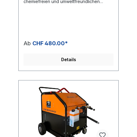
chemiefreien und umweltfreundlichen
Unkrautbeseitigung. Dank einfacher
Bedienung und robuster Bauweise ist die
Maschine ideal für Kommunen, Dienstleister
und private Anwender. Die starke
Akkueinheit ermöglicht bis zu 6,5 Stunden
Arbeitszeit, geschützt in einer stabilen Alu-
Box mit integrierter Ladeeinheit. Der 74 kW-
Ab
CHF 480.00*
Brenner erhitzt das Wasser konstant auf 99
°C bei 10 l/min, unterstützt von einer leisen,
selbstansaugenden Pumpe und
Details
automatischer Enthärterdosierung. Zur
Ausstattung gehören ein 600 l Tank, ein
stabiler VA-Rahmen, eine Automatikhaspel
mit 25 m Schlauch, Hitzeschutz sowie feste
Verzurrpunkte und Stapleraufnahme für
flexiblen Transport. Das eingebaute IME-
System reduziert Kalkablagerungen um bis
zu 80 %. Vorteile auf einen
Blick: Umweltfreundliche Unkrautbeseitigung
ohne Chemie Leistungsstarker Akku: ca. 6,5
h Arbeitszeit 99 °C heisses Wasser mit 10
l/min Durchfluss Vollautomatische
Enthärterdosierung & IME-
System Besonders leise, selbstansaugende