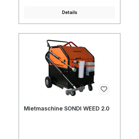
einsetzbar, zuverlässig und äusserst leise im
Betrieb. Die 75 bar Hochdruck-Funktion
Details
lässt sich per Knopfdruck zuschalten und
sorgt zusammen mit der Hochdrucklanze für
starke Reinigungsergebnisse. Der
leistungsstarke 40 kW-Brenner erhitzt das
Wasser konstant auf 99 °C bei einer
Durchflussmenge von 6 l/min (360 l/h). Mit
der vollautomatischen Enthärterdosierung,
der leisen Kurbelwellenpumpe sowie
abgestimmten Lanzen wird präzises
Arbeiten an Beeten, Hecken und
Grasrändern ermöglicht. Vorteile auf einen
Blick: Kompakter Unkraut- &
Hochdruckreiniger für jeden
Untergrund Anschluss an jede
Haushaltssteckdose (230 V / 1.5 kW) Ideal
für Gemeinden, Facility Management,
Dienstleister & private Anwender 75 bar
Mietmaschine SONDI WEED 2.0
Hochdruck-Funktion mit
Hochdrucklanze Leistungsstarker 40 kW-
Brenner für konstante 99 °C
WassertemperaturGleichbleibende
Wassermenge: 6 l/min (360
l/h) Vollautomatische Enthärterdosierung für