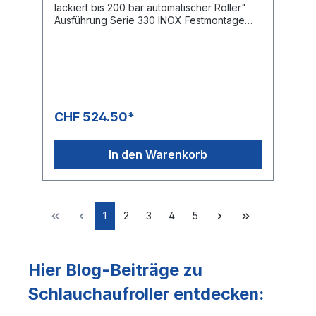
lackiert bis 200 bar automatischer Roller"
Ausführung Serie 330 INOX Festmontage
Druck: 200 bar Drehgelenk: KG 206
Gewinde Eingang: 3/8 “ IG Gewinde
Ausgang: 1/2“ IG Schlauchlänge NW 8 max.
25 m Schlauchlänge NW 10
max. 20 mSchlauchlänge NW 12 max. 15
mDer Verkaufspreis versteht sich ohne
Schlauch
CHF 524.50*
In den Warenkorb
1
2
3
4
5
Hier Blog-Beiträge zu
Schlauchaufroller entdecken: