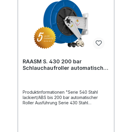
RAASM S. 430 200 bar
Schlauchaufroller automatisch
ABS Kunststoff
Produktinformationen "Serie 540 Stahl
lackiert/ABS bis 200 bar automatischer
Roller Ausführung Serie 430 Stahl
lackiert/ABS Festmontage Druck: 200 bar
Drehgelenk: KG 206 Gewinde Eingang: 3/8 "
IG Gewinde Ausgang: 1/2 " IG Schlauchlänge
NW 8 max. 25 m Schlauchlänge NW 10
max. 20 m Schlauchlänge NW 12 max. 15 m