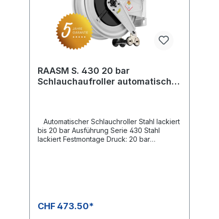
RAASM S. 430 20 bar
Schlauchaufroller automatisch
lackiert
Automatischer Schlauchroller Stahl lackiert
bis 20 bar Ausführung Serie 430 Stahl
lackiert Festmontage Druck: 20 bar
Drehgelenk: KG 212 Gewinde Eingang: 1/2"
IG Gewinde Ausgang: 1/2" IG Schlauchlänge
Ø 21 mm aussen max. 20 m Schlauchlänge
Ø 26 mm aussen max. 15 m Schlauchlänge Ø
29 mm aussen max. 10 mDer Verkaufspreis
versteht sich ohne Schlauch
CHF 473.50*