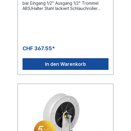
bar Eingang 1/2" Ausgang 1/2" Trommel
ABS/Halter Stahl lackiert Schlauchroller
Kapazität Schlauch Aussen Ø 1/4 " = 14 mm
max. 40 m Schlauch Aussen Ø 3/8 " = 17 mm
max. 18 m Schlauch Aussen Ø 1/2 " = 20 mm
max. 15 m Schlauch Aussen Ø 5/8 " = 21 mm
max. 12 m Schlauch Aussen Ø 3/4 " = 27 mm
max. 8 m Abmessungen ca. L/B (mit
Kurbel)/H 425 x 407 x 461 mm
CHF 367.55*
In den Warenkorb