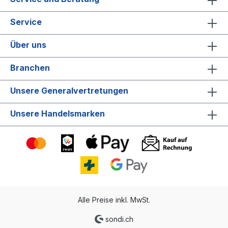
Hygienisches Nachfüllen – Hygienisch
versiegelter Flakon mit Einwegpumpe für
Service
jede Nachfüllung reduziert das Risiko der
Kreuzontamination Easy to use – Zertifiziert
von der Schwedischen Rheuma-
Über uns
Organisation, fördert eine gute
Händehygiene für alle Benutzer*innen.
Branchen
KARTON: 6 DispenserPALETTE: 480
Dispenser = 80 Kartons, Höhe: 2.2 m
Unsere Generalvertretungen
Unsere Handelsmarken
Alle Preise inkl. MwSt.
sondi.ch