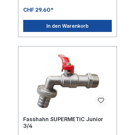
Desinfektionsmittelmenge. Die 500 ml
Euroflasche wird dadurch zu einer
CHF 29.60*
praktischen Pumpflasche, was die flexible
Platzierung auf einem Wagen oder direkt
griffbereit bei der Patientenpflege
In den Warenkorb
ermöglicht.KARTON: 15 StückPALETTE:
3'150 Stück = 210 Kartons, Höhe: 1.83 m
Fasshahn SUPERMETIC Junior
3/4