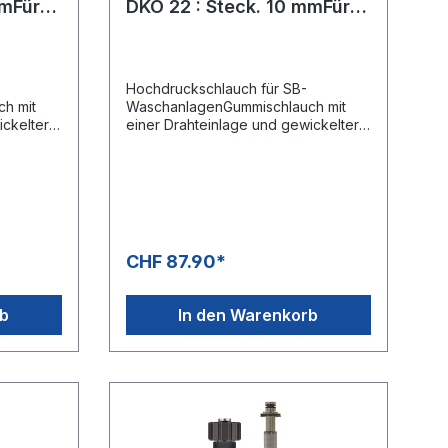
mmFür
DKO 22 : Steck. 10 mmFür
SB-Anlagen
Hochdruckschlauch für SB-
h mit
WaschanlagenGummischlauch mit
ickelter
einer Drahteinlage und gewickelter
x1,5
Decke.Anschluss 1: DKO 22x1,5
(Waschgerätenippel) mit
ecknippel
KnickschutzAnschluss 2: Stecknippel
11 mm mit Lager, ohne
 mmMax.
KnickschutzTyp 1SNDN 06 mmMax.
210 bar /150 °C
CHF 87.90*
rb
In den Warenkorb