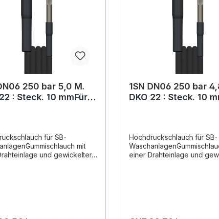
DN06 250 bar 5,0 M.
1SN DN06 250 bar 4,
22 : Steck. 10 mmFür
DKO 22 : Steck. 10 
nlagen
SB-Anlagen
uckschlauch für SB-
Hochdruckschlauch für SB-
anlagenGummischlauch mit
WaschanlagenGummischlauc
Drahteinlage und gewickelter
einer Drahteinlage und gew
Anschluss 1: DKO 22x1,5
Decke.Anschluss 1: DKO 22
gerätenippel) mit
(Waschgerätenippel) mit
chutzAnschluss 2: Stecknippel
KnickschutzAnschluss 2: St
mit Lager, ohne
11 mm mit Lager, ohne
schutzTyp 1SNDN 06 mmMax.
KnickschutzTyp 1SNDN 06
r /150 °C
210 bar /150 °C