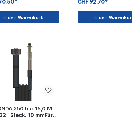
90.50*
CHF 92.70*
In den Warenkorb
In den Warenko
DN06 250 bar 15,0 M.
22 : Steck. 10 mmFür
nlagen