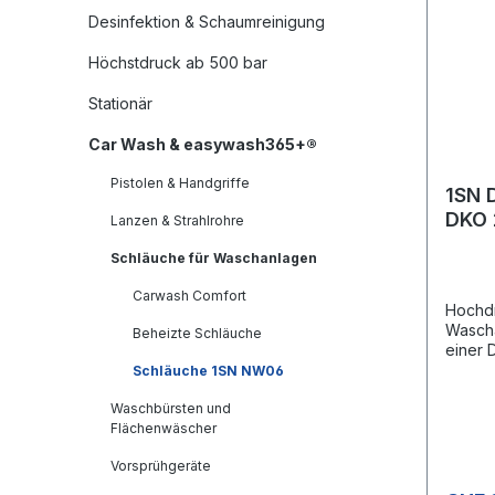
Desinfektion & Schaumreinigung
Höchstdruck ab 500 bar
Stationär
Car Wash & easywash365+®
Pistolen & Handgriffe
1SN 
DKO 
Lanzen & Strahlrohre
SB-A
Schläuche für Waschanlagen
Carwash Comfort
Hochdr
Wasch
Beheizte Schläuche
einer 
Decke.
Schläuche 1SN NW06
(Wasch
Waschbürsten und
Knicks
Flächenwäscher
11 mm 
Knick
Vorsprühgeräte
210 ba