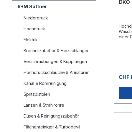
DKO 
R+M Suttner
SB-A
Niederdruck
Hochdr
Hochdruck
Wasch
einer 
Elektrik
Decke.
(Wasch
Brennerzubehör & Heizschlangen
Knicks
11 mm 
Verschraubungen & Kupplungen
Knick
210 ba
Hochdruckschläuche & Armaturen
CHF 
Kanal & Rohrreinigung
Spritzpistolen
Lanzen & Strahlrohre
Düsen & Reinigungszubehör
Flächenreiniger & Turbodevil