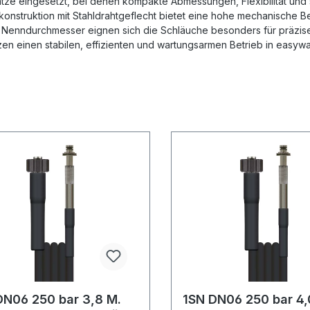
ze eingesetzt, bei denen kompakte Abmessungen, Flexibilität und s
onstruktion mit Stahldrahtgeflecht bietet eine hohe mechanische B
 Nenndurchmesser eignen sich die Schläuche besonders für präz
zen einen stabilen, effizienten und wartungsarmen Betrieb in easy
DN06 250 bar 3,8 M.
1SN DN06 250 bar 4,