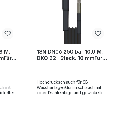
8 M.
1SN DN06 250 bar 10,0 M.
mmFür
DKO 22 : Steck. 10 mmFür
SB-Anlagen
Hochdruckschlauch für SB-
h mit
WaschanlagenGummischlauch mit
ickelter
einer Drahteinlage und gewickelter
x1,5
Decke.Anschluss 1: DKO 22x1,5
(Waschgerätenippel) mit
ecknippel
KnickschutzAnschluss 2: Stecknippel
11 mm mit Lager, ohne
 mmMax.
KnickschutzTyp 1SNDN 06 mmMax.
210 bar /150 °C