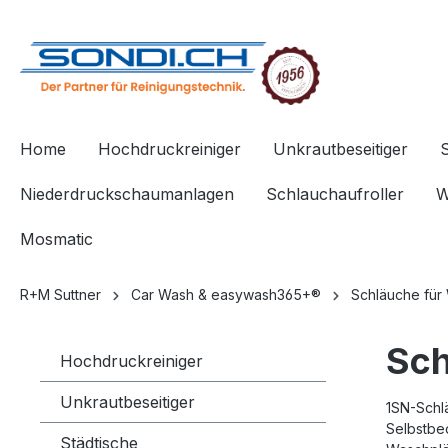
springen
Zur Hauptnavigation springen
Home
Hochdruckreiniger
Unkrautbeseitiger
Niederdruckschaumanlagen
Schlauchaufroller
W
Mosmatic
R+M Suttner
Car Wash & easywash365+®
Schläuche für
Sch
Hochdruckreiniger
Unkrautbeseitiger
1SN-Schl
Selbstbe
Städtische