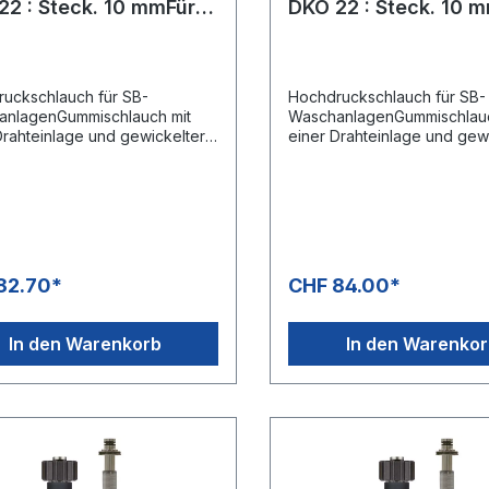
22 : Steck. 10 mmFür
DKO 22 : Steck. 10 
nlagen
SB-Anlagen
uckschlauch für SB-
Hochdruckschlauch für SB-
anlagenGummischlauch mit
WaschanlagenGummischlauc
Drahteinlage und gewickelter
einer Drahteinlage und gew
Anschluss 1: DKO 22x1,5
Decke.Anschluss 1: DKO 22
gerätenippel) mit
(Waschgerätenippel) mit
chutzAnschluss 2: Stecknippel
KnickschutzAnschluss 2: St
mit Lager, ohne
11 mm mit Lager, ohne
schutzTyp 1SNDN 06 mmMax.
KnickschutzTyp 1SNDN 06
r /150 °C
210 bar /150 °C
82.70*
CHF 84.00*
In den Warenkorb
In den Warenko