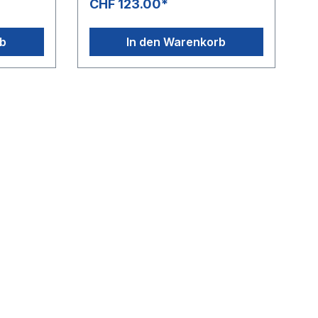
CHF 123.00*
rb
In den Warenkorb