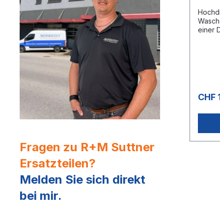
Hochdr
Wasch
einer 
Decke.
(Wasch
Knicks
11 mm 
Knick
210 ba
CHF 
Fragen zu R+M Suttner
Ersatzteilen?
Melden Sie sich direkt
bei mir.