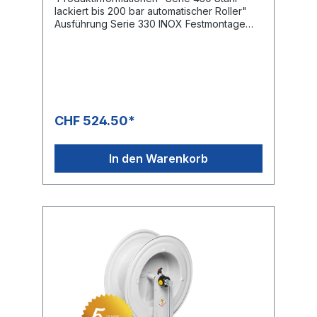
lackiert bis 200 bar automatischer Roller"
Ausführung Serie 330 INOX Festmontage
Druck: 200 bar Drehgelenk: KG 206
Gewinde Eingang: 3/8 “ IG Gewinde
Ausgang: 1/2“ IG Schlauchlänge NW 8 max.
25 m Schlauchlänge NW 10
max. 20 mSchlauchlänge NW 12 max. 15
mDer Verkaufspreis versteht sich ohne
Schlauch
CHF 524.50*
In den Warenkorb