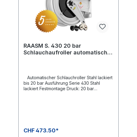
RAASM S. 430 20 bar
Schlauchaufroller automatisch
lackiert
Automatischer Schlauchroller Stahl lackiert
bis 20 bar Ausführung Serie 430 Stahl
lackiert Festmontage Druck: 20 bar
Drehgelenk: KG 212 Gewinde Eingang: 1/2"
IG Gewinde Ausgang: 1/2" IG Schlauchlänge
Ø 21 mm aussen max. 20 m Schlauchlänge
Ø 26 mm aussen max. 15 m Schlauchlänge Ø
29 mm aussen max. 10 mDer Verkaufspreis
versteht sich ohne Schlauch
CHF 473.50*