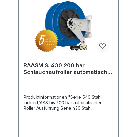
RAASM S. 430 200 bar
Schlauchaufroller automatisch
ABS Kunststoff
Produktinformationen "Serie 540 Stahl
lackiert/ABS bis 200 bar automatischer
Roller Ausführung Serie 430 Stahl
lackiert/ABS Festmontage Druck: 200 bar
Drehgelenk: KG 206 Gewinde Eingang: 3/8 "
IG Gewinde Ausgang: 1/2 " IG Schlauchlänge
NW 8 max. 25 m Schlauchlänge NW 10
max. 20 m Schlauchlänge NW 12 max. 15 m