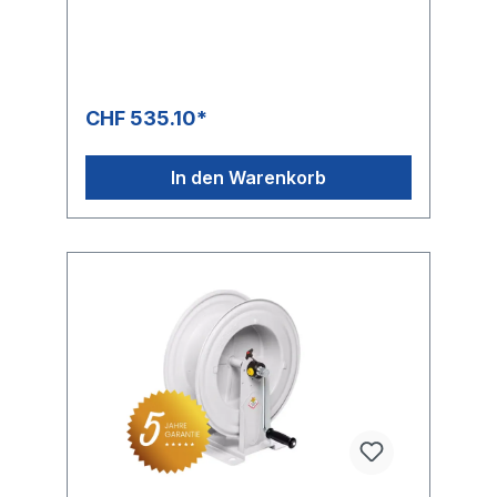
Gewinde Eingang: 3/8 “ IG Gewinde
Ausgang: 3/8“ IG Schlauchlänge NW 8 max.
12 m Schlauchlänge NW 10 max. 10 m
CHF 535.10*
In den Warenkorb