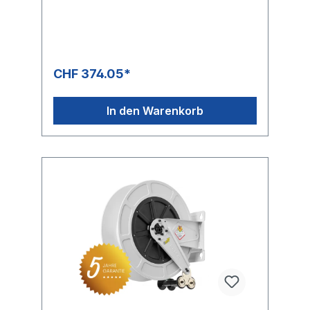
max. 40 m Schlauch Aussen Ø 3/8 " = 17 mm
max. 18 m Schlauch Aussen Ø 1/2 " = 20 mm
max. 15 m Schlauch Aussen Ø 5/8 " = 21 mm
max. 12 m Schlauch Aussen Ø 3/4 " = 27 mm
max. 8 m Abmessungen ca. L/B (mit
Kurbel)/H 425 x 527 x 461 mm
CHF 374.05*
In den Warenkorb