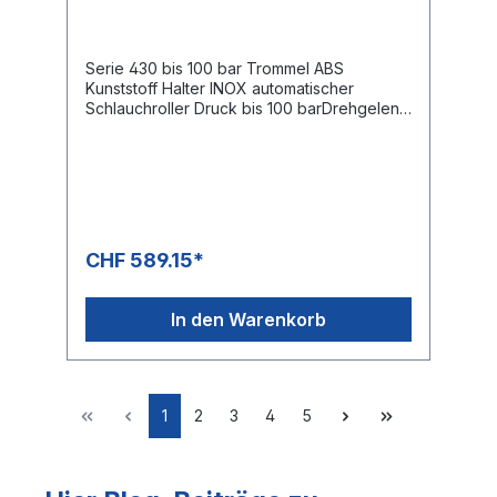
ABS Kunststoff
Serie 430 bis 100 bar Trommel ABS
Kunststoff Halter INOX automatischer
Schlauchroller Druck bis 100 barDrehgelenk
KG 207Gewinde Eingang 1/2 " IGGewinde
Ausgang 1/2 " IG Schlauchroller Kapazität
Schlauch Aussen Ø 21 mm aussen = max. 15
mSchlauch Aussen Ø 26 mm aussen =
max. 9 mDer Verkaufspreis versteht sich
ohne Schlauch
CHF 589.15*
In den Warenkorb
1
2
3
4
5